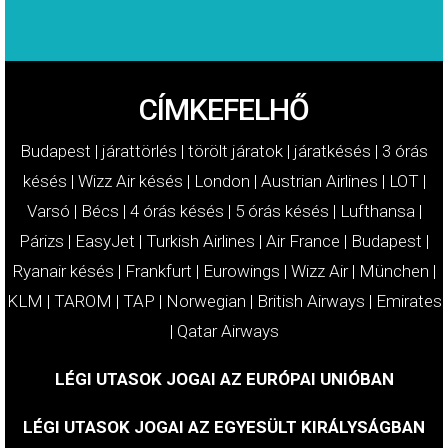
CÍMKEFELHŐ
Budapest
|
járattörlés
|
törölt járatok
|
járatkésés
|
3 órás
késés
|
Wizz Air késés
|
London
|
Austrian Airlines
|
LOT
|
Varsó
|
Bécs
|
4 órás késés
|
5 órás késés
|
Lufthansa
|
Párizs
|
EasyJet
|
Turkish Airlines
|
Air France
|
Budapest
|
Ryanair késés
|
Frankfurt
|
Eurowings
|
Wizz Air
|
München
|
KLM
|
TAROM
|
TAP
|
Norwegian
|
British Airways
|
Emirates
|
Qatar Airways
LÉGI UTASOK JOGAI AZ EURÓPAI UNIÓBAN
LÉGI UTASOK JOGAI AZ EGYESÜLT KIRÁLYSÁGBAN