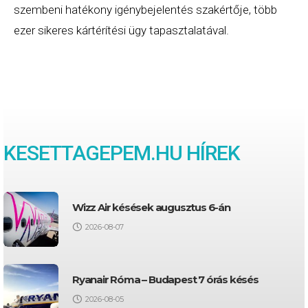
szembeni hatékony igénybejelentés szakértője, több
ezer sikeres kártérítési ügy tapasztalatával.
KESETTAGEPEM.HU HÍREK
Wizz Air késések augusztus 6-án
2026-08-07
Ryanair Róma – Budapest 7 órás késés
2026-08-05