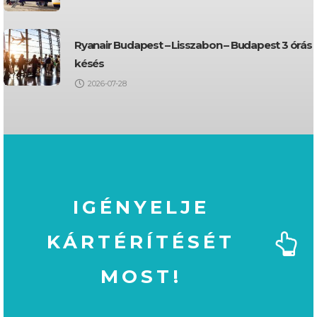
Ryanair Budapest – Lisszabon – Budapest 3 órás
késés
2026-07-28
IGÉNYELJE
KÁRTÉRÍTÉSÉT
MOST!
MOST!
KÁRTÉRÍTÉSÉT
IGÉNYELJE