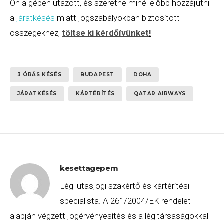
Ön a gépen utazott, és szeretne minél előbb hozzájutni
a
járatkésés
miatt jogszabályokban biztosított
összegekhez,
töltse ki kérdőívünket
!
3 ÓRÁS KÉSÉS
BUDAPEST
DOHA
JÁRATKÉSÉS
KÁRTÉRÍTÉS
QATAR AIRWAYS
kesettagepem
Légi utasjogi szakértő és kártérítési
specialista. A 261/2004/EK rendelet
alapján végzett jogérvényesítés és a légitársaságokkal