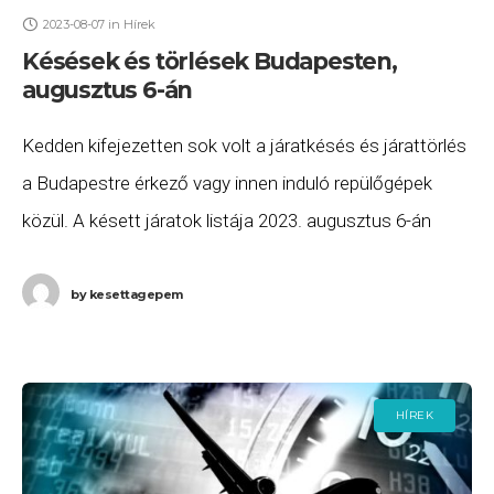
2023-08-07
in
Hírek
Késések és törlések Budapesten,
augusztus 6-án
Kedden kifejezetten sok volt a járatkésés és járattörlés
a Budapestre érkező vagy innen induló repülőgépek
közül. A késett járatok listája 2023. augusztus 6-án
(vasárnap) a következő. A Wizz Air W6 2467
by
kesettagepem
HÍREK