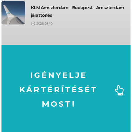
KLM Amszterdam – Budapest – Amszterdam
járattörlés
2026-08-10
IGÉNYELJE
KÁRTÉRÍTÉSÉT
MOST!
MOST!
KÁRTÉRÍTÉSÉT
IGÉNYELJE