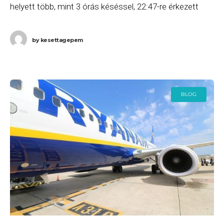
helyett több, mint 3 órás késéssel, 22:47-re érkezett
meg Budapestre. Ha Ön a gépen utazott,
by
kesettagepem
BLOG