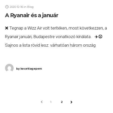
2020-12-16
in
Blog
A Ryanair és a január
❌ Tegnap a Wizz Air volt terítéken, most következzen, a
Ryanair januári, Budapestre vonatkozó kínálata. ✈️😧
Sajnos a lista rövid lesz: várhatóan három ország
(Nagy-Britannia, Belgium és Írország) öt
by
kesettagepem
PREV
1
2
NEXT