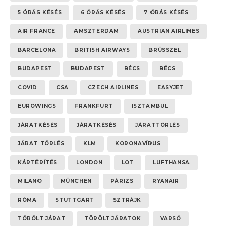
5 ÓRÁS KÉSÉS
6 ÓRÁS KÉSÉS
7 ÓRÁS KÉSÉS
AIR FRANCE
AMSZTERDAM
AUSTRIAN AIRLINES
BARCELONA
BRITISH AIRWAYS
BRÜSSZEL
BUDAPEST
BUDAPEST
BÉCS
BÉCS
COVID
CSA
CZECH AIRLINES
EASYJET
EUROWINGS
FRANKFURT
ISZTAMBUL
JÁRATKÉSÉS
JÁRATKÉSÉS
JÁRATTÖRLÉS
JÁRAT TÖRLÉS
KLM
KORONAVÍRUS
KÁRTÉRÍTÉS
LONDON
LOT
LUFTHANSA
MILANO
MÜNCHEN
PÁRIZS
RYANAIR
RÓMA
STUTTGART
SZTRÁJK
TÖRÖLT JÁRAT
TÖRÖLT JÁRATOK
VARSÓ