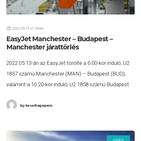
2022-05-13
in
Hírek
EasyJet Manchester – Budapest –
Manchester járattörlés
2022.05.13-án az EasyJet törölte a 6:00-kor induló, U2
1857 számú Manchester (MAN) – Budapest (BUD),
valamint a 10:20-kor induló, U2 1858 számú Budapest
(BUD) – Manchester (MAN) járatait. Ha Ön
by
kesettagepem
HÍREK