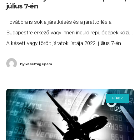
július 7-én
Továbbra is sok a járatkésés és a járattörlés a
Budapestre érkező vagy innen induló repülőgépek közül.
A késett vagy törölt járatok listája 2022. július 7-én
(csütörtök) a következő. a Wizz
by
kesettagepem
HÍREK