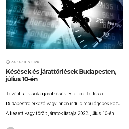
2022-07-11
in
Hírek
Késések és járattörlések Budapesten,
július 10-én
Továbbra is sok a járatkésés és a járattörlés a
Budapestre érkező vagy innen induló repülőgépek közül.
A késett vagy törölt járatok listája 2022. július 10-én
(vasárnap) a következő. a KLM