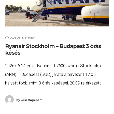
2026-06-15
in
Hírek
Ryanair Stockholm – Budapest 3 órás
késés
2026.06.14-én a Ryanair FR 7600 számú Stockholm
(ARN) – Budapest (BUD) járata a tervezett 17:05
helyett több, mint 3 órás késéssel, 20:09-re érkezett
meg Budapestre. Ha Ön a gépen utazott,
by
kesettagepem