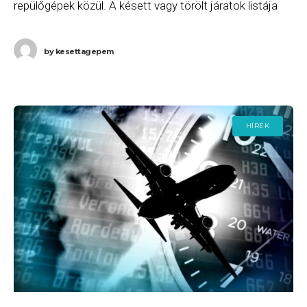
repülőgépek közül. A késett vagy törölt járatok listája
2024. augusztus 15-én (csütörtök) a következő.
A British
by
kesettagepem
HÍREK