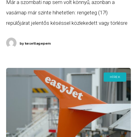
Már a szombati nap sem volt könnyű, azonban a
vasárnap már szinte hihetetlen: rengeteg (17!)
repülőjárat jelentős késéssel közlekedett vagy törlésre
került a Budapestről induló vagy oda érkező
repülőjáratok közül
by
kesettagepem
HÍREK