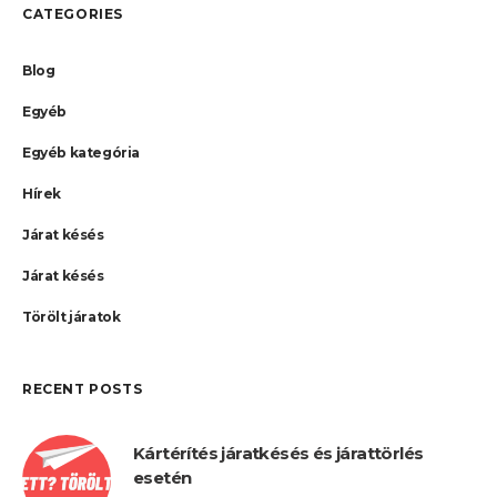
CATEGORIES
Blog
Egyéb
Egyéb kategória
Hírek
Járat késés
Járat késés
Törölt járatok
RECENT POSTS
Kártérítés járatkésés és járattörlés
esetén