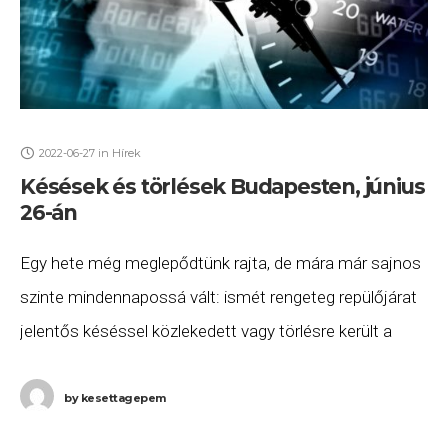
2022-06-27
in
Hírek
Késések és törlések Budapesten, június
26-án
Egy hete még meglepődtünk rajta, de mára már sajnos
szinte mindennapossá vált: ismét rengeteg repülőjárat
jelentős késéssel közlekedett vagy törlésre került a
Budapestről induló vagy oda érkező repülőjáratok közül
2022.
by
kesettagepem