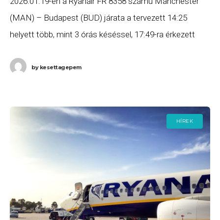
2026.01.19-én a Ryanair FR 8358 számú Manchester
(MAN) – Budapest (BUD) járata a tervezett 14:25
helyett több, mint 3 órás késéssel, 17:49-ra érkezett
meg Budapestre. Ha Ön a gépen utazott,
by
kesettagepem
HÍREK