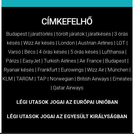
CÍMKEFELHŐ
Budapest
|
járattörlés
|
törölt járatok
|
járatkésés
|
3 órás
késés
|
Wizz Air késés
|
London
|
Austrian Airlines
|
LOT
|
Varsó
|
Bécs
|
4 órás késés
|
5 órás késés
|
Lufthansa
|
Párizs
|
EasyJet
|
Turkish Airlines
|
Air France
|
Budapest
|
Ryanair késés
|
Frankfurt
|
Eurowings
|
Wizz Air
|
München
|
KLM
|
TAROM
|
TAP
|
Norwegian
|
British Airways
|
Emirates
|
Qatar Airways
LÉGI UTASOK JOGAI AZ EURÓPAI UNIÓBAN
LÉGI UTASOK JOGAI AZ EGYESÜLT KIRÁLYSÁGBAN