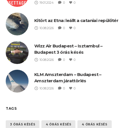
19.01.2024
0
0
Kitört az Etna: leállt a cataniai repülőtér
10.08.2026
0
0
Wizz Air Budapest – Isztambul –
Budapest 3 órás késés
10.08.2026
0
0
KLM Amszterdam – Budapest –
Amszterdam járattörlés
10.08.2026
0
0
TAGS
3 ÓRÁS KÉSÉS
4 ÓRÁS KÉSÉS
4 ÓRÁS KÉSÉS