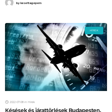
by
kesettagepem
HÍREK
2022-07-08
in
Hírek
Késések és járattörlések Budapesten,