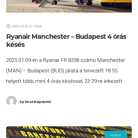
2025-01-10
in
Hírek
Ryanair Manchester – Budapest 4 órás
késés
2025.01.09-én a Ryanair FR 8358 számú Manchester
(MAN) – Budapest (BUD) járata a tervezett 18:55
helyett több, mint 4 órás késéssel, 23:29-re érkezett
meg Budapestre. Ha Ön a gépen utazott,
by
kesettagepem
HÍREK