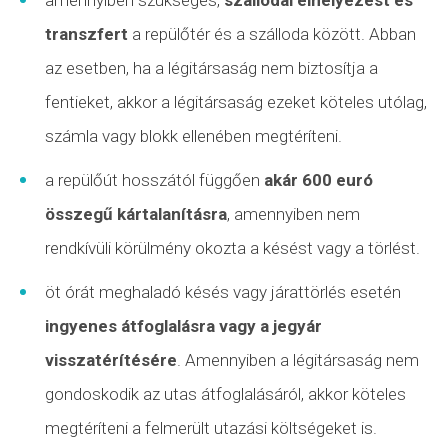
transzfert
a repülőtér és a szálloda között. Abban
az esetben, ha a légitársaság nem biztosítja a
fentieket, akkor a légitársaság ezeket köteles utólag,
számla vagy blokk ellenében megtéríteni.
a repülőút hosszától függően
akár 600 euró
összegű kártalanításra
, amennyiben nem
rendkívüli körülmény okozta a késést vagy a törlést.
öt órát meghaladó késés vagy
járattörlés
esetén
ingyenes átfoglalásra vagy a jegyár
visszatérítésére
. Amennyiben a légitársaság nem
gondoskodik az utas átfoglalásáról, akkor köteles
megtéríteni a felmerült utazási költségeket is.