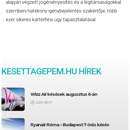
alapján végzett jogérvényesítés és a légitársaságokkal
szembeni hatékony igénybejelentés szakértője, több
ezer sikeres kártérítési ügy tapasztalatával.
KESETTAGEPEM.HU HÍREK
Wizz Air késések augusztus 6-án
2026-08-07
Ryanair Róma – Budapest 7 órás késés