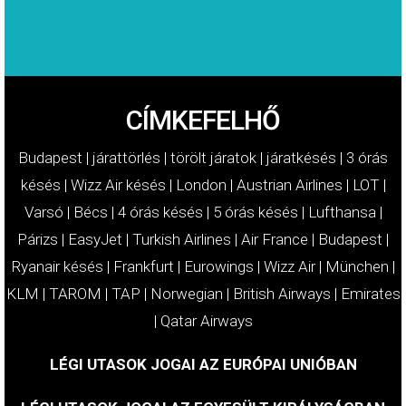
CÍMKEFELHŐ
Budapest
|
járattörlés
|
törölt járatok
|
járatkésés
|
3 órás
késés
|
Wizz Air késés
|
London
|
Austrian Airlines
|
LOT
|
Varsó
|
Bécs
|
4 órás késés
|
5 órás késés
|
Lufthansa
|
Párizs
|
EasyJet
|
Turkish Airlines
|
Air France
|
Budapest
|
Ryanair késés
|
Frankfurt
|
Eurowings
|
Wizz Air
|
München
|
KLM
|
TAROM
|
TAP
|
Norwegian
|
British Airways
|
Emirates
|
Qatar Airways
LÉGI UTASOK JOGAI AZ EURÓPAI UNIÓBAN