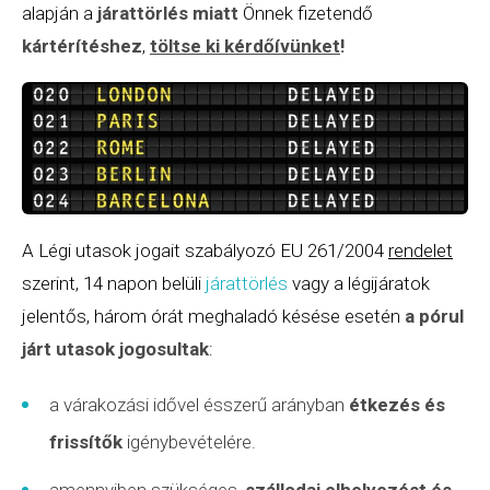
alapján a
járattörlés
miatt
Önnek fizetendő
kártérítéshez
,
töltse ki kérdőívünket
!
A Légi utasok jogait szabályozó EU 261/2004
rendelet
szerint, 14 napon belüli
járattörlés
vagy a légijáratok
jelentős, három órát meghaladó késése esetén
a pórul
járt utasok jogosultak
:
a várakozási idővel ésszerű arányban
étkezés és
frissítők
igénybevételére.
amennyiben szükséges,
szállodai elhelyezést és