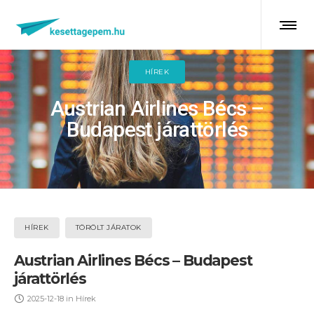
HÍREK
Austrian Airlines Bécs –
Budapest járattörlés
HÍREK
TÖRÖLT JÁRATOK
Austrian Airlines Bécs – Budapest
járattörlés
2025-12-18
in
Hírek