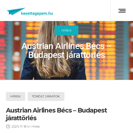
HÍREK
Austrian Airlines Bécs –
Budapest járattörlés
HÍREK
TÖRÖLT JÁRATOK
Austrian Airlines Bécs – Budapest
járattörlés
2025-11-18
in
Hírek