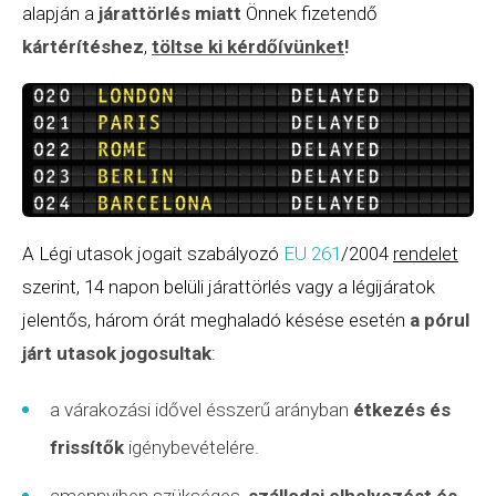
alapján a
járattörlés miatt
Önnek fizetendő
kártérítéshez
,
töltse ki kérdőívünket
!
A Légi utasok jogait szabályozó
EU 261
/2004
rendelet
szerint, 14 napon belüli járattörlés vagy a légijáratok
jelentős, három órát meghaladó késése esetén
a pórul
járt utasok jogosultak
:
a várakozási idővel ésszerű arányban
étkezés és
frissítők
igénybevételére.
amennyiben szükséges,
szállodai elhelyezést és