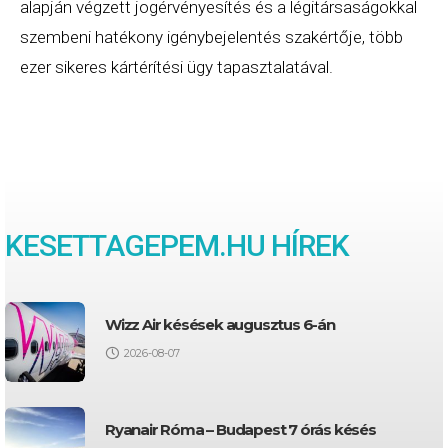
alapján végzett jogérvényesítés és a légitársaságokkal
szembeni hatékony igénybejelentés szakértője, több
ezer sikeres kártérítési ügy tapasztalatával.
KESETTAGEPEM.HU HÍREK
Wizz Air késések augusztus 6-án
2026-08-07
Ryanair Róma – Budapest 7 órás késés