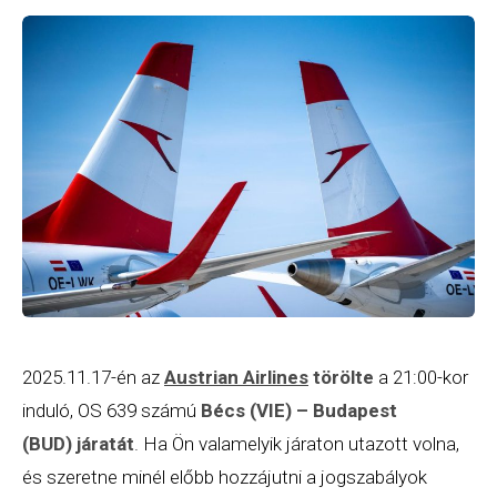
2025.11.17-én az
Austrian Airlines
törölte
a 21:00-kor
induló, OS 639 számú
Bécs (VIE) – Budapest
(BUD) járatát
. Ha Ön valamelyik járaton utazott volna,
és szeretne minél előbb hozzájutni a jogszabályok