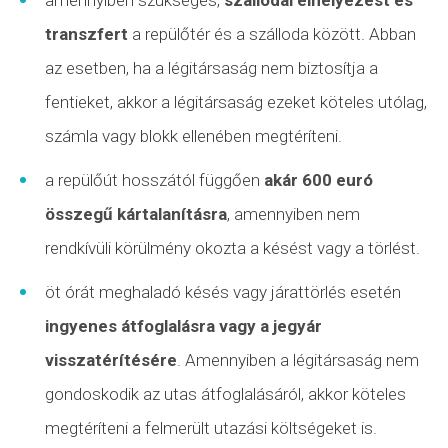
transzfert
a repülőtér és a szálloda között. Abban
az esetben, ha a légitársaság nem biztosítja a
fentieket, akkor a légitársaság ezeket köteles utólag,
számla vagy blokk ellenében megtéríteni.
a repülőút hosszától függően
akár 600 euró
összegű kártalanításra
, amennyiben nem
rendkívüli körülmény okozta a késést vagy a törlést.
öt órát meghaladó késés vagy járattörlés esetén
ingyenes átfoglalásra vagy a jegyár
visszatérítésére
. Amennyiben a légitársaság nem
gondoskodik az utas átfoglalásáról, akkor köteles
megtéríteni a felmerült utazási költségeket is.