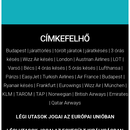
CÍMKEFELHŐ
Budapest
|
járattörlés
|
törölt járatok
|
járatkésés
|
3 órás
késés
|
Wizz Air késés
|
London
|
Austrian Airlines
|
LOT
|
Varsó
|
Bécs
|
4 órás késés
|
5 órás késés
|
Lufthansa
|
Párizs
|
EasyJet
|
Turkish Airlines
|
Air France
|
Budapest
|
Ryanair késés
|
Frankfurt
|
Eurowings
|
Wizz Air
|
München
|
KLM
|
TAROM
|
TAP
|
Norwegian
|
British Airways
|
Emirates
|
Qatar Airways
LÉGI UTASOK JOGAI AZ EURÓPAI UNIÓBAN