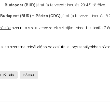
)
– Budapest (BUD)
járat (a tervezett indulás 20:45) törölve.
ú
Budapest (BUD) – Párizs (CDG)
járat (a tervezett indulás 6:
rmációk
szerint a szakszervezetek sztrájkot hirdettek április 7-é
, és szeretne minél előbb hozzájutni a jogszabályokban bizto
T TÖRLÉS
PÁRIZS