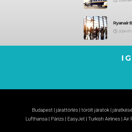
2026-08-
Ryanair 
2026-07-
I
Budapest
|
járattörlés
|
törölt járatok
|
járatkés
Lufthansa
|
Párizs
|
EasyJet
|
Turkish Airlines
|
Air