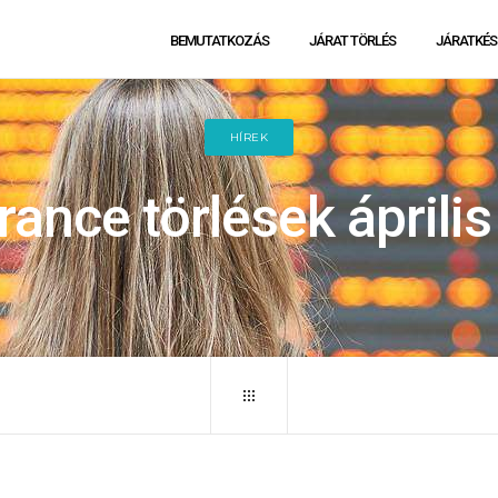
BEMUTATKOZÁS
JÁRAT TÖRLÉS
JÁRATKÉS
HÍREK
France törlések április