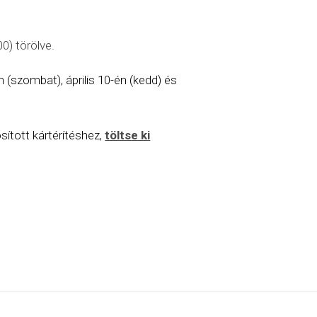
00) törölve.
n (szombat), április 10-én (kedd) és
sított kártérítéshez,
töltse ki