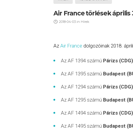
Air France törlések április
2018-04-03
in
Hírek
Az
Air France
dolgozóinak 2018. áprili
Az AF 1394 számú
Párizs (CDG
Az AF 1395 számú
Budapest (B
Az AF 1294 számú
Párizs (CDG
Az AF 1295 számú
Budapest (B
Az AF 1494 számú
Párizs (CDG
Az AF 1495 számú
Budapest (B