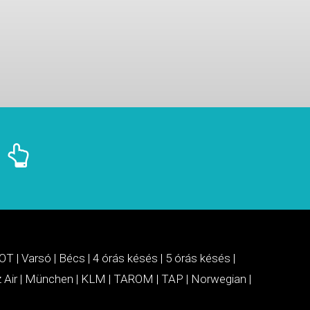
OT
|
Varsó
|
Bécs
|
4 órás késés
|
5 órás késés
|
 Air
|
München
|
KLM
|
TAROM
|
TAP
|
Norwegian
|