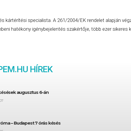
és kártérítési specialista. A 261/2004/EK rendelet alapján vég
eni hatékony igénybejelentés szakértője, több ezer sikeres ká
PEM
.HU HÍREK
 késések augusztus 6-án
07
Róma – Budapest 7 órás késés