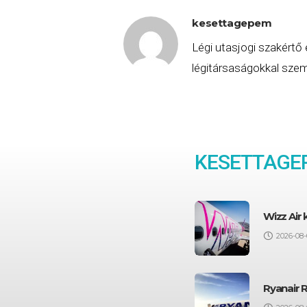
kesettagepem
Légi utasjogi szakértő 
légitársaságokkal szemb
KESETTAGE
Wizz Air
2026-08-
Ryanair 