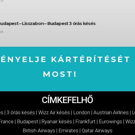
05
Budapest – Lisszabon – Budapest 3 órás késés
28
GÉNYELJE KÁRTÉRÍTÉSÉT
MOST!
IGÉNYELJE KÁRTÉRÍTÉSÉT MOST!
CÍMKEFELHŐ
és
|
3 órás késés
|
Wizz Air késés
|
London
|
Austrian Airlines
|
L
 France
|
Budapest
|
Ryanair késés
|
Frankfurt
|
Eurowings
|
Wizz
British Airways
|
Emirates
|
Qatar Airways