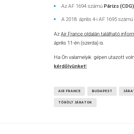
Az AF 1694 számú
Párizs (CDG
A 2018. április 4-i AF 1695 szám
Az
Air France oldalán található info
április 11-én (szerda) is.
Ha Ön valamelyik gépen utazott volna
kérdőívünket
!
AIR FRANCE
BUDAPEST
JÁRA
TÖRÖLT JÁRATOK