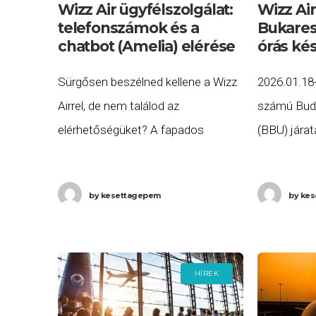
Wizz Air ügyfélszolgálat:
Wizz Ai
telefonszámok és a
Bukares
chatbot (Amelia) elérése
órás ké
Sürgősen beszélned kellene a Wizz
2026.01.18
Airrel, de nem találod az
számú Bud
elérhetőségüket? A fapados
(BBU) járat
légitársaságok világában az
helyett töb
ügyfélszolgálat elérése sokszor
késéssel, 1
by
kesettagepem
by
kes
felér egy kisebb kalandtúrával.
meg Bukare
Összegyűjtöttük az aktuális
lehetőségeket, hogy ne kelljen
HÍREK