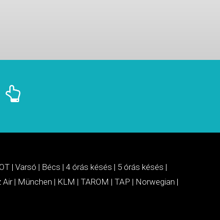
OT
|
Varsó
|
Bécs
|
4 órás késés
|
5 órás késés
|
 Air
|
München
|
KLM
|
TAROM
|
TAP
|
Norwegian
|