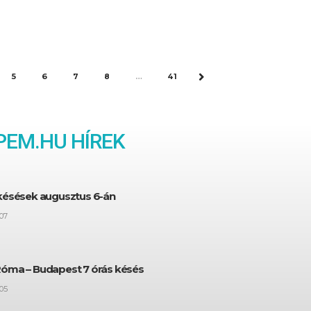
5
6
7
8
…
41
NEXT
EM.HU HÍREK
 késések augusztus 6-án
07
Róma – Budapest 7 órás késés
05