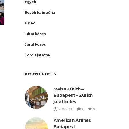
Egyéb
Egyéb kategória
Hírek
Járat késés
Járat késés
Törölt járatok
RECENT POSTS
Swiss Zürich –
Budapest – Zürich
járattörlés
21.07.2026
0
0
tt
American Airlines
Budapest –