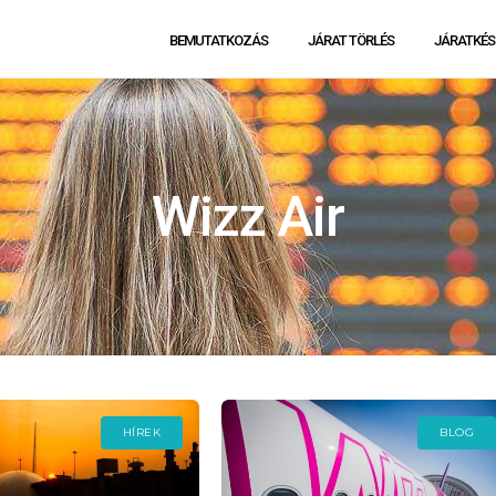
BEMUTATKOZÁS
JÁRAT TÖRLÉS
JÁRATKÉS
Wizz Air
HÍREK
BLOG