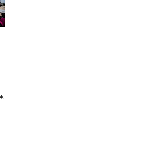
ok
 –