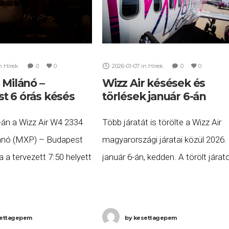
n
Hírek
0
0
2026-01-07
in
Hírek
0
0
 Milánó –
Wizz Air késések és
t 6 órás késés
törlések január 6-án
-án a Wizz Air W4 2334
Több járatát is törölte a Wizz Air
ánó (MXP) – Budapest
magyarországi járatai közül 2026.
a a tervezett 7:50 helyett
január 6-án, kedden. A törölt járat
hat órás késéssel, 13:59-
listája a következő: A Wizz Air W6
tt meg Budapestre. Ha
2202 számú London-Luton (LTN)
Budapest (BUD) járatot (tervezett
ettagepem
by
kesettagepem
indulás: 8:30)