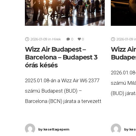
2026-01-09
in
Hírek
0
0
2026-01-09
i
Wizz Air Budapest –
Wizz Air
Barcelona – Budapest 3
Budapes
órás késés
2026.01.08
2025.01.08-án a Wizz Air W6 2377
számú Mil
számú Budapest (BUD) –
(BUD) járat
Barcelona (BCN) járata a tervezett
több, mint 
20:00 helyett több, mint három órás
kor érkeze
késéssel, 23:34-re érkezett meg
Ön a gépen
by
kesettagepem
by
kes
Barcelonába, majd a W6 2378