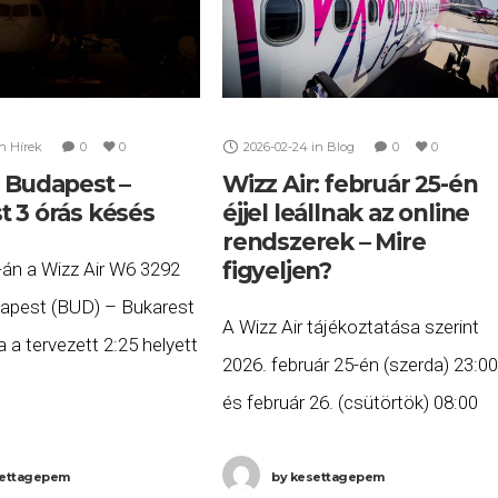
in
Hírek
0
0
2026-02-24
in
Blog
0
0
r Budapest –
Wizz Air: február 25-én
t 3 órás késés
éjjel leállnak az online
rendszerek – Mire
figyeljen?
-án a Wizz Air W6 3292
apest (BUD) – Bukarest
A Wizz Air tájékoztatása szerint
a a tervezett 2:25 helyett
2026. február 25-én (szerda) 23:00
 három órás késéssel,
és február 26. (csütörtök) 08:00
1 nap) érkezett meg
között tervezett karbantartás mia
. Ha Ön
teljes informatikai leállás várható.
ettagepem
by
kesettagepem