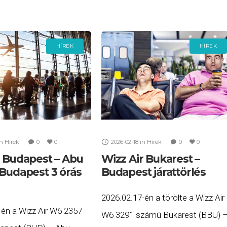
Ebben a kilencórás ablakban a
légitársaság honlapja
HÍREK
HÍREK
in
Hírek
0
0
2026-02-18
in
Hírek
0
0
r Budapest – Abu
Wizz Air Bukarest –
 Budapest 3 órás
Budapest járattörlés
2026.02.17-én a törölte a Wizz Air
-én a Wizz Air W6 2357
W6 3291 számú Bukarest (BBU) 