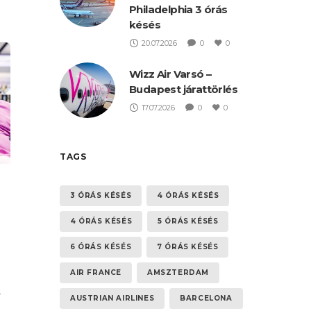
Philadelphia 3 órás
késés
20.07.2026
0
0
Wizz Air Varsó –
Budapest járattörlés
17.07.2026
0
0
TAGS
3 ÓRÁS KÉSÉS
4 ÓRÁS KÉSÉS
4 ÓRÁS KÉSÉS
5 ÓRÁS KÉSÉS
6 ÓRÁS KÉSÉS
7 ÓRÁS KÉSÉS
AIR FRANCE
AMSZTERDAM
–
AUSTRIAN AIRLINES
BARCELONA