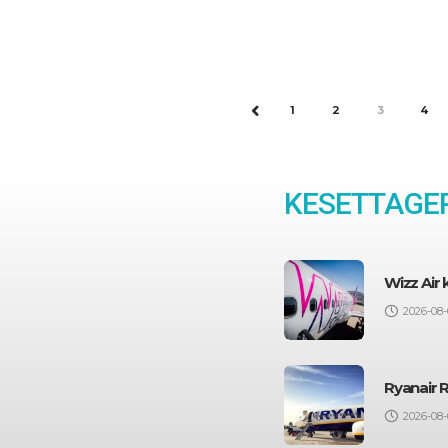
1
2
3
4
PREV
KESETTAGEP
Wizz Air
2026-08-
Ryanair 
2026-08-