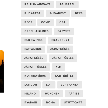
BRITISH AIRWAYS
BRÜSSZEL
Ön
BUDAPEST
BUDAPEST
BÉCS
e
BÉCS
COVID
CSA
CZECH AIRLINES
EASYJET
EUROWINGS
FRANKFURT
ISZTAMBUL
JÁRATKÉSÉS
JÁRATKÉSÉS
JÁRATTÖRLÉS
JÁRAT TÖRLÉS
KLM
KORONAVÍRUS
KÁRTÉRÍTÉS
LONDON
LOT
LUFTHANSA
MILANO
MÜNCHEN
PÁRIZS
RYANAIR
RÓMA
STUTTGART