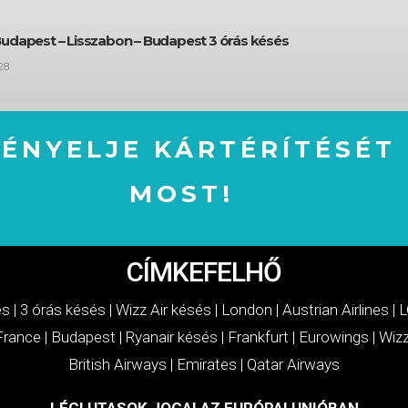
Budapest – Lisszabon – Budapest 3 órás késés
28
GÉNYELJE KÁRTÉRÍTÉSÉT
MOST!
IGÉNYELJE KÁRTÉRÍTÉSÉT MOST!
CÍMKEFELHŐ
és
|
3 órás késés
|
Wizz Air késés
|
London
|
Austrian Airlines
|
L
 France
|
Budapest
|
Ryanair késés
|
Frankfurt
|
Eurowings
|
Wizz
British Airways
|
Emirates
|
Qatar Airways
LÉGI UTASOK JOGAI AZ EURÓPAI UNIÓBAN