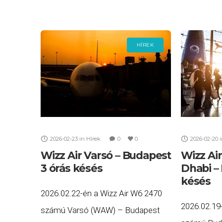
HÍREK
2026-02-23
in
Hírek
0
0
2026-02-20
Wizz Air Varsó – Budapest
Wizz Ai
3 órás késés
Dhabi –
késés
2026.02.22-én a Wizz Air W6 2470
2026.02.19
számú Varsó (WAW) – Budapest