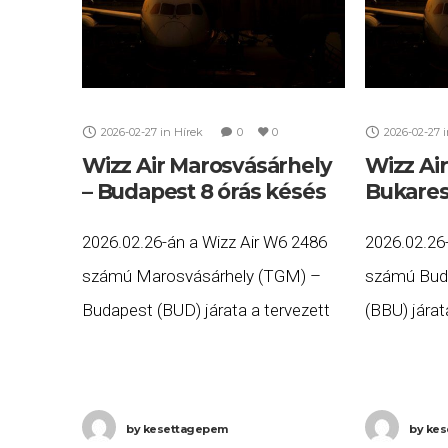
2026-02-27
in
Hírek
0
0
2026-02-27
Wizz Air Marosvásárhely
Wizz Ai
– Budapest 8 órás késés
Bukares
2026.02.26-án a Wizz Air W6 2486
2026.02.26
számú Marosvásárhely (TGM) –
számú Bud
Budapest (BUD) járata a tervezett
(BBU) járat
14:30 helyett több, mint nyolc órás
több, mint
késéssel, 22:44-kor érkezett meg
1:25-kor (+
Budapestre. Ha Ön a gépen
Bukarestbe
by
kesettagepem
by
kes