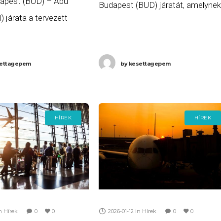
apest (BUD) – Abu
Budapest (BUD) járatát, amelynek
 járata a tervezett
tervezett indulása 23:00 volt. Ha 
tt több, mint három órás
a gépen utazott volna, és szeretn
:59-re (+1 nap) érkezett
minél előbb
ettagepem
by
kesettagepem
habiba,
HÍREK
HÍREK
n
Hírek
0
0
2026-01-12
in
Hírek
0
0