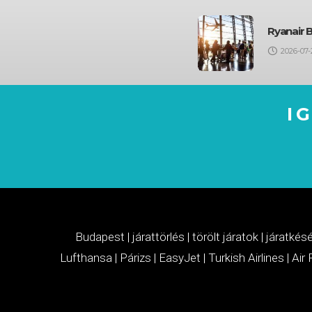
Ryanair 
2026-07-
I
Budapest
|
járattörlés
|
törölt járatok
|
járatkés
Lufthansa
|
Párizs
|
EasyJet
|
Turkish Airlines
|
Air