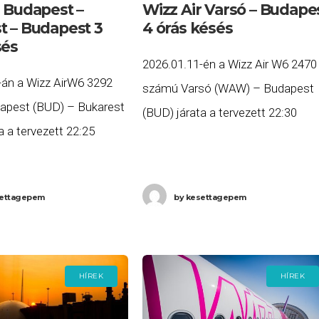
r Budapest –
Wizz Air Varsó – Budape
t – Budapest 3
4 órás késés
sés
2026.01.11-én a Wizz Air W6 2470
-án a Wizz AirW6 3292
számú Varsó (WAW) – Budapest
apest (BUD) – Bukarest
(BUD) járata a tervezett 22:30
a a tervezett 22:25
helyett, közel négy órás késéssel,
b, mint három órás
2:16-kor (+1 nap) érkezett meg
:57-re (+1 nap) érkezett
Budapestre. Ha Ön a
ettagepem
by
kesettagepem
stbe, majd a W6
HÍREK
HÍREK