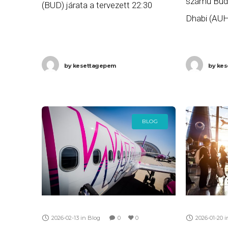
számú Bud
(BUD) járata a tervezett 22:30
Dhabi (AUH)
helyett több, mint három órás
22:55 helye
késéssel, 1:37-kor (+1 nap) érkezett
késéssel, 0
meg Budapestre. Ha Ön
by
kesettagepem
by
kes
meg Abu D
BLOG
2026-02-13
in
Blog
0
0
2026-01-20
i