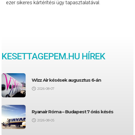
ezer sikeres kártérítési ügy tapasztalatával.
KESETTAGEPEM.HU HÍREK
Wizz Air késések augusztus 6-án
2026-08-07
Ryanair Róma – Budapest 7 órás késés
2026-08-05