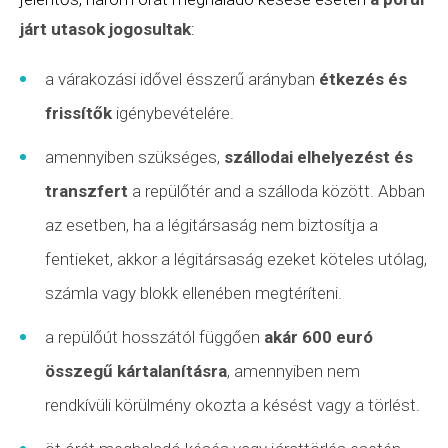
járt utasok jogosultak
:
a várakozási idővel ésszerű arányban
étkezés és
frissítők
igénybevételére.
amennyiben szükséges,
szállodai elhelyezést és
transzfert
a repülőtér and a szálloda között. Abban
az esetben, ha a légitársaság nem biztosítja a
fentieket, akkor a légitársaság ezeket köteles utólag,
számla vagy blokk ellenében megtéríteni.
a repülőút hosszától függően
akár 600 euró
összegű kártalanításra
, amennyiben nem
rendkívüli körülmény
okozta a késést vagy a törlést.