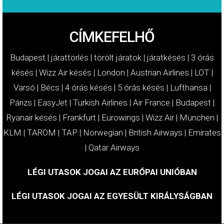
CÍMKEFELHŐ
Budapest
|
járattörlés
|
törölt járatok
|
járatkésés
|
3 órás
késés
|
Wizz Air késés
|
London
|
Austrian Airlines
|
LOT
|
Varsó
|
Bécs
|
4 órás késés
|
5 órás késés
|
Lufthansa
|
Párizs
|
EasyJet
|
Turkish Airlines
|
Air France
|
Budapest
|
Ryanair késés
|
Frankfurt
|
Eurowings
|
Wizz Air
|
München
|
KLM
|
TAROM
|
TAP
|
Norwegian
|
British Airways
|
Emirates
|
Qatar Airways
LÉGI UTASOK JOGAI AZ EURÓPAI UNIÓBAN
LÉGI UTASOK JOGAI AZ EGYESÜLT KIRÁLYSÁGBAN