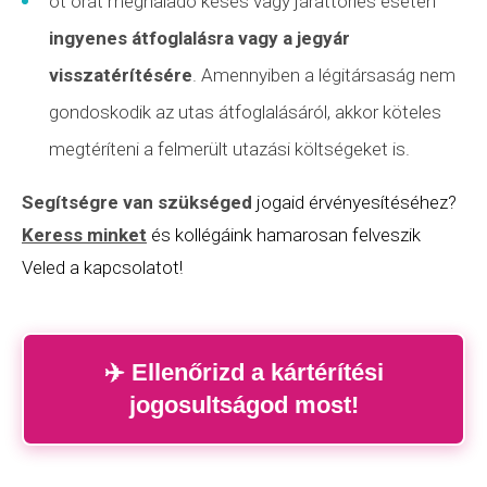
öt órát meghaladó késés vagy
járattörlés
esetén
ingyenes átfoglalásra vagy a jegyár
visszatérítésére
. Amennyiben a légitársaság nem
gondoskodik az utas átfoglalásáról, akkor köteles
megtéríteni a felmerült utazási költségeket is.
Segítségre van szükséged
jogaid érvényesítéséhez?
Keress minket
és kollégáink hamarosan felveszik
Veled a kapcsolatot!
✈️ Ellenőrizd a kártérítési
jogosultságod most!