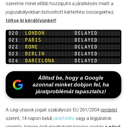
szeretne minél előbb hozzájutni a járatkésés miatt a
jogszabályokban biztosított kártérítési összegekhez,
töltse ki kérdőívünket
!
Állítsd be, hogy a Google
azonnal minket dobjon fel, ha
járatproblémát tapasztalsz!
A Légi utasok jogait szabályozó EU 261/2004
rendelet
szerint, 14 napon belüli
járattörlés
vagy a légijáratok
jelentős, három órát meghaladó késése esetén
a pórul