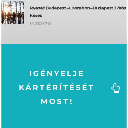
Ryanair Budapest – Lisszabon – Budapest 3 órás
késés
2026-07-28
IGÉNYELJE
KÁRTÉRÍTÉSÉT
MOST!
MOST!
KÁRTÉRÍTÉSÉT
IGÉNYELJE