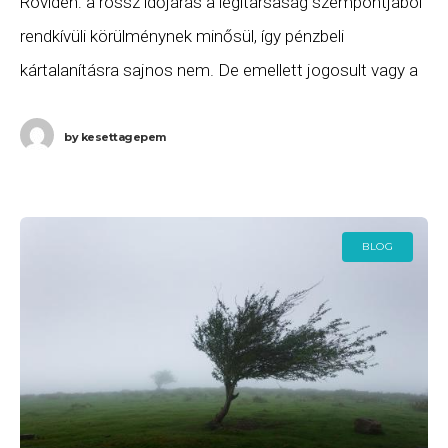
Röviden: a rossz időjárás a légitársaság szempontjából
rendkívüli körülménynek minősül, így pénzbeli
kártalanításra sajnos nem. De emellett jogosult vagy a
járatod átfoglalására, valamint szállásra és ellátásra
annak indulásáig. Ha ezeket
by
kesettagepem
BLOG