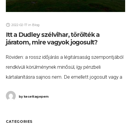
2022-02-17
in
Blog
Itt a Dudley szélvihar, törölték a
járatom, mire vagyok jogosult?
Röviden: a rossz időjárás a légitársaság szempontjából
rendkívüli körülménynek minősül, így pénzbeli
kártalanításra sajnos nem. De emellett jogosult vagy a
járatod átfoglalására, valamint szállásra és ellátásra
annak indulásáig. Ha ezeket
by
kesettagepem
CATEGORIES