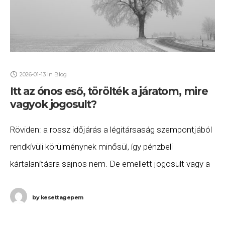
2026-01-13
in
Blog
Itt az ónos eső, törölték a járatom, mire
vagyok jogosult?
Röviden: a rossz időjárás a légitársaság szempontjából
rendkívüli körülménynek minősül, így pénzbeli
kártalanításra sajnos nem. De emellett jogosult vagy a
járatod átfoglalására, valamint szállásra és ellátásra
annak indulásáig. Ha ezeket
by
kesettagepem