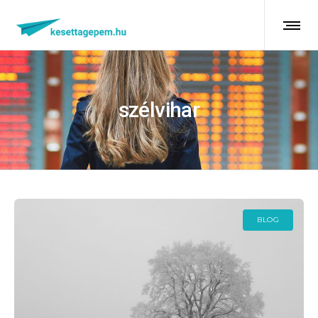
szélvihar
BLOG