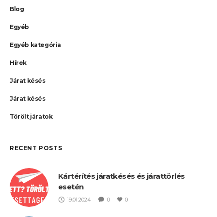
Blog
Egyéb
Egyéb kategória
Hírek
Járat késés
Járat késés
Törölt járatok
RECENT POSTS
Kártérítés járatkésés és járattörlés
esetén
19.01.2024
0
0