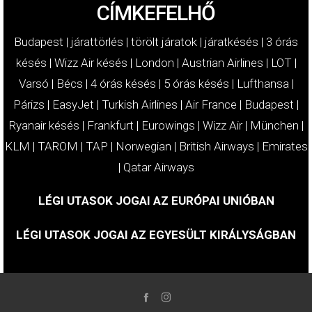
CÍMKEFELHŐ
Budapest
|
járattörlés
|
törölt járatok
|
járatkésés
|
3 órás
késés
|
Wizz Air késés
|
London
|
Austrian Airlines
|
LOT
|
Varsó
|
Bécs
|
4 órás késés
|
5 órás késés
|
Lufthansa
|
Párizs
|
EasyJet
|
Turkish Airlines
|
Air France
|
Budapest
|
Ryanair késés
|
Frankfurt
|
Eurowings
|
Wizz Air
|
München
|
KLM
|
TAROM
|
TAP
|
Norwegian
|
British Airways
|
Emirates
|
Qatar Airways
LÉGI UTASOK JOGAI AZ EURÓPAI UNIÓBAN
LÉGI UTASOK JOGAI AZ EGYESÜLT KIRÁLYSÁGBAN