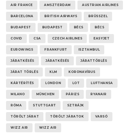
AIR FRANCE
AMSZTERDAM
AUSTRIAN AIRLINES
BARCELONA
BRITISH AIRWAYS
BRÜSSZEL
BUDAPEST
BUDAPEST
BÉCS
BÉCS
COVID
CSA
CZECH AIRLINES
EASYJET
EUROWINGS
FRANKFURT
ISZTAMBUL
JÁRATKÉSÉS
JÁRATKÉSÉS
JÁRATTÖRLÉS
JÁRAT TÖRLÉS
KLM
KORONAVÍRUS
KÁRTÉRÍTÉS
LONDON
LOT
LUFTHANSA
MILANO
MÜNCHEN
PÁRIZS
RYANAIR
RÓMA
STUTTGART
SZTRÁJK
TÖRÖLT JÁRAT
TÖRÖLT JÁRATOK
VARSÓ
WIZZ AIR
WIZZ AIR