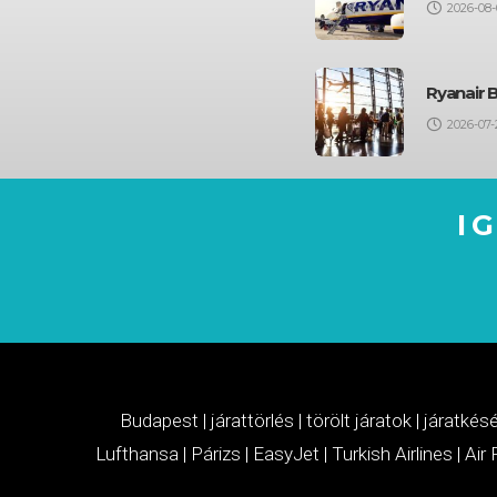
2026-08-
Ryanair 
2026-07-
I
Budapest
|
járattörlés
|
törölt járatok
|
járatkés
Lufthansa
|
Párizs
|
EasyJet
|
Turkish Airlines
|
Air