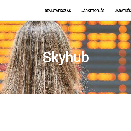
BEMUTATKOZÁS
JÁRAT TÖRLÉS
JÁRATKÉS
Skyhub