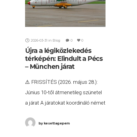
2026-03-31
in
Blog
0
0
Újra a légiközlekedés
térképén: Elindult a Pécs
– München járat
⚠️ FRISSÍTÉS (2026. május 28.):
Június 10-től átmenetileg szünetel
a járat A járatokat koordináló német
virtuális légitársaság, a Skyhub Pad
GmbH ellehetetlenült gazdasági
by
kesettagepem
helyzete (az extrém magas