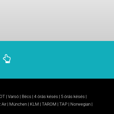
OT
|
Varsó
|
Bécs
|
4 órás késés
|
5 órás késés
|
 Air
|
München
|
KLM
|
TAROM
|
TAP
|
Norwegian
|