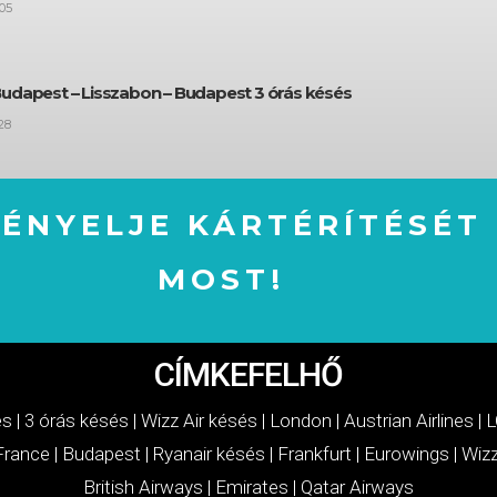
05
Budapest – Lisszabon – Budapest 3 órás késés
28
GÉNYELJE KÁRTÉRÍTÉSÉT
MOST!
IGÉNYELJE KÁRTÉRÍTÉSÉT MOST!
CÍMKEFELHŐ
és
|
3 órás késés
|
Wizz Air késés
|
London
|
Austrian Airlines
|
L
 France
|
Budapest
|
Ryanair késés
|
Frankfurt
|
Eurowings
|
Wizz
British Airways
|
Emirates
|
Qatar Airways