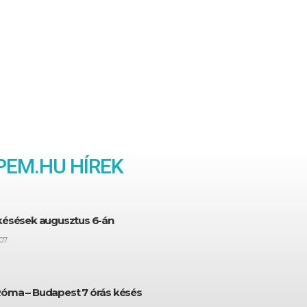
EM.HU HÍREK
 késések augusztus 6-án
07
Róma – Budapest 7 órás késés