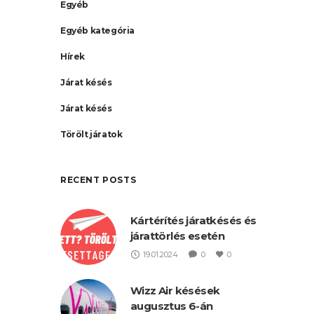
Egyéb
Egyéb kategória
Hírek
Járat késés
Járat késés
Törölt járatok
RECENT POSTS
Kártérítés járatkésés és
járattörlés esetén
19.01.2024
0
0
Wizz Air késések
augusztus 6-án