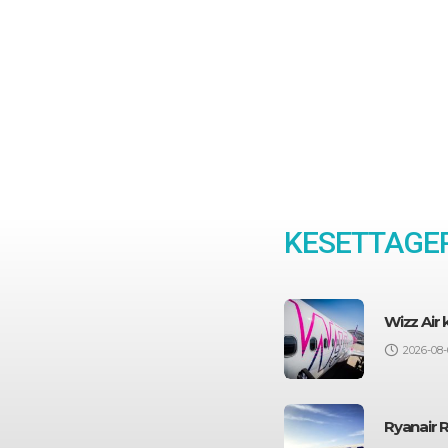
KESETTAGEP
Wizz Air
2026-08-
Ryanair 