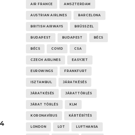
AIR FRANCE
AMSZTERDAM
ja
AUSTRIAN AIRLINES
BARCELONA
BRITISH AIRWAYS
BRÜSSZEL
BUDAPEST
BUDAPEST
BÉCS
BÉCS
COVID
CSA
CZECH AIRLINES
EASYJET
EUROWINGS
FRANKFURT
ISZTAMBUL
JÁRATKÉSÉS
JÁRATKÉSÉS
JÁRATTÖRLÉS
JÁRAT TÖRLÉS
KLM
KORONAVÍRUS
KÁRTÉRÍTÉS
 4
LONDON
LOT
LUFTHANSA