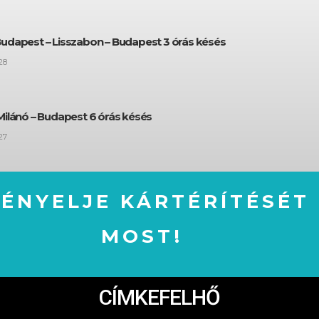
Budapest – Lisszabon – Budapest 3 órás késés
28
Milánó – Budapest 6 órás késés
27
GÉNYELJE KÁRTÉRÍTÉSÉT
MOST!
IGÉNYELJE KÁRTÉRÍTÉSÉT MOST!
CÍMKEFELHŐ