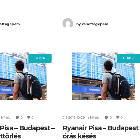
 Ön a gépen utazott
Wizz Air is. Az érintett járatok listá
zeretne minél előbb
a következő: A Wizz Air W6 2361
ettagepem
by
kesettagepem
a járattörlés miatt
HÍREK
HÍREK
Hírek
0
0
2019-10-29
in
Hírek
0
0
Pisa – Budapest –
Ryanair Pisa – Budapest
attörlés
órás késés