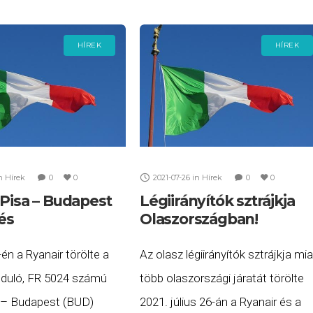
törölte 2022. október 21-én a
HÍREK
HÍREK
n
Hírek
0
0
2021-07-26
in
Hírek
0
0
 Pisa – Budapest
Légiirányítók sztrájkja
lés
Olaszországban!
én a Ryanair törölte a
Az olasz légiirányítók sztrájkja mia
induló, FR 5024 számú
több olaszországi járatát törölte
 – Budapest (BUD)
2021. július 26-án a Ryanair és a