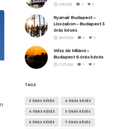
5.08.2026
0
0
Ryanair Budapest –
Lisszabon – Budapest 3
órás késés
28.07.2026
0
0
Wizz Air Milánó –
Budapest 6 órás késés
27.07.2026
0
0
TAGS
3 ÓRÁS KÉSÉS
4 ÓRÁS KÉSÉS
tt
4 ÓRÁS KÉSÉS
5 ÓRÁS KÉSÉS
6 ÓRÁS KÉSÉS
7 ÓRÁS KÉSÉS