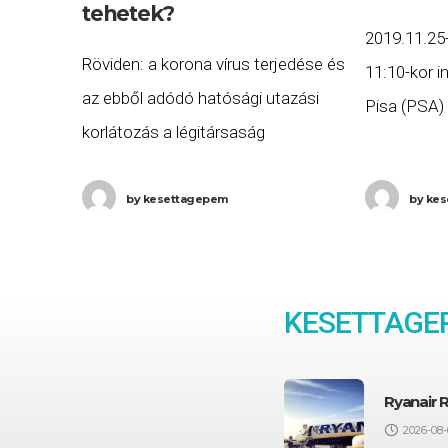
tehetek?
2019.11.25-
Röviden: a korona vírus terjedése és
11:10-kor 
az ebből adódó hatósági utazási
Pisa (PSA)
korlátozás a légitársaság
valamint a 
szempontjából rendkívüli
számú Buda
körülménynek minősül, így
by
kesettagepem
by
kes
(PSA) járat
kártérítésre sajnos nem vagy
jogosult. De, a légi utasok jogait
biztosító
KESETTAGEP
Ryanair 
2026-08-