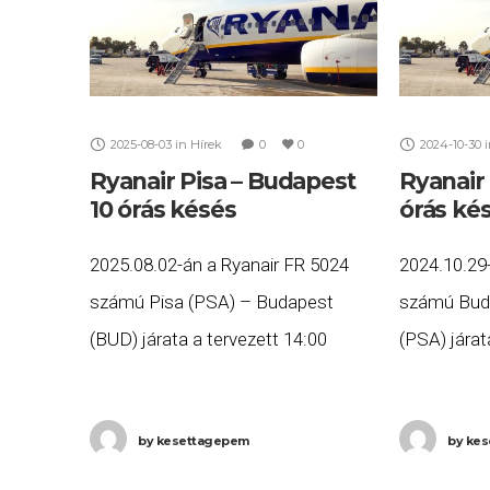
2025-08-03
in
Hírek
0
0
2024-10-30
Ryanair Pisa – Budapest
Ryanair 
10 órás késés
órás ké
2025.08.02-án a Ryanair FR 5024
2024.10.29
számú Pisa (PSA) – Budapest
számú Buda
(BUD) járata a tervezett 14:00
(PSA) járat
helyett közel 10 órás késéssel,
helyett töb
23:53-ra érkezett meg Budapestre.
késéssel, 1
by
kesettagepem
by
kes
Ha Ön a gépen utazott, és
Pisába. Ha