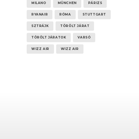
MILANO
MÜNCHEN
PÁRIZS
RYANAIR
RÓMA
STUTTGART
SZTRÁJK
TÖRÖLT JÁRAT
TÖRÖLT JÁRATOK
VARSÓ
WIZZ AIR
WIZZ AIR
t,