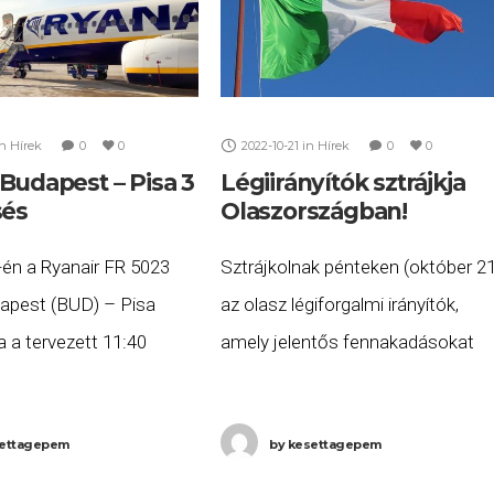
in
Hírek
0
0
2022-10-21
in
Hírek
0
0
Budapest – Pisa 3
Légiirányítók sztrájkja
sés
Olaszországban!
-én a Ryanair FR 5023
Sztrájkolnak pénteken (október 21
pest (BUD) – Pisa
az olasz légiforgalmi irányítók,
a a tervezett 11:40
amely jelentős fennakadásokat
b, mint három órás
okoz az olaszországi
4:57-re érkezett meg
légiközlekedésben, komoly késés
ettagepem
by
kesettagepem
 Ön a gépen utazott,
és járattörlések várhatók. A sztráj
miatt több olaszországi járatát