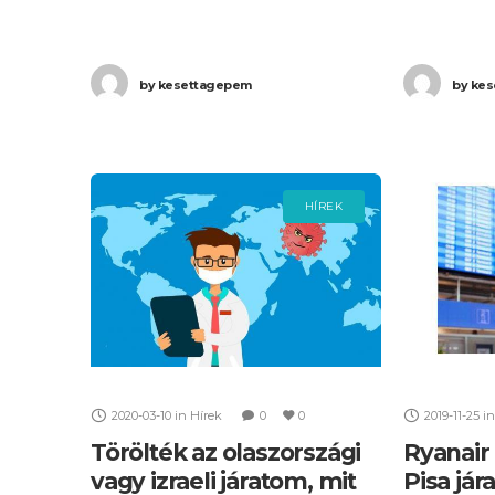
járatát. Ha
dolgozók is részt vesznek, amely
volna, és s
egyes olaszországi légijáratok
by
kesettagepem
by
kes
hozzájutni 
törlését vagy jelentős késését
eredményheti!
HÍREK
2020-03-10
in
Hírek
0
0
2019-11-25
in
Törölték az olaszországi
Ryanair 
vagy izraeli járatom, mit
Pisa jár