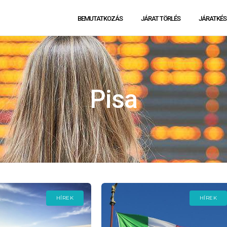
BEMUTATKOZÁS
JÁRAT TÖRLÉS
JÁRATKÉS
Pisa
HÍREK
HÍREK