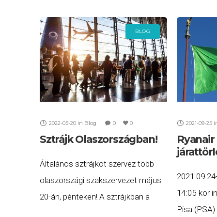
BLOG
2022-05-20
in
Blog
0
0
2021-09-25
i
Sztrájk Olaszországban!
Ryanair
járattör
Általános sztrájkot szervez több
2021.09.24-
olaszországi szakszervezet május
14:05-kor 
20-án, pénteken! A sztrájkban a
Pisa (PSA)
légiforgami irányítók és a repülőtéri