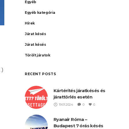
Egyéb
Egyéb kategória
Hírek
Járat késés
Járat késés
Törölt járatok
.)
RECENT POSTS
Kártérítés járatkésés és
járattörlés esetén
19.01.2024
0
0
ek
k
Ryanair Róma –
Budapest 7 órás késés