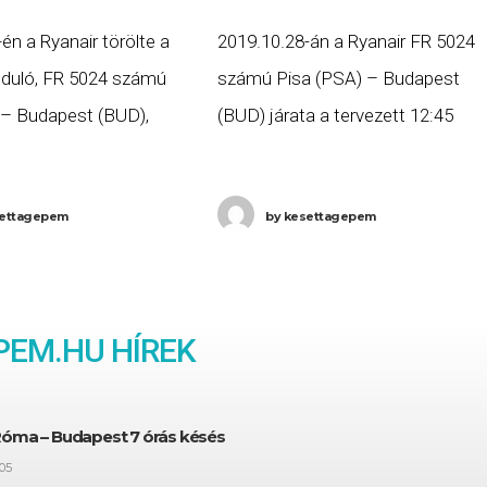
én a Ryanair törölte a
2019.10.28-án a Ryanair FR 5024
induló, FR 5024 számú
számú Pisa (PSA) – Budapest
 – Budapest (BUD),
(BUD) járata a tervezett 12:45
13:10-kor induló, FR 5023
helyett több, mint négy órás
pest (BUD) – Pisa
késéssel, 17:06-ra érkezett meg
ettagepem
by
kesettagepem
ait. Ha Ön
Budapestre. Ha Ön a gépen utazot
EM.HU HÍREK
Róma – Budapest 7 órás késés
05