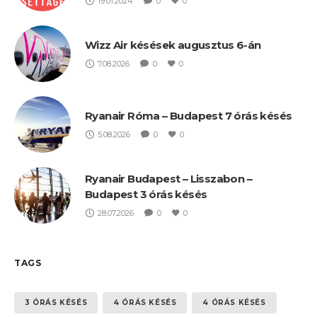
19.01.2024
0
0
Wizz Air késések augusztus 6-án
7.08.2026
0
0
Ryanair Róma – Budapest 7 órás késés
5.08.2026
0
0
Ryanair Budapest – Lisszabon –
Budapest 3 órás késés
28.07.2026
0
0
TAGS
3 ÓRÁS KÉSÉS
4 ÓRÁS KÉSÉS
4 ÓRÁS KÉSÉS