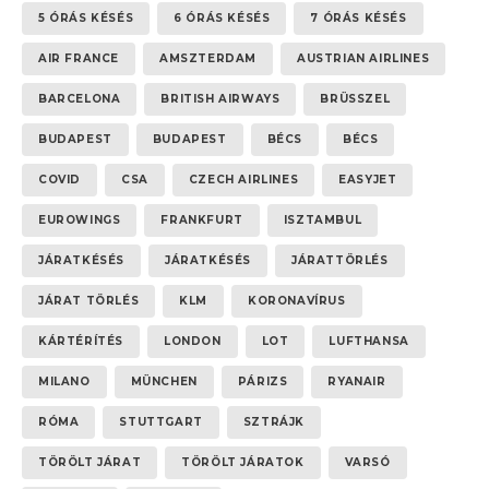
5 ÓRÁS KÉSÉS
6 ÓRÁS KÉSÉS
7 ÓRÁS KÉSÉS
AIR FRANCE
AMSZTERDAM
AUSTRIAN AIRLINES
BARCELONA
BRITISH AIRWAYS
BRÜSSZEL
BUDAPEST
BUDAPEST
BÉCS
BÉCS
COVID
CSA
CZECH AIRLINES
EASYJET
EUROWINGS
FRANKFURT
ISZTAMBUL
JÁRATKÉSÉS
JÁRATKÉSÉS
JÁRATTÖRLÉS
JÁRAT TÖRLÉS
KLM
KORONAVÍRUS
KÁRTÉRÍTÉS
LONDON
LOT
LUFTHANSA
MILANO
MÜNCHEN
PÁRIZS
RYANAIR
RÓMA
STUTTGART
SZTRÁJK
TÖRÖLT JÁRAT
TÖRÖLT JÁRATOK
VARSÓ