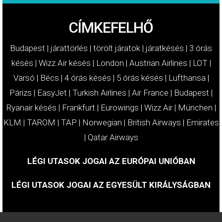
CÍMKEFELHŐ
Budapest
|
járattörlés
|
törölt járatok
|
járatkésés
|
3 órás
késés
|
Wizz Air késés
|
London
|
Austrian Airlines
|
LOT
|
Varsó
|
Bécs
|
4 órás késés
|
5 órás késés
|
Lufthansa
|
Párizs
|
EasyJet
|
Turkish Airlines
|
Air France
|
Budapest
|
Ryanair késés
|
Frankfurt
|
Eurowings
|
Wizz Air
|
München
|
KLM
|
TAROM
|
TAP
|
Norwegian
|
British Airways
|
Emirates
|
Qatar Airways
LÉGI UTASOK JOGAI AZ EURÓPAI UNIÓBAN
LÉGI UTASOK JOGAI AZ EGYESÜLT KIRÁLYSÁGBAN