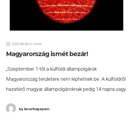
2020-08-28
in
Hírek
Magyarország ismét bezár!
„Szeptember 1-től a külföldi állampolgárok
Magyarország területére nem léphetnek be. A külföldről
hazatérő magyar állampolgároknak pedig 14 napra vagy
két negatív teszt bemutatásáig karanténba kell
vonulniuk.” – jelentette be Gulyás
by
kesettagepem