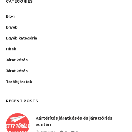
CATEGORIES
Blog
Egyéb
Egyéb kategória
Hírek
Járat késés
Járat késés
Törölt járatok
RECENT POSTS
Kártérítés járatkésés és járattörlés
esetén