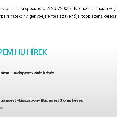
és kártérítési specialista. A 261/2004/EK rendelet alapján vég
eni hatékony igénybejelentés szakértője, több ezer sikeres ká
PEM
.HU HÍREK
Róma – Budapest 7 órás késés
05
Budapest – Lisszabon – Budapest 3 órás késés
28