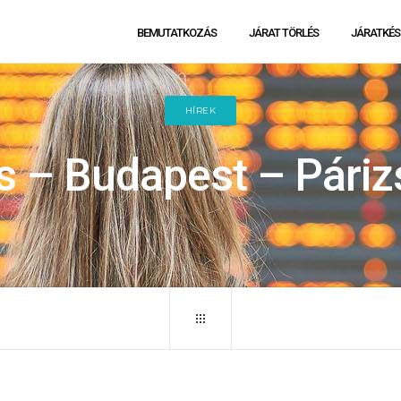
BEMUTATKOZÁS
JÁRAT TÖRLÉS
JÁRATKÉS
HÍREK
s – Budapest – Páriz