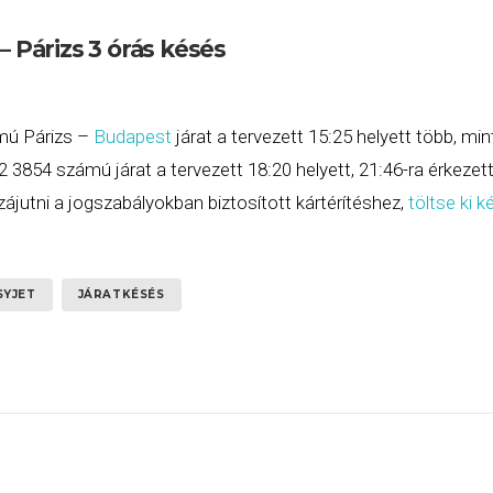
– Párizs 3 órás késés
mú Párizs –
Budapest
járat a tervezett 15:25 helyett több, mi
3854 számú járat a tervezett 18:20 helyett, 21:46-ra érkezet
zájutni a jogszabályokban biztosított kártérítéshez,
töltse ki 
SYJET
JÁRATKÉSÉS