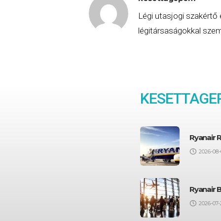
Légi utasjogi szakértő 
légitársaságokkal szemb
KESETTAGE
Ryanair 
2026-08-
Ryanair 
2026-07-