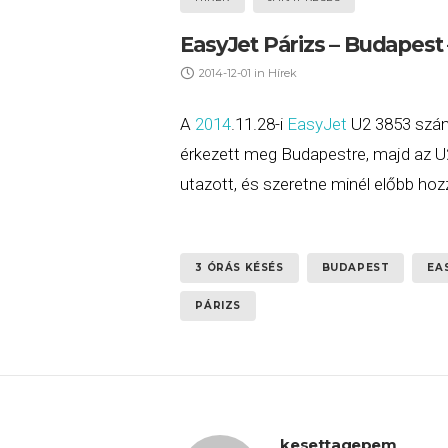
EasyJet Párizs – Budapest 
2014-12-01
in
Hírek
A
2014
.11.28-i
EasyJet
U2 3853 szá
érkezett meg Budapestre, majd az U2 
utazott, és szeretne minél előbb hoz
3 ÓRÁS KÉSÉS
BUDAPEST
EA
PÁRIZS
kesettagepem