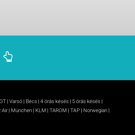
OT
|
Varsó
|
Bécs
|
4 órás késés
|
5 órás késés
|
 Air
|
München
|
KLM
|
TAROM
|
TAP
|
Norwegian
|