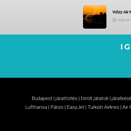
Wizz Air 
2026-07-
I
Budapest
|
járattörlés
|
törölt járatok
|
járatkés
Lufthansa
|
Párizs
|
EasyJet
|
Turkish Airlines
|
Air