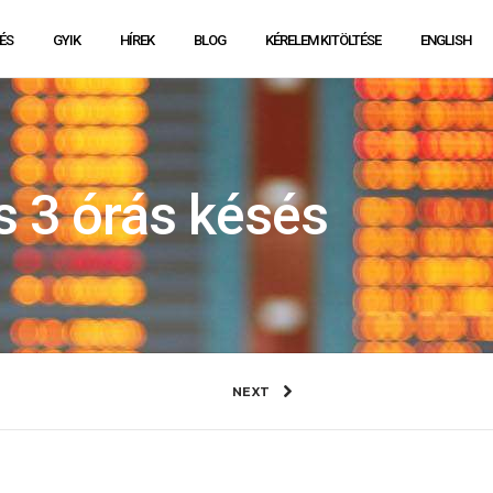
ÉS
GYIK
HÍREK
BLOG
KÉRELEM KITÖLTÉSE
ENGLISH
s 3 órás késés
NEXT