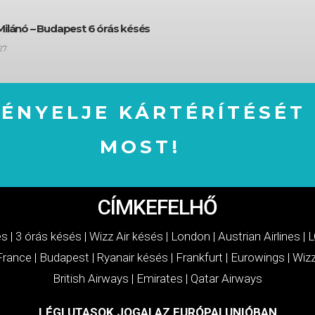
Milánó – Budapest 6 órás késés
27
GÉNYELJE KÁRTÉRÍTÉSÉT
MOST!
IGÉNYELJE KÁRTÉRÍTÉSÉT MOST!
CÍMKEFELHŐ
és
|
3 órás késés
|
Wizz Air késés
|
London
|
Austrian Airlines
|
L
 France
|
Budapest
|
Ryanair késés
|
Frankfurt
|
Eurowings
|
Wizz
British Airways
|
Emirates
|
Qatar Airways
LÉGI UTASOK JOGAI AZ EURÓPAI UNIÓBAN