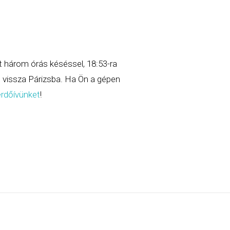
nt három órás késéssel, 18:53-ra
t vissza Párizsba. Ha Ön a gépen
kérdőívünket
!