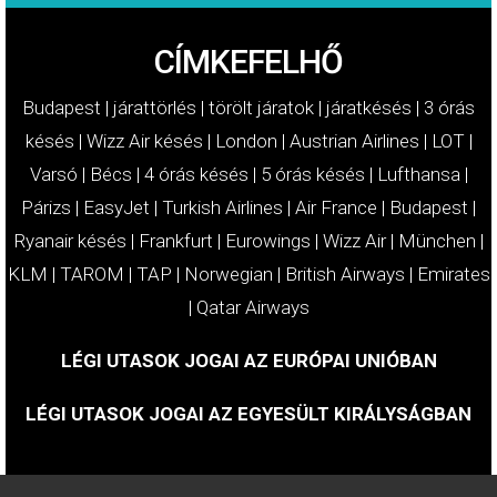
CÍMKEFELHŐ
Budapest
|
járattörlés
|
törölt járatok
|
járatkésés
|
3 órás
késés
|
Wizz Air késés
|
London
|
Austrian Airlines
|
LOT
|
Varsó
|
Bécs
|
4 órás késés
|
5 órás késés
|
Lufthansa
|
Párizs
|
EasyJet
|
Turkish Airlines
|
Air France
|
Budapest
|
Ryanair késés
|
Frankfurt
|
Eurowings
|
Wizz Air
|
München
|
KLM
|
TAROM
|
TAP
|
Norwegian
|
British Airways
|
Emirates
|
Qatar Airways
LÉGI UTASOK JOGAI AZ EURÓPAI UNIÓBAN
LÉGI UTASOK JOGAI AZ EGYESÜLT KIRÁLYSÁGBAN