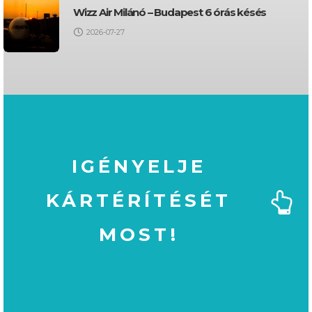
Wizz Air Milánó – Budapest 6 órás késés
2026-07-27
IGÉNYELJE
KÁRTÉRÍTÉSÉT
MOST!
MOST!
KÁRTÉRÍTÉSÉT
IGÉNYELJE