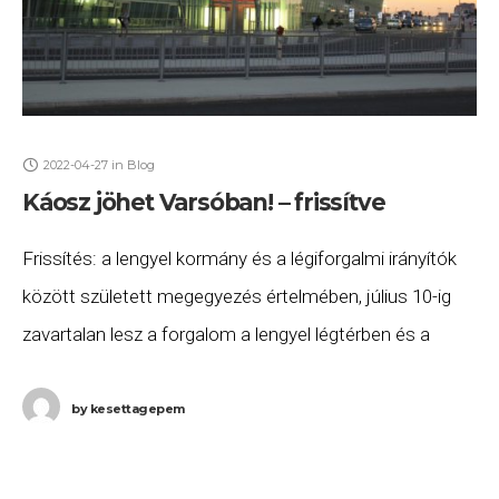
2022-04-27
in
Blog
Káosz jöhet Varsóban! – frissítve
Frissítés: a lengyel kormány és a légiforgalmi irányítók
között született megegyezés értelmében, július 10-ig
zavartalan lesz a forgalom a lengyel légtérben és a
varsói repülőtereken. Az ideiglenes megállapodás
értelmében a
by
kesettagepem