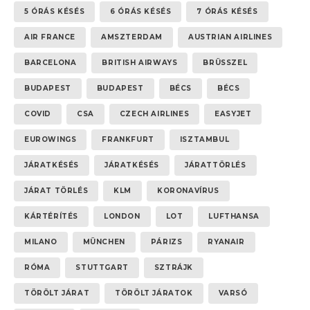
5 ÓRÁS KÉSÉS
6 ÓRÁS KÉSÉS
7 ÓRÁS KÉSÉS
AIR FRANCE
AMSZTERDAM
AUSTRIAN AIRLINES
BARCELONA
BRITISH AIRWAYS
BRÜSSZEL
BUDAPEST
BUDAPEST
BÉCS
BÉCS
COVID
CSA
CZECH AIRLINES
EASYJET
EUROWINGS
FRANKFURT
ISZTAMBUL
JÁRATKÉSÉS
JÁRATKÉSÉS
JÁRATTÖRLÉS
JÁRAT TÖRLÉS
KLM
KORONAVÍRUS
KÁRTÉRÍTÉS
LONDON
LOT
LUFTHANSA
MILANO
MÜNCHEN
PÁRIZS
RYANAIR
RÓMA
STUTTGART
SZTRÁJK
TÖRÖLT JÁRAT
TÖRÖLT JÁRATOK
VARSÓ