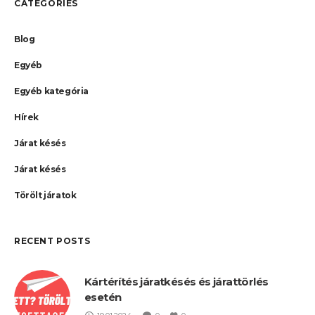
CATEGORIES
Blog
Egyéb
Egyéb kategória
Hírek
Járat késés
Járat késés
Törölt járatok
RECENT POSTS
Kártérítés járatkésés és járattörlés
esetén