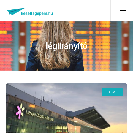
légiirányító
BLOG