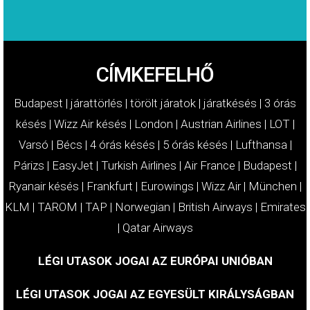
CÍMKEFELHŐ
Budapest
|
járattörlés
|
törölt járatok
|
járatkésés
|
3 órás
késés
|
Wizz Air késés
|
London
|
Austrian Airlines
|
LOT
|
Varsó
|
Bécs
|
4 órás késés
|
5 órás késés
|
Lufthansa
|
Párizs
|
EasyJet
|
Turkish Airlines
|
Air France
|
Budapest
|
Ryanair késés
|
Frankfurt
|
Eurowings
|
Wizz Air
|
München
|
KLM
|
TAROM
|
TAP
|
Norwegian
|
British Airways
|
Emirates
|
Qatar Airways
LÉGI UTASOK JOGAI AZ EURÓPAI UNIÓBAN
LÉGI UTASOK JOGAI AZ EGYESÜLT KIRÁLYSÁGBAN