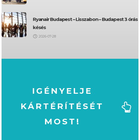
Ryanair Budapest – Lisszabon – Budapest 3 órás
késés
2026-07-28
IGÉNYELJE
KÁRTÉRÍTÉSÉT
MOST!
MOST!
KÁRTÉRÍTÉSÉT
IGÉNYELJE