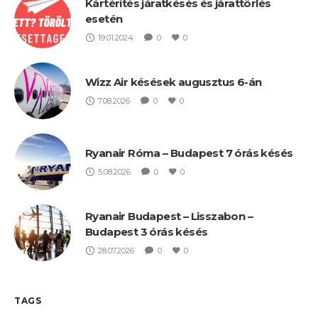
Kártérítés járatkésés és járattörlés
esetén
19.01.2024
0
0
Wizz Air késések augusztus 6-án
7.08.2026
0
0
Ryanair Róma – Budapest 7 órás késés
5.08.2026
0
0
Ryanair Budapest – Lisszabon –
Budapest 3 órás késés
28.07.2026
0
0
TAGS