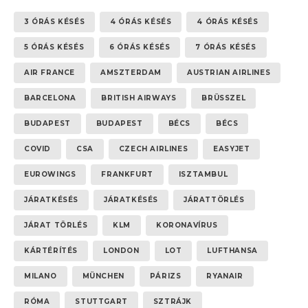
3 ÓRÁS KÉSÉS
4 ÓRÁS KÉSÉS
4 ÓRÁS KÉSÉS
5 ÓRÁS KÉSÉS
6 ÓRÁS KÉSÉS
7 ÓRÁS KÉSÉS
AIR FRANCE
AMSZTERDAM
AUSTRIAN AIRLINES
BARCELONA
BRITISH AIRWAYS
BRÜSSZEL
BUDAPEST
BUDAPEST
BÉCS
BÉCS
COVID
CSA
CZECH AIRLINES
EASYJET
EUROWINGS
FRANKFURT
ISZTAMBUL
JÁRATKÉSÉS
JÁRATKÉSÉS
JÁRATTÖRLÉS
JÁRAT TÖRLÉS
KLM
KORONAVÍRUS
KÁRTÉRÍTÉS
LONDON
LOT
LUFTHANSA
MILANO
MÜNCHEN
PÁRIZS
RYANAIR
RÓMA
STUTTGART
SZTRÁJK