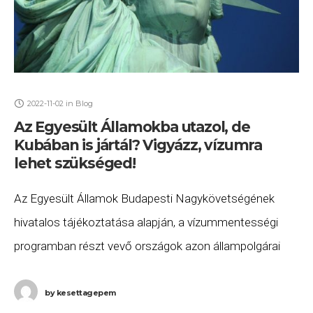
2022-11-02
in
Blog
Az Egyesült Államokba utazol, de
Kubában is jártál? Vigyázz, vízumra
lehet szükséged!
Az Egyesült Államok Budapesti Nagykövetségének
hivatalos tájékoztatása alapján, a vízummentességi
programban részt vevő országok azon állampolgárai
Amerikai Egyesült Államokba szeretnének utazni, és
„2021. január 12-én vagy az után utaztak Kubába”
by
kesettagepem