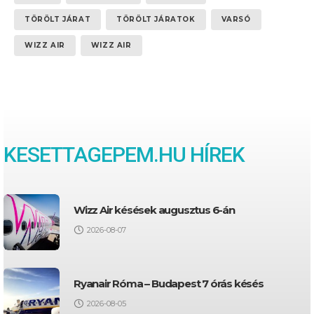
TÖRÖLT JÁRAT
TÖRÖLT JÁRATOK
VARSÓ
WIZZ AIR
WIZZ AIR
KESETTAGEPEM.HU HÍREK
Wizz Air késések augusztus 6-án
2026-08-07
Ryanair Róma – Budapest 7 órás késés
2026-08-05