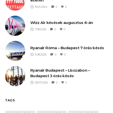
esetén
19.01.2024
0
0
Wizz Air késések augusztus 6-án
7.08.2026
0
0
Ryanair Róma – Budapest 7 órás késés
5.08.2026
0
0
Ryanair Budapest – Lisszabon –
Budapest 3 órás késés
28.07.2026
0
0
TAGS