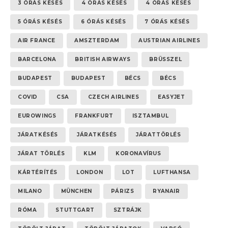
3 ÓRÁS KÉSÉS
4 ÓRÁS KÉSÉS
4 ÓRÁS KÉSÉS
5 ÓRÁS KÉSÉS
6 ÓRÁS KÉSÉS
7 ÓRÁS KÉSÉS
AIR FRANCE
AMSZTERDAM
AUSTRIAN AIRLINES
BARCELONA
BRITISH AIRWAYS
BRÜSSZEL
BUDAPEST
BUDAPEST
BÉCS
BÉCS
COVID
CSA
CZECH AIRLINES
EASYJET
EUROWINGS
FRANKFURT
ISZTAMBUL
JÁRATKÉSÉS
JÁRATKÉSÉS
JÁRATTÖRLÉS
JÁRAT TÖRLÉS
KLM
KORONAVÍRUS
KÁRTÉRÍTÉS
LONDON
LOT
LUFTHANSA
MILANO
MÜNCHEN
PÁRIZS
RYANAIR
RÓMA
STUTTGART
SZTRÁJK