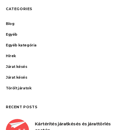
CATEGORIES
Blog
Egyéb
Egyéb kategória
Hírek
Járat késés
Járat késés
Törölt járatok
RECENT POSTS
Kártérítés járatkésés és járattörlés