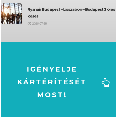
Ryanair Budapest – Lisszabon – Budapest 3 órás
késés
2026-07-28
IGÉNYELJE
KÁRTÉRÍTÉSÉT
MOST!
MOST!
KÁRTÉRÍTÉSÉT
IGÉNYELJE