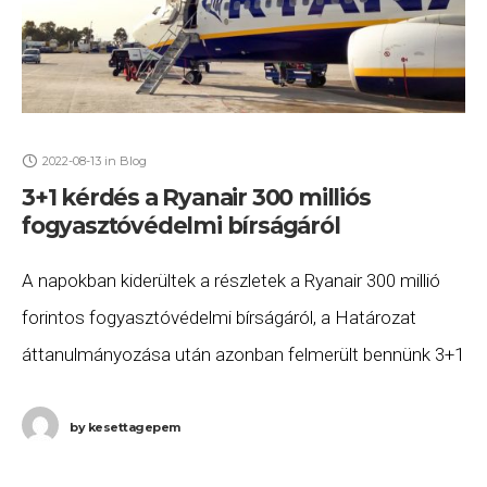
2022-08-13
in
Blog
3+1 kérdés a Ryanair 300 milliós
fogyasztóvédelmi bírságáról
A napokban kiderültek a részletek a Ryanair 300 millió
forintos fogyasztóvédelmi bírságáról, a Határozat
áttanulmányozása után azonban felmerült bennünk 3+1
fontos kérdés, amelyekre egyelőre nem kaptunk
választ. 1. Június
by
kesettagepem