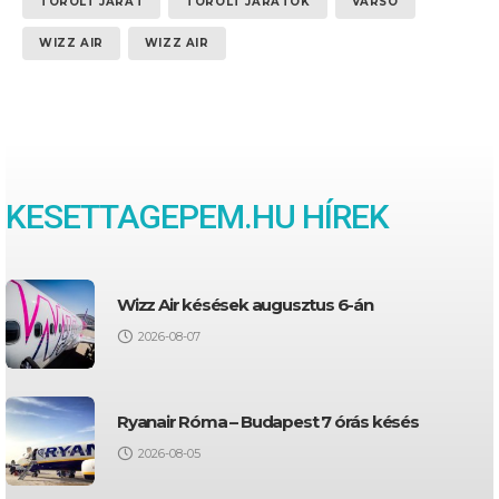
TÖRÖLT JÁRAT
TÖRÖLT JÁRATOK
VARSÓ
WIZZ AIR
WIZZ AIR
KESETTAGEPEM.HU HÍREK
Wizz Air késések augusztus 6-án
2026-08-07
Ryanair Róma – Budapest 7 órás késés
2026-08-05