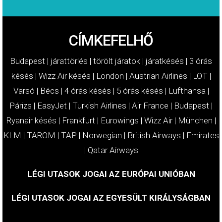
CÍMKEFELHŐ
Budapest
|
járattörlés
|
törölt járatok
|
járatkésés
|
3 órás
késés
|
Wizz Air késés
|
London
|
Austrian Airlines
|
LOT
|
Varsó
|
Bécs
|
4 órás késés
|
5 órás késés
|
Lufthansa
|
Párizs
|
EasyJet
|
Turkish Airlines
|
Air France
|
Budapest
|
Ryanair késés
|
Frankfurt
|
Eurowings
|
Wizz Air
|
München
|
KLM
|
TAROM
|
TAP
|
Norwegian
|
British Airways
|
Emirates
|
Qatar Airways
LÉGI UTASOK JOGAI AZ EURÓPAI UNIÓBAN
LÉGI UTASOK JOGAI AZ EGYESÜLT KIRÁLYSÁGBAN