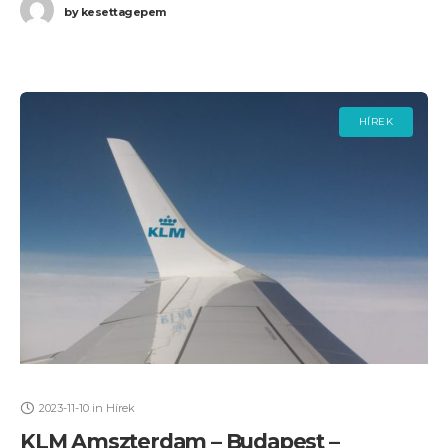
by
kesettagepem
HÍREK
2023-11-10
in
Hírek
KLM Amszterdam – Budapest –