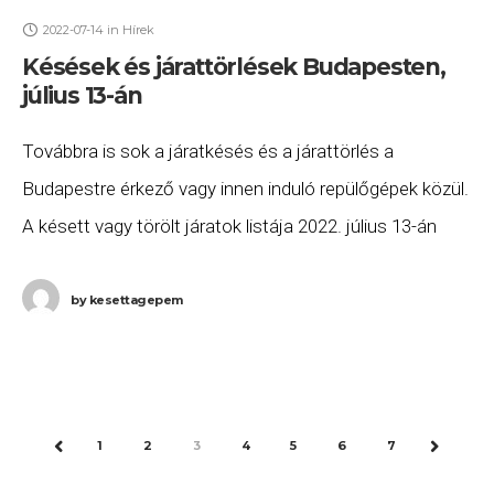
2022-07-14
in
Hírek
Késések és járattörlések Budapesten,
július 13-án
Továbbra is sok a járatkésés és a járattörlés a
Budapestre érkező vagy innen induló repülőgépek közül.
A késett vagy törölt járatok listája 2022. július 13-án
(szerda) a következő. a Wizz
by
kesettagepem
1
2
3
4
5
6
7
PREV
NEXT