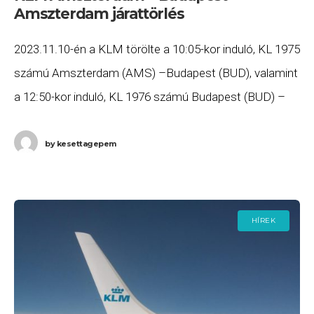
Amszterdam járattörlés
2023.11.10-én a KLM törölte a 10:05-kor induló, KL 1975
számú Amszterdam (AMS) –Budapest (BUD), valamint
a 12:50-kor induló, KL 1976 számú Budapest (BUD) –
Amszterdam (AMS) járatait. Ha Ön valamelyik
by
kesettagepem
HÍREK