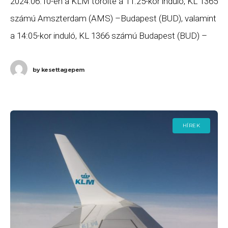
2024.06.10-én a KLM törölte a 11:25-kor induló, KL 1365
számú Amszterdam (AMS) –Budapest (BUD), valamint
a 14:05-kor induló, KL 1366 számú Budapest (BUD) –
Amszterdam (AMS) járatait. Ha Ön valamelyik
by
kesettagepem
HÍREK