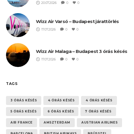
20.07.2026
0
0
Wizz Air Varsó – Budapest járattörlés
17.07.2026
0
0
Wizz Air Malaga – Budapest 3 órás késés
17.07.2026
0
0
TAGS
3 ÓRÁS KÉSÉS
4 ÓRÁS KÉSÉS
4 ÓRÁS KÉSÉS
5 ÓRÁS KÉSÉS
6 ÓRÁS KÉSÉS
7 ÓRÁS KÉSÉS
AIR FRANCE
AMSZTERDAM
AUSTRIAN AIRLINES
BARCELONA
BRITISH AIRWAYS
BRÜSSZEL