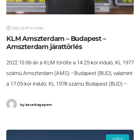
2022-10-07
in
Hírek
KLM Amszterdam – Budapest –
Amszterdam járattörlés
2022.10.06-án a KLM törölte a 14:25-kor induló, KL 1977
számú Amszterdam (AMS) –Budapest (BUD), valamint
a 17:05-kor induló, KL 1978 számú Budapest (BUD) –
Amszterdam (AMS) járatait. Ha Ön valamelyik
by
kesettagepem
HÍREK