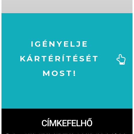
IGÉNYELJE
KÁRTÉRÍTÉSÉT
MOST!
MOST!
KÁRTÉRÍTÉSÉT
IGÉNYELJE
CÍMKEFELHŐ