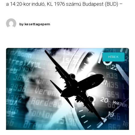
a 14:20-kor induló, KL 1976 számú Budapest (BUD) –
Amszterdam (AMS) járatait. Ha Ön valamelyik
by
kesettagepem
HÍREK