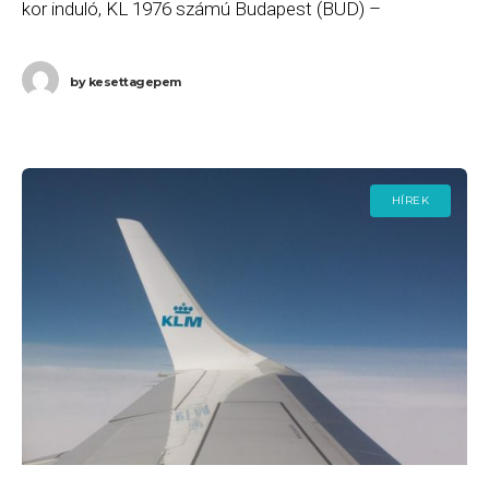
kor induló, KL 1976 számú Budapest (BUD) –
Amszterdam (AMS), a 13:20-kor induló, KL 1979
by
kesettagepem
HÍREK