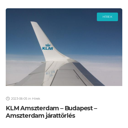
HÍREK
2023-06-05
in
Hírek
KLM Amszterdam – Budapest –
Amszterdam járattörlés