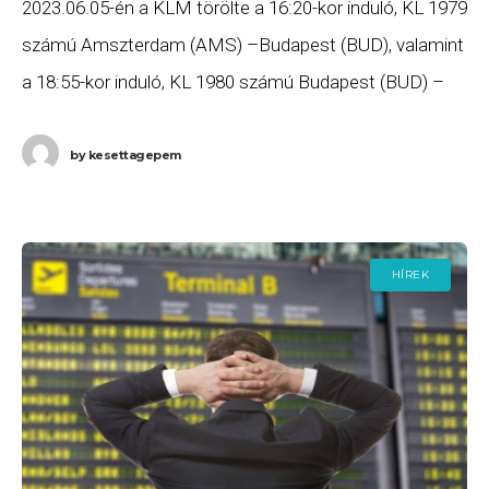
2023.06.05-én a KLM törölte a 16:20-kor induló, KL 1979
számú Amszterdam (AMS) –Budapest (BUD), valamint
a 18:55-kor induló, KL 1980 számú Budapest (BUD) –
Amszterdam (AMS) járatait. Ha Ön valamelyik
by
kesettagepem
HÍREK