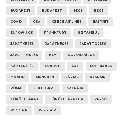
BUDAPEST
BUDAPEST
BÉCS
BÉCS
COVID
CSA
CZECH AIRLINES
EASYJET
EUROWINGS
FRANKFURT
ISZTAMBUL
JÁRATKÉSÉS
JÁRATKÉSÉS
JÁRATTÖRLÉS
JÁRAT TÖRLÉS
KLM
KORONAVÍRUS
KÁRTÉRÍTÉS
LONDON
LOT
LUFTHANSA
MILANO
MÜNCHEN
PÁRIZS
RYANAIR
RÓMA
STUTTGART
SZTRÁJK
TÖRÖLT JÁRAT
TÖRÖLT JÁRATOK
VARSÓ
WIZZ AIR
WIZZ AIR