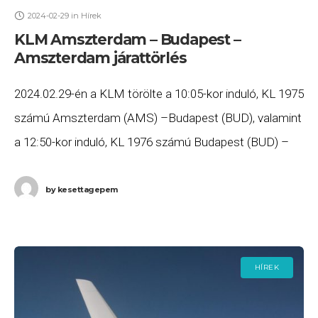
2024-02-29
in
Hírek
KLM Amszterdam – Budapest –
Amszterdam járattörlés
2024.02.29-én a KLM törölte a 10:05-kor induló, KL 1975
számú Amszterdam (AMS) –Budapest (BUD), valamint
a 12:50-kor induló, KL 1976 számú Budapest (BUD) –
Amszterdam (AMS) járatait. Ha Ön valamelyik
by
kesettagepem
HÍREK