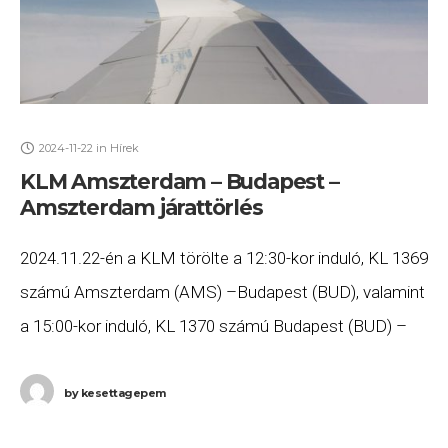
2024-11-22
in
Hírek
KLM Amszterdam – Budapest –
Amszterdam járattörlés
2024.11.22-én a KLM törölte a 12:30-kor induló, KL 1369
számú Amszterdam (AMS) –Budapest (BUD), valamint
a 15:00-kor induló, KL 1370 számú Budapest (BUD) –
Amszterdam (AMS) járatait. Ha Ön valamelyik
by
kesettagepem