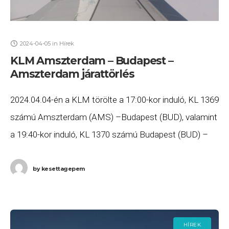
2024-04-05
in
Hírek
KLM Amszterdam – Budapest –
Amszterdam járattörlés
2024.04.04-én a KLM törölte a 17:00-kor induló, KL 1369
számú Amszterdam (AMS) –Budapest (BUD), valamint
a 19:40-kor induló, KL 1370 számú Budapest (BUD) –
Amszterdam (AMS) járatait. Ha Ön valamelyik
by
kesettagepem
HÍREK