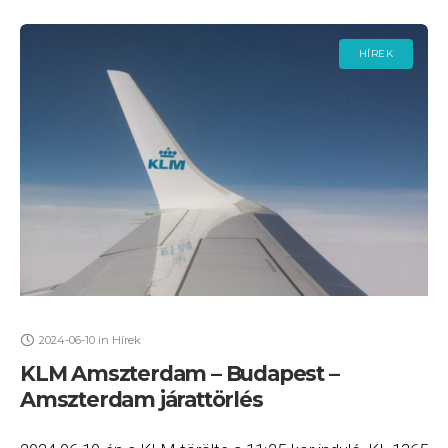
HÍREK
2024-06-10
in
Hírek
KLM Amszterdam – Budapest –
Amszterdam járattörlés