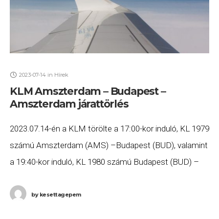
2023-07-14
in
Hírek
KLM Amszterdam – Budapest –
Amszterdam járattörlés
2023.07.14-én a KLM törölte a 17:00-kor induló, KL 1979
számú Amszterdam (AMS) –Budapest (BUD), valamint
a 19:40-kor induló, KL 1980 számú Budapest (BUD) –
Amszterdam (AMS) járatait. Ha Ön valamelyik
by
kesettagepem