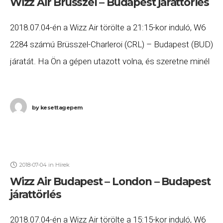
Wizz Air Brüsszel – Budapest járattörlés
2018.07.04-én a Wizz Air törölte a 21:15-kor induló, W6
2284 számú Brüsszel-Charleroi (CRL) – Budapest (BUD)
járatát. Ha Ön a gépen utazott volna, és szeretne minél
előbb hozzájutni a jogszabályok
by
kesettagepem
2018-07-04
in
Hírek
Wizz Air Budapest – London – Budapest
járattörlés
2018.07.04-én a Wizz Air törölte a 15:15-kor induló, W6