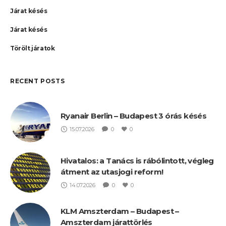
Járat késés
Járat késés
Törölt járatok
RECENT POSTS
Ryanair Berlin – Budapest 3 órás késés
15.07.2026
0
0
Hivatalos: a Tanács is rábólintott, végleg
átment az utasjogi reform!
14.07.2026
0
0
KLM Amszterdam – Budapest –
Amszterdam járattörlés