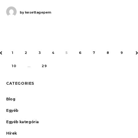
Varsó (WAW) járatait. Ha Ön
by
kesettagepem
1
2
3
4
5
6
7
8
9
PREV
10
…
29
CATEGORIES
Blog
Egyéb
Egyéb kategória
Hírek