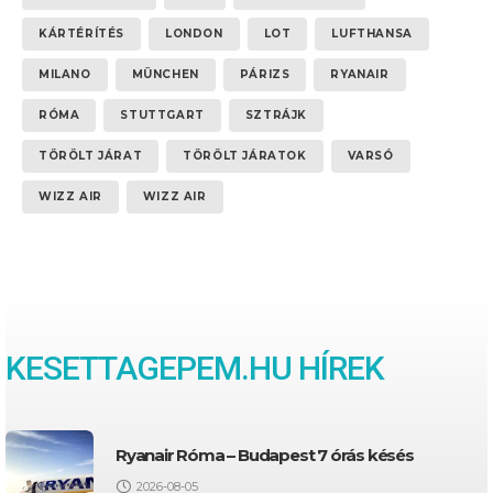
KÁRTÉRÍTÉS
LONDON
LOT
LUFTHANSA
MILANO
MÜNCHEN
PÁRIZS
RYANAIR
RÓMA
STUTTGART
SZTRÁJK
TÖRÖLT JÁRAT
TÖRÖLT JÁRATOK
VARSÓ
WIZZ AIR
WIZZ AIR
KESETTAGEPEM.HU HÍREK
Ryanair Róma – Budapest 7 órás késés
2026-08-05