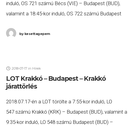
induló, OS 721 számú Bécs (VIE) – Budapest (BUD),
valamint a 18:45-kor induló, OS 722 számú Budapest
(BUD) – Bécs (VIE) járatait. Ha
by
kesettagepem
2018-07-17
in
Hírek
LOT Krakkó – Budapest – Krakkó
járattörlés
2018.07.17-én a LOT törölte a 7:55-kor induló, LO
547 számú Krakkó (KRK) – Budapest (BUD), valamint a
9:35-kor induló, LO 548 számú Budapest (BUD) –
Krakkó (KRK) járatait. Ha Ön valamelyik gépen