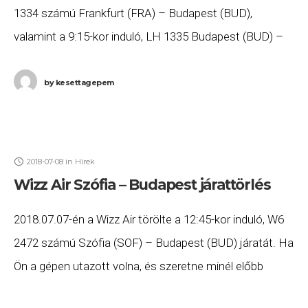
1334 számú Frankfurt (FRA) – Budapest (BUD),
valamint a 9:15-kor induló, LH 1335 Budapest (BUD) –
Frankfurt (FRA) számú járatait. Ha Ön
by
kesettagepem
2018-07-08
in
Hírek
Wizz Air Szófia – Budapest járattörlés
2018.07.07-én a Wizz Air törölte a 12:45-kor induló, W6
2472 számú Szófia (SOF) – Budapest (BUD) járatát. Ha
Ön a gépen utazott volna, és szeretne minél előbb
hozzájutni a jogszabályok