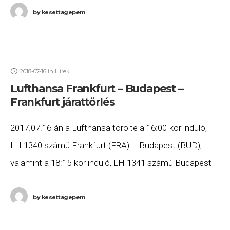
by
kesettagepem
2018-07-16
in
Hírek
Lufthansa Frankfurt – Budapest –
Frankfurt járattörlés
2017.07.16-án a Lufthansa törölte a 16:00-kor induló,
LH 1340 számú Frankfurt (FRA) – Budapest (BUD),
valamint a 18:15-kor induló, LH 1341 számú Budapest
(BUD) – Frankfurt (FRA) járatait. Ha Ön
by
kesettagepem