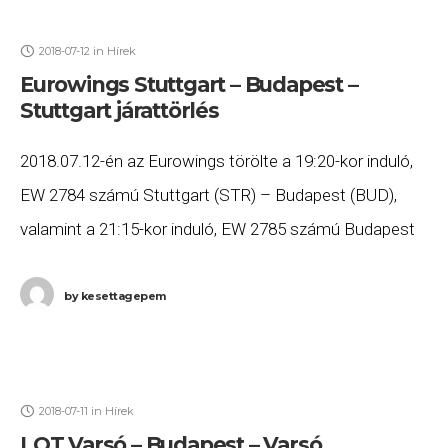
2018-07-12
in
Hírek
Eurowings Stuttgart – Budapest –
Stuttgart járattörlés
2018.07.12-én az Eurowings törölte a 19:20-kor induló,
EW 2784 számú Stuttgart (STR) – Budapest (BUD),
valamint a 21:15-kor induló, EW 2785 számú Budapest
(BUD) – Stuttgart (STR) járatait. Ha Ön
by
kesettagepem
2018-07-11
in
Hírek
LOT Varsó – Budapest – Varsó