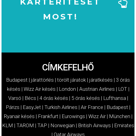
KÁRTÉRÍTÉSÉT
MOST!
MOST!
KÁRTÉRÍTÉSÉT
IGÉNYELJE
CÍMKEFELHŐ
Budapest
|
járattörlés
|
törölt járatok
|
járatkésés
|
3 órás
késés
|
Wizz Air késés
|
London
|
Austrian Airlines
|
LOT
|
Varsó
|
Bécs
|
4 órás késés
|
5 órás késés
|
Lufthansa
|
Párizs
|
EasyJet
|
Turkish Airlines
|
Air France
|
Budapest
|
Ryanair késés
|
Frankfurt
|
Eurowings
|
Wizz Air
|
München
|
KLM
|
TAROM
|
TAP
|
Norwegian
|
British Airways
|
Emirates
|
Qatar Airways