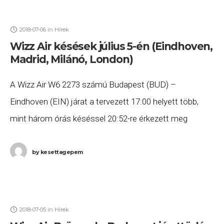
2018-07-06
in
Hírek
Wizz Air késések július 5-én (Eindhoven,
Madrid, Milánó, London)
A Wizz Air W6 2273 számú Budapest (BUD) –
Eindhoven (EIN) járat a tervezett 17:00 helyett több,
mint három órás késéssel 20:52-re érkezett meg
Eindhovenbe. A Wizz Air W6 2274 számú Eindhoven
by
kesettagepem
2018-07-05
in
Hírek