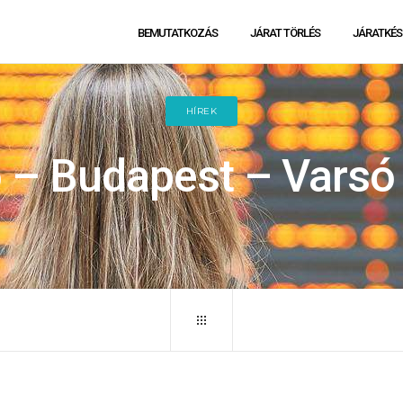
BEMUTATKOZÁS
JÁRAT TÖRLÉS
JÁRATKÉS
HÍREK
 – Budapest – Varsó j