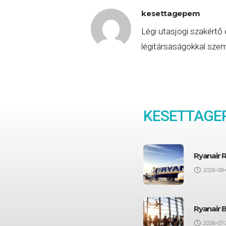
kesettagepem
Légi utasjogi szakértő 
légitársaságokkal szemb
KESETTAGE
Ryanair 
2026-08-
Ryanair 
2026-07-