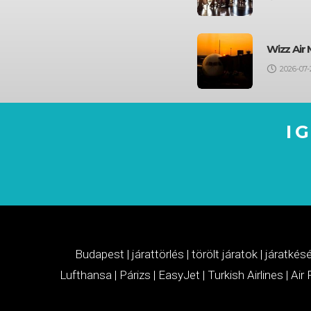
Wizz Air 
2026-07-
I
Budapest
|
járattörlés
|
törölt járatok
|
járatkés
Lufthansa
|
Párizs
|
EasyJet
|
Turkish Airlines
|
Air