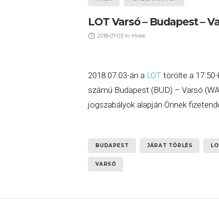
LOT Varsó – Budapest – Var
2018-07-03
in
Hírek
2018.07.03-án a
LOT
törölte a 17:50
számú Budapest (BUD) – Varsó (WAW) 
jogszabályok alapján Önnek fizetendő
BUDAPEST
JÁRAT TÖRLÉS
LO
VARSÓ