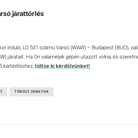
só járattörlés
-kor induló, LO 531 számú Varsó (WAW) – Budapest (BUD), vala
járatait. Ha Ön valamelyik gépen utazott volna, és szeretne
 kártérítéshez,
töltse ki kérdőívünket
!
T
TÖRÖLT JÁRATOK