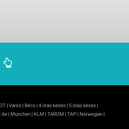
OT
|
Varsó
|
Bécs
|
4 órás késés
|
5 órás késés
|
 Air
|
München
|
KLM
|
TAROM
|
TAP
|
Norwegian
|