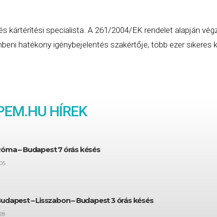
és kártérítési specialista. A 261/2004/EK rendelet alapján vég
eni hatékony igénybejelentés szakértője, több ezer sikeres ká
PEM
.HU HÍREK
Róma – Budapest 7 órás késés
05
Budapest – Lisszabon – Budapest 3 órás késés
28