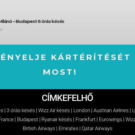
Milánó – Budapest 6 órás késés
27
GÉNYELJE KÁRTÉRÍTÉSÉT
MOST!
IGÉNYELJE KÁRTÉRÍTÉSÉT MOST!
CÍMKEFELHŐ
és
|
3 órás késés
|
Wizz Air késés
|
London
|
Austrian Airlines
|
L
 France
|
Budapest
|
Ryanair késés
|
Frankfurt
|
Eurowings
|
Wizz
British Airways
|
Emirates
|
Qatar Airways