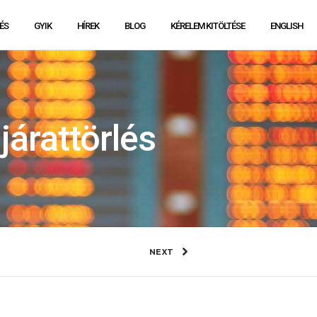
ÉS
GYIK
HÍREK
BLOG
KÉRELEM KITÖLTÉSE
ENGLISH
árattörlés
NEXT