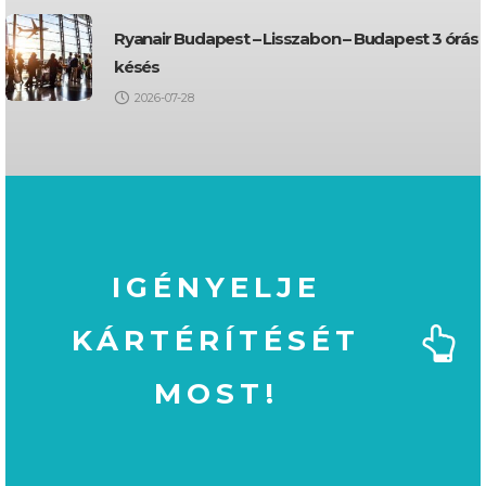
Ryanair Budapest – Lisszabon – Budapest 3 órás
késés
2026-07-28
IGÉNYELJE
KÁRTÉRÍTÉSÉT
MOST!
MOST!
KÁRTÉRÍTÉSÉT
IGÉNYELJE