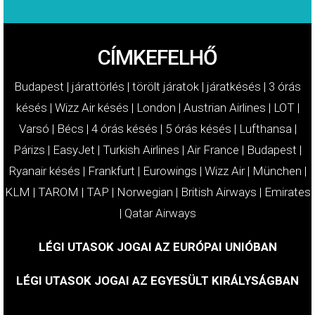
CÍMKEFELHŐ
Budapest
|
járattörlés
|
törölt járatok
|
járatkésés
|
3 órás
késés
|
Wizz Air késés
|
London
|
Austrian Airlines
|
LOT
|
Varsó
|
Bécs
|
4 órás késés
|
5 órás késés
|
Lufthansa
|
Párizs
|
EasyJet
|
Turkish Airlines
|
Air France
|
Budapest
|
Ryanair késés
|
Frankfurt
|
Eurowings
|
Wizz Air
|
München
|
KLM
|
TAROM
|
TAP
|
Norwegian
|
British Airways
|
Emirates
|
Qatar Airways
LÉGI UTASOK JOGAI AZ EURÓPAI UNIÓBAN
LÉGI UTASOK JOGAI AZ EGYESÜLT KIRÁLYSÁGBAN