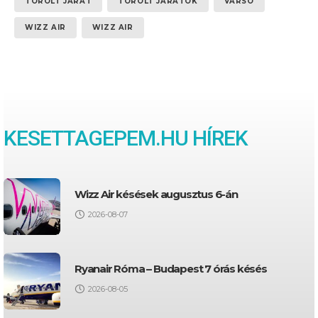
TÖRÖLT JÁRAT
TÖRÖLT JÁRATOK
VARSÓ
WIZZ AIR
WIZZ AIR
KESETTAGEPEM.HU HÍREK
Wizz Air késések augusztus 6-án
2026-08-07
Ryanair Róma – Budapest 7 órás késés
2026-08-05