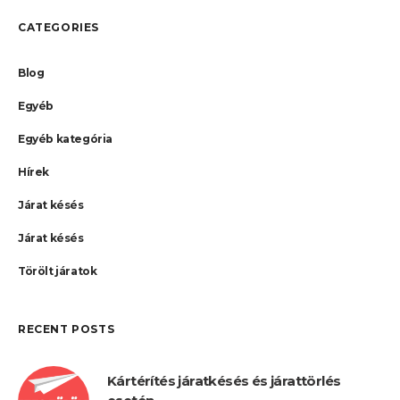
CATEGORIES
Blog
Egyéb
Egyéb kategória
Hírek
Járat késés
Járat késés
Törölt járatok
RECENT POSTS
Kártérítés járatkésés és járattörlés