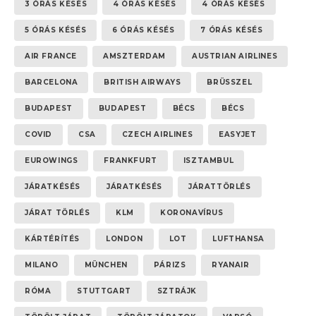
3 ÓRÁS KÉSÉS
4 ÓRÁS KÉSÉS
4 ÓRÁS KÉSÉS
5 ÓRÁS KÉSÉS
6 ÓRÁS KÉSÉS
7 ÓRÁS KÉSÉS
AIR FRANCE
AMSZTERDAM
AUSTRIAN AIRLINES
BARCELONA
BRITISH AIRWAYS
BRÜSSZEL
BUDAPEST
BUDAPEST
BÉCS
BÉCS
COVID
CSA
CZECH AIRLINES
EASYJET
EUROWINGS
FRANKFURT
ISZTAMBUL
JÁRATKÉSÉS
JÁRATKÉSÉS
JÁRATTÖRLÉS
JÁRAT TÖRLÉS
KLM
KORONAVÍRUS
KÁRTÉRÍTÉS
LONDON
LOT
LUFTHANSA
MILANO
MÜNCHEN
PÁRIZS
RYANAIR
RÓMA
STUTTGART
SZTRÁJK