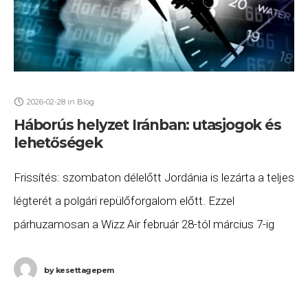
2026-02-28
in
Blog
Háborús helyzet Iránban: utasjogok és
lehetőségek
Frissítés: szombaton délelőtt Jordánia is lezárta a teljes
légterét a polgári repülőforgalom előtt. Ezzel
párhuzamosan a Wizz Air február 28-tól március 7-ig
nem indít járatokat Izraelbe, Dubajba, Abu-Dzabiba, és
Ammanba.
by
kesettagepem