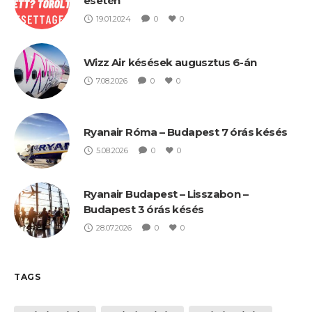
esetén
19.01.2024
0
0
Wizz Air késések augusztus 6-án
7.08.2026
0
0
Ryanair Róma – Budapest 7 órás késés
5.08.2026
0
0
Ryanair Budapest – Lisszabon –
Budapest 3 órás késés
28.07.2026
0
0
TAGS