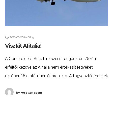
2021-08-25
in
Blog
Viszlát Alitalia!
A Corriere della Sera híre szerint augusztus 25 -én
éjféltől kezdve az Alitalia nem értékesít jegyeket
október 15-e után induló járatokra. A fogyasztói érdekek
biztosítás érdekében október 14 -ig a
by
kesettagepem