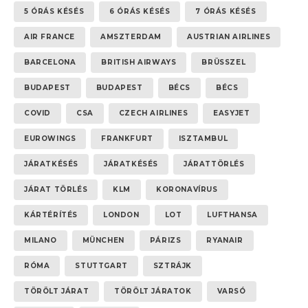
5 ÓRÁS KÉSÉS
6 ÓRÁS KÉSÉS
7 ÓRÁS KÉSÉS
AIR FRANCE
AMSZTERDAM
AUSTRIAN AIRLINES
BARCELONA
BRITISH AIRWAYS
BRÜSSZEL
BUDAPEST
BUDAPEST
BÉCS
BÉCS
COVID
CSA
CZECH AIRLINES
EASYJET
EUROWINGS
FRANKFURT
ISZTAMBUL
JÁRATKÉSÉS
JÁRATKÉSÉS
JÁRATTÖRLÉS
JÁRAT TÖRLÉS
KLM
KORONAVÍRUS
KÁRTÉRÍTÉS
LONDON
LOT
LUFTHANSA
MILANO
MÜNCHEN
PÁRIZS
RYANAIR
RÓMA
STUTTGART
SZTRÁJK
TÖRÖLT JÁRAT
TÖRÖLT JÁRATOK
VARSÓ