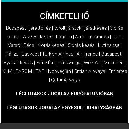
CÍMKEFELHŐ
Budapest
|
járattörlés
|
törölt járatok
|
járatkésés
|
3 órás
késés
|
Wizz Air késés
|
London
|
Austrian Airlines
|
LOT
|
Varsó
|
Bécs
|
4 órás késés
|
5 órás késés
|
Lufthansa
|
Párizs
|
EasyJet
|
Turkish Airlines
|
Air France
|
Budapest
|
Ryanair késés
|
Frankfurt
|
Eurowings
|
Wizz Air
|
München
|
KLM
|
TAROM
|
TAP
|
Norwegian
|
British Airways
|
Emirates
|
Qatar Airways
LÉGI UTASOK JOGAI AZ EURÓPAI UNIÓBAN
LÉGI UTASOK JOGAI AZ EGYESÜLT KIRÁLYSÁGBAN