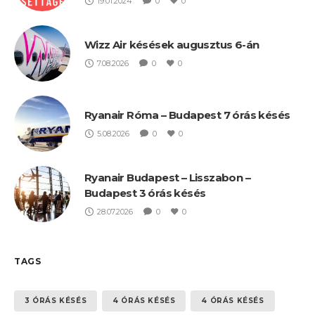
19.01.2024
0
0
Wizz Air késések augusztus 6-án
7.08.2026
0
0
Ryanair Róma – Budapest 7 órás késés
5.08.2026
0
0
Ryanair Budapest – Lisszabon –
Budapest 3 órás késés
28.07.2026
0
0
TAGS
3 ÓRÁS KÉSÉS
4 ÓRÁS KÉSÉS
4 ÓRÁS KÉSÉS