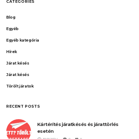
CATEGORIES
Blog
Egyéb
Egyéb kategória
Hírek
Járat késés
Járat késés
Törölt járatok
RECENT POSTS
Kártérítés járatkésés és járattörlés
esetén