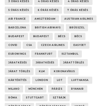
3 ÓRÁS KÉSÉS
4 ÓRÁS KÉSÉS
4 ÓRÁS KÉSÉS
5 ÓRÁS KÉSÉS
6 ÓRÁS KÉSÉS
7 ÓRÁS KÉSÉS
AIR FRANCE
AMSZTERDAM
AUSTRIAN AIRLINES
BARCELONA
BRITISH AIRWAYS
BRÜSSZEL
BUDAPEST
BUDAPEST
BÉCS
BÉCS
COVID
CSA
CZECH AIRLINES
EASYJET
EUROWINGS
FRANKFURT
ISZTAMBUL
JÁRATKÉSÉS
JÁRATKÉSÉS
JÁRATTÖRLÉS
JÁRAT TÖRLÉS
KLM
KORONAVÍRUS
KÁRTÉRÍTÉS
LONDON
LOT
LUFTHANSA
MILANO
MÜNCHEN
PÁRIZS
RYANAIR
RÓMA
STUTTGART
SZTRÁJK