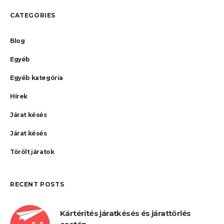
CATEGORIES
Blog
Egyéb
Egyéb kategória
Hírek
Járat késés
Járat késés
Törölt járatok
RECENT POSTS
Kártérítés járatkésés és járattörlés