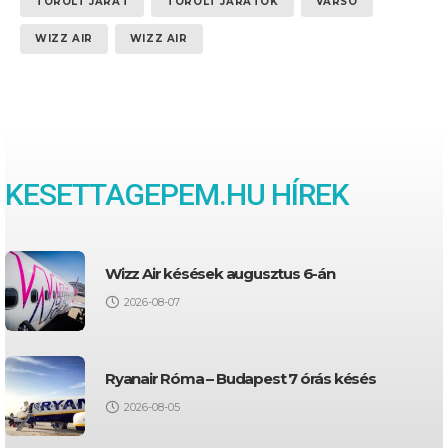
TÖRÖLT JÁRAT
TÖRÖLT JÁRATOK
VARSÓ
WIZZ AIR
WIZZ AIR
KESETTAGEPEM.HU HÍREK
Wizz Air késések augusztus 6-án
2026-08-07
Ryanair Róma – Budapest 7 órás késés
2026-08-05