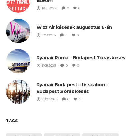
esetén
19.01.2024
0
0
Wizz Air késések augusztus 6-án
7.08.2026
0
0
Ryanair Róma – Budapest 7 órás késés
5.08.2026
0
0
Ryanair Budapest – Lisszabon –
Budapest 3 órás késés
28.07.2026
0
0
TAGS