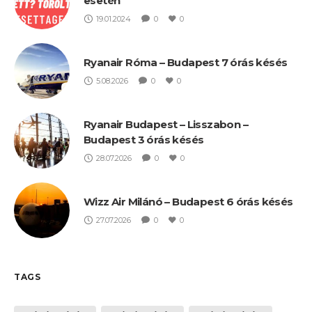
esetén
19.01.2024
0
0
Ryanair Róma – Budapest 7 órás késés
5.08.2026
0
0
Ryanair Budapest – Lisszabon –
Budapest 3 órás késés
28.07.2026
0
0
Wizz Air Milánó – Budapest 6 órás késés
27.07.2026
0
0
TAGS