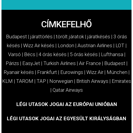
CÍMKEFELHŐ
Budapest
|
járattörlés
|
törölt járatok
|
járatkésés
|
3 órás
késés
|
Wizz Air késés
|
London
|
Austrian Airlines
|
LOT
|
Varsó
|
Bécs
|
4 órás késés
|
5 órás késés
|
Lufthansa
|
Párizs
|
EasyJet
|
Turkish Airlines
|
Air France
|
Budapest
|
Ryanair késés
|
Frankfurt
|
Eurowings
|
Wizz Air
|
München
|
KLM
|
TAROM
|
TAP
|
Norwegian
|
British Airways
|
Emirates
|
Qatar Airways
LÉGI UTASOK JOGAI AZ EURÓPAI UNIÓBAN
LÉGI UTASOK JOGAI AZ EGYESÜLT KIRÁLYSÁGBAN