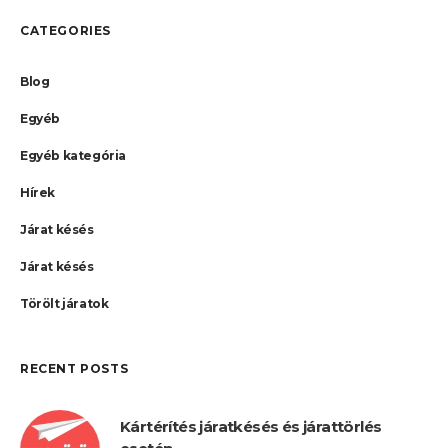
CATEGORIES
Blog
Egyéb
Egyéb kategória
Hírek
Járat késés
Járat késés
Törölt járatok
RECENT POSTS
Kártérítés járatkésés és járattörlés