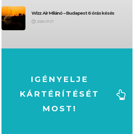
Wizz Air Milánó – Budapest 6 órás késés
2026-07-27
IGÉNYELJE
KÁRTÉRÍTÉSÉT
MOST!
MOST!
KÁRTÉRÍTÉSÉT
IGÉNYELJE