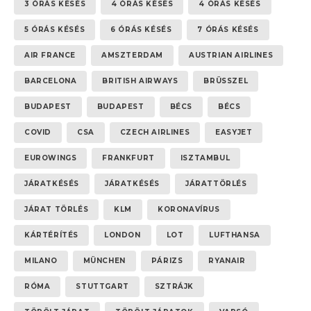
3 ÓRÁS KÉSÉS
4 ÓRÁS KÉSÉS
4 ÓRÁS KÉSÉS
5 ÓRÁS KÉSÉS
6 ÓRÁS KÉSÉS
7 ÓRÁS KÉSÉS
AIR FRANCE
AMSZTERDAM
AUSTRIAN AIRLINES
BARCELONA
BRITISH AIRWAYS
BRÜSSZEL
BUDAPEST
BUDAPEST
BÉCS
BÉCS
COVID
CSA
CZECH AIRLINES
EASYJET
EUROWINGS
FRANKFURT
ISZTAMBUL
JÁRATKÉSÉS
JÁRATKÉSÉS
JÁRATTÖRLÉS
JÁRAT TÖRLÉS
KLM
KORONAVÍRUS
KÁRTÉRÍTÉS
LONDON
LOT
LUFTHANSA
MILANO
MÜNCHEN
PÁRIZS
RYANAIR
RÓMA
STUTTGART
SZTRÁJK