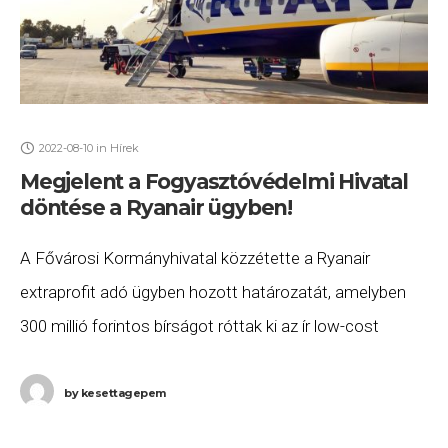
2022-08-10
in
Hírek
Megjelent a Fogyasztóvédelmi Hivatal
döntése a Ryanair ügyben!
A Fővárosi Kormányhivatal közzétette a Ryanair
extraprofit adó ügyben hozott határozatát, amelyben
300 millió forintos bírságot róttak ki az ír low-cost
légitársaságra. A határozat szerint a légitársaság
megtévesztette a
by
kesettagepem