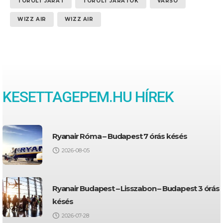
TÖRÖLT JÁRAT
TÖRÖLT JÁRATOK
VARSÓ
WIZZ AIR
WIZZ AIR
KESETTAGEPEM.HU HÍREK
Ryanair Róma – Budapest 7 órás késés
2026-08-05
Ryanair Budapest – Lisszabon – Budapest 3 órás
késés
2026-07-28