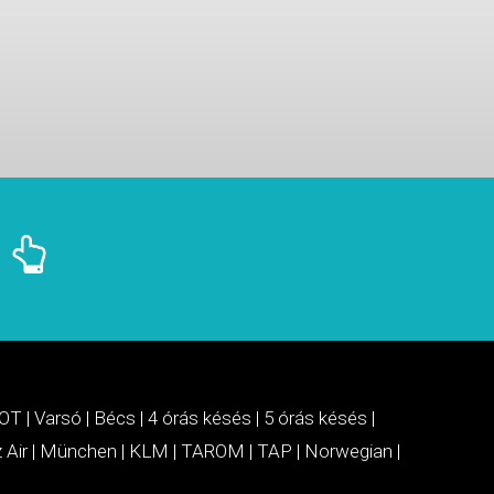
OT
|
Varsó
|
Bécs
|
4 órás késés
|
5 órás késés
|
 Air
|
München
|
KLM
|
TAROM
|
TAP
|
Norwegian
|