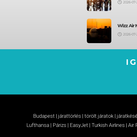
2026-07-
Wizz Air 
2026-07-
I
Budapest
|
járattörlés
|
törölt járatok
|
járatkés
Lufthansa
|
Párizs
|
EasyJet
|
Turkish Airlines
|
Air