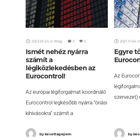
2023-01-24
in
Blog
0
0
2021-11-04
i
Ismét nehéz nyárra
Egyre t
számít a
Eurocont
légiközlekedésben az
Eurocontrol!
Az Eurocont
légiforgalm
Az európai légiforgalmat koordináló
szervezet) 
Eurocontrol legkésőbb nyárra “óriási
COVID-dok
kihívásokra” számít a
jelentős k
légiközlekedésben. A léginavigációs
utasoknak:
szolgáltató előrejelzései szerint a
by
kesettagepem
by
kes
járatonként