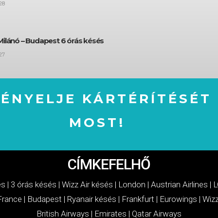
28
Milánó – Budapest 6 órás késés
27
GÉNYELJE KÁRTÉRÍTÉSÉT
MOST!
IGÉNYELJE KÁRTÉRÍTÉSÉT MOST!
CÍMKEFELHŐ
és
|
3 órás késés
|
Wizz Air késés
|
London
|
Austrian Airlines
|
L
 France
|
Budapest
|
Ryanair késés
|
Frankfurt
|
Eurowings
|
Wizz
British Airways
|
Emirates
|
Qatar Airways