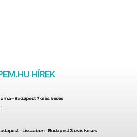
EM.HU HÍREK
Róma – Budapest 7 órás késés
05
Budapest – Lisszabon – Budapest 3 órás késés