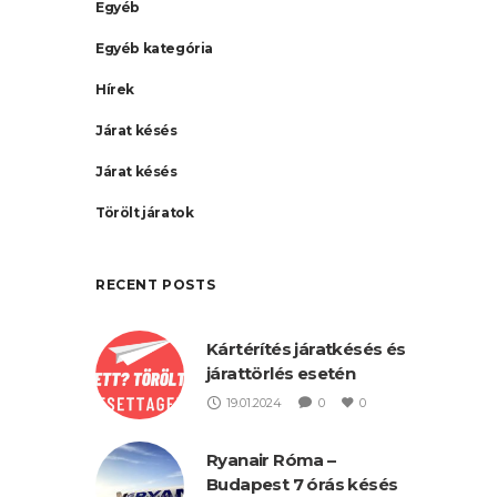
Egyéb
Egyéb kategória
Hírek
Járat késés
Járat késés
Törölt járatok
RECENT POSTS
Kártérítés járatkésés és
járattörlés esetén
19.01.2024
0
0
Ryanair Róma –
Budapest 7 órás késés