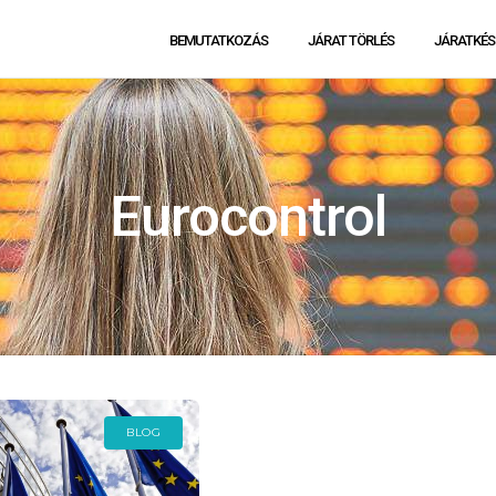
BEMUTATKOZÁS
JÁRAT TÖRLÉS
JÁRATKÉS
Eurocontrol
BLOG