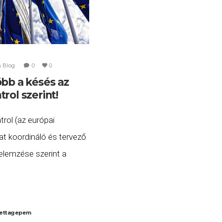
n
Blog
0
0
öbb a késés az
rol szerint!
rol (az európai
at koordináló és tervező
elemzése szerint a
umentumok ellenőrzése
ésedelmet okozott az
 2021 júliusában
ettagepem
 akár 0,7 percet is. Most