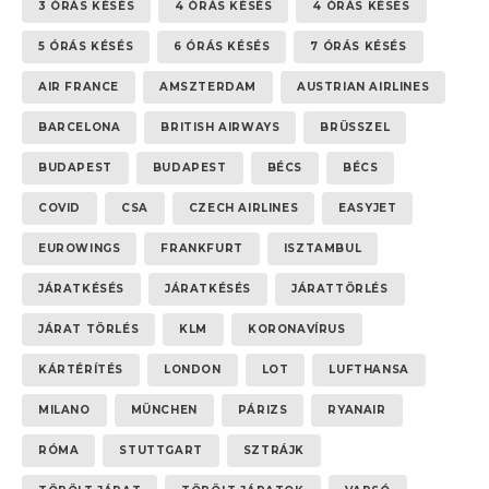
3 ÓRÁS KÉSÉS
4 ÓRÁS KÉSÉS
4 ÓRÁS KÉSÉS
5 ÓRÁS KÉSÉS
6 ÓRÁS KÉSÉS
7 ÓRÁS KÉSÉS
AIR FRANCE
AMSZTERDAM
AUSTRIAN AIRLINES
BARCELONA
BRITISH AIRWAYS
BRÜSSZEL
BUDAPEST
BUDAPEST
BÉCS
BÉCS
COVID
CSA
CZECH AIRLINES
EASYJET
EUROWINGS
FRANKFURT
ISZTAMBUL
JÁRATKÉSÉS
JÁRATKÉSÉS
JÁRATTÖRLÉS
JÁRAT TÖRLÉS
KLM
KORONAVÍRUS
KÁRTÉRÍTÉS
LONDON
LOT
LUFTHANSA
MILANO
MÜNCHEN
PÁRIZS
RYANAIR
RÓMA
STUTTGART
SZTRÁJK