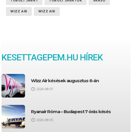
TÖRÖLT JÁRAT
TÖRÖLT JÁRATOK
VARSÓ
WIZZ AIR
WIZZ AIR
KESETTAGEPEM.HU HÍREK
Wizz Air késések augusztus 6-án
2026-08-07
Ryanair Róma – Budapest 7 órás késés
2026-08-05