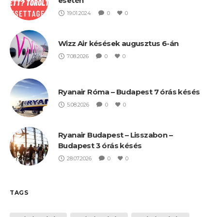
esetén
19.01.2024
0
0
Wizz Air késések augusztus 6-án
7.08.2026
0
0
Ryanair Róma – Budapest 7 órás késés
5.08.2026
0
0
Ryanair Budapest – Lisszabon –
Budapest 3 órás késés
28.07.2026
0
0
TAGS