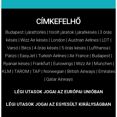
CÍMKEFELHŐ
Budapest
|
járattörlés
|
törölt járatok
|
járatkésés
|
3 órás
késés
|
Wizz Air késés
|
London
|
Austrian Airlines
|
LOT
|
Varsó
|
Bécs
|
4 órás késés
|
5 órás késés
|
Lufthansa
|
Párizs
|
EasyJet
|
Turkish Airlines
|
Air France
|
Budapest
|
Ryanair késés
|
Frankfurt
|
Eurowings
|
Wizz Air
|
München
|
KLM
|
TAROM
|
TAP
|
Norwegian
|
British Airways
|
Emirates
|
Qatar Airways
LÉGI UTASOK JOGAI AZ EURÓPAI UNIÓBAN
LÉGI UTASOK JOGAI AZ EGYESÜLT KIRÁLYSÁGBAN