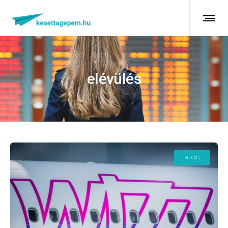
elévülés
BLOG