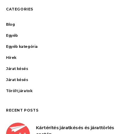
CATEGORIES
Blog
Egyéb
Egyéb kategória
Hírek
Járat késés
Járat késés
Törölt járatok
RECENT POSTS
Kártérítés járatkésés és járattörlés