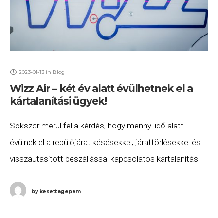
2023-01-13
in
Blog
Wizz Air – két év alatt évülhetnek el a
kártalanítási ügyek!
Sokszor merül fel a kérdés, hogy mennyi idő alatt
évülnek el a repülőjárat késésekkel, járattörlésekkel és
visszautasított beszállással kapcsolatos kártalanítási
ügyek. Nos, a válasz sokszor komplikált és nem is
egyértelmű.
by
kesettagepem