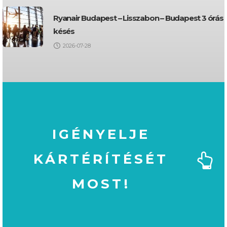
Ryanair Budapest – Lisszabon – Budapest 3 órás
késés
2026-07-28
IGÉNYELJE
KÁRTÉRÍTÉSÉT
MOST!
MOST!
KÁRTÉRÍTÉSÉT
IGÉNYELJE