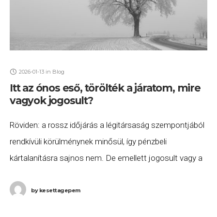
2026-01-13
in
Blog
Itt az ónos eső, törölték a járatom, mire
vagyok jogosult?
Röviden: a rossz időjárás a légitársaság szempontjából
rendkívüli körülménynek minősül, így pénzbeli
kártalanításra sajnos nem. De emellett jogosult vagy a
járatod átfoglalására, valamint szállásra és ellátásra
annak indulásáig. Ha ezeket
by
kesettagepem