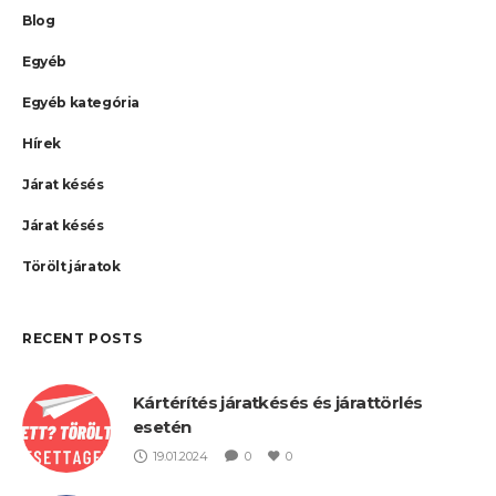
Blog
Egyéb
Egyéb kategória
Hírek
Járat késés
Járat késés
Törölt járatok
RECENT POSTS
Kártérítés járatkésés és járattörlés
esetén
19.01.2024
0
0