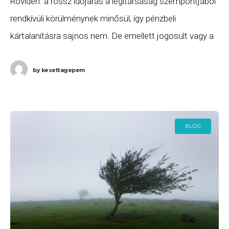
Röviden: a rossz időjárás a légitársaság szempontjából
rendkívüli körülménynek minősül, így pénzbeli
kártalanításra sajnos nem. De emellett jogosult vagy a
járatod átfoglalására, valamint szállásra és ellátásra
annak indulásáig. Ha ezeket
by
kesettagepem
BLOG