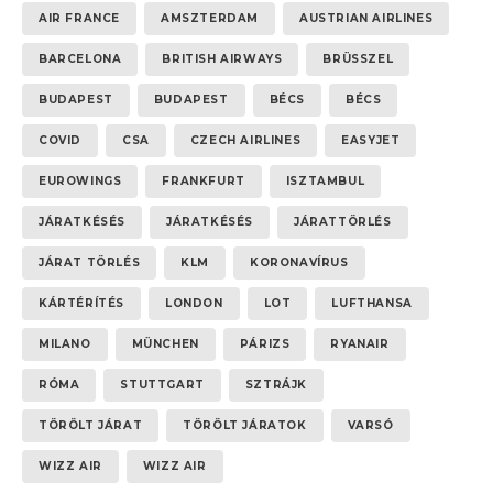
AIR FRANCE
AMSZTERDAM
AUSTRIAN AIRLINES
BARCELONA
BRITISH AIRWAYS
BRÜSSZEL
BUDAPEST
BUDAPEST
BÉCS
BÉCS
COVID
CSA
CZECH AIRLINES
EASYJET
EUROWINGS
FRANKFURT
ISZTAMBUL
JÁRATKÉSÉS
JÁRATKÉSÉS
JÁRATTÖRLÉS
JÁRAT TÖRLÉS
KLM
KORONAVÍRUS
KÁRTÉRÍTÉS
LONDON
LOT
LUFTHANSA
MILANO
MÜNCHEN
PÁRIZS
RYANAIR
RÓMA
STUTTGART
SZTRÁJK
TÖRÖLT JÁRAT
TÖRÖLT JÁRATOK
VARSÓ
WIZZ AIR
WIZZ AIR