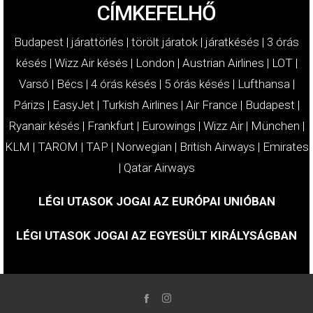
CÍMKEFELHŐ
Budapest
|
járattörlés
|
törölt járatok
|
járatkésés
|
3 órás
késés
|
Wizz Air késés
|
London
|
Austrian Airlines
|
LOT
|
Varsó
|
Bécs
|
4 órás késés
|
5 órás késés
|
Lufthansa
|
Párizs
|
EasyJet
|
Turkish Airlines
|
Air France
|
Budapest
|
Ryanair késés
|
Frankfurt
|
Eurowings
|
Wizz Air
|
München
|
KLM
|
TAROM
|
TAP
|
Norwegian
|
British Airways
|
Emirates
|
Qatar Airways
LÉGI UTASOK JOGAI AZ EURÓPAI UNIÓBAN
LÉGI UTASOK JOGAI AZ EGYESÜLT KIRÁLYSÁGBAN