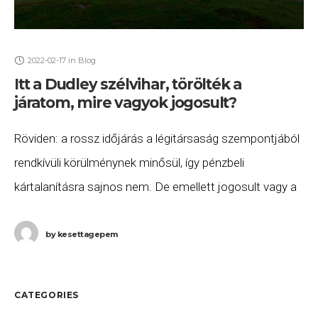
2022-02-17
in
Blog
Itt a Dudley szélvihar, törölték a
járatom, mire vagyok jogosult?
Röviden: a rossz időjárás a légitársaság szempontjából
rendkívüli körülménynek minősül, így pénzbeli
kártalanításra sajnos nem. De emellett jogosult vagy a
járatod átfoglalására, valamint szállásra és ellátásra
annak indulásáig. Ha ezeket
by
kesettagepem
CATEGORIES