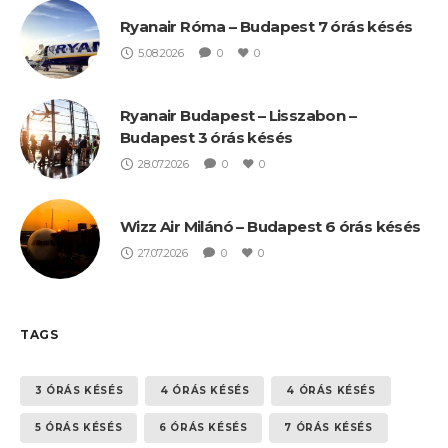
Ryanair Róma – Budapest 7 órás késés
5.08.2026
0
0
Ryanair Budapest – Lisszabon –
Budapest 3 órás késés
28.07.2026
0
0
Wizz Air Milánó – Budapest 6 órás késés
27.07.2026
0
0
TAGS
3 ÓRÁS KÉSÉS
4 ÓRÁS KÉSÉS
4 ÓRÁS KÉSÉS
5 ÓRÁS KÉSÉS
6 ÓRÁS KÉSÉS
7 ÓRÁS KÉSÉS