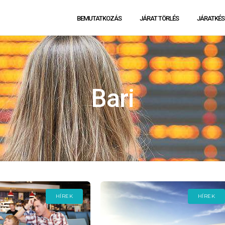
BEMUTATKOZÁS
JÁRAT TÖRLÉS
JÁRATKÉS
Bari
HÍREK
HÍREK