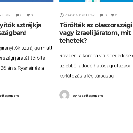
n
Hírek
0
0
2020-03-10
in
Hírek
0
0
yítók sztrájkja
Törölték az olaszországi
szágban!
vagy izraeli járatom, mit
tehetek?
iirányítók sztrájkja miatt
Röviden: a korona vírus terjedése
rszági járatát törölte
az ebből adódó hatósági utazási
s 26-án a Ryanair és a
korlátozás a légitársaság
 Az érintett járatok listája
szempontjából rendkívüli
ő: A Wizz Air W6 2361
körülménynek minősül, így
ettagepem
by
kesettagepem
kártérítésre sajnos nem vagy
jogosult. De, a légi utasok jogait
biztosító