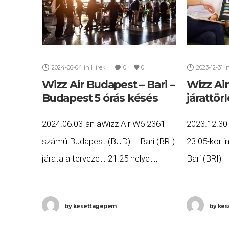
2024-06-04
in
Hírek
0
0
2023-12-31
i
Wizz Air Budapest – Bari –
Wizz Air
Budapest 5 órás késés
járattör
2024.06.03-án aWizz Air W6 2361
2023.12.30-
számú Budapest (BUD) – Bari (BRI)
23:05-kor 
járata a tervezett 21:25 helyett,
Bari (BRI) 
közel öt órás késéssel, 2:19-re (+1
Ha Ön a gé
nap) érkezett meg Bariba, majd a
szeretne mi
by
kesettagepem
by
kes
W6 2362
járattörlés