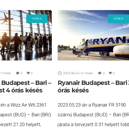
HÍREK
HÍREK
in
Hírek
0
0
2023-06-24
in
Hírek
0
0
 Budapest – Bari –
Ryanair Budapest – Bari 
t 4 órás késés
órás késés
-én a Wizz Air W6 2361
2023.05.23-án a Ryanair FR 5190
pest (BUD) – Bari (BRI)
számú Budapest (BUD) – Bari (BR
vezett 21:20 helyett,
járata a tervezett 0:31 helyett töb