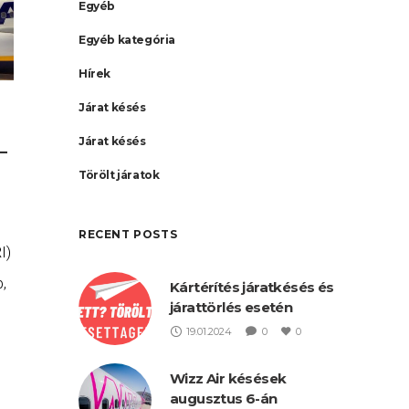
Egyéb
Egyéb kategória
Hírek
Járat késés
Járat késés
–
Törölt járatok
RECENT POSTS
I)
b,
Kártérítés járatkésés és
járattörlés esetén
re
19.01.2024
0
0
Wizz Air késések
augusztus 6-án