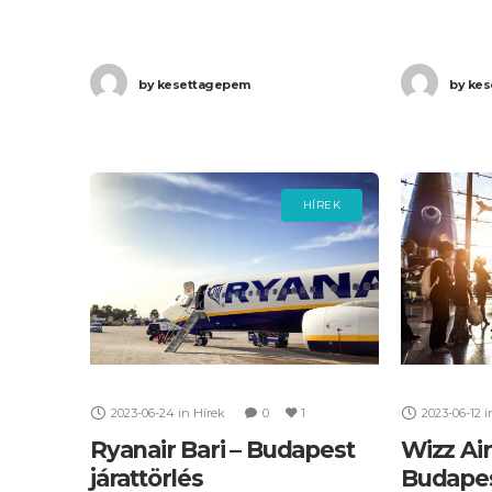
több, mint három órás késéssel,
több, mint
2:11-kor (+1 nap) érkezett meg
1:25-re (+1
by
kesettagepem
by
kes
Budapestre. Ha Ön
Bariba, maj
HÍREK
2023-06-24
in
Hírek
0
1
2023-06-12
i
Ryanair Bari – Budapest
Wizz Air
járattörlés
Budapes