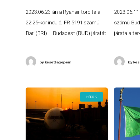
2023.06.23-án a Ryanair törölte a
2023.06.11
22:25-kor induló, FR 5191 számú
számú Buda
Bari (BRI) – Budapest (BUD) járatát.
járata a ter
Ha Ön a gépen utazott volna, és
több, mint
szeretne minél előbb hozzájutni a
0:08-ra (+1
by
kesettagepem
by
kes
járattörlés miatt
Bariba, maj
HÍREK