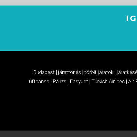
I
Budapest
|
járattörlés
|
törölt járatok
|
járatkés
Lufthansa
|
Párizs
|
EasyJet
|
Turkish Airlines
|
Air