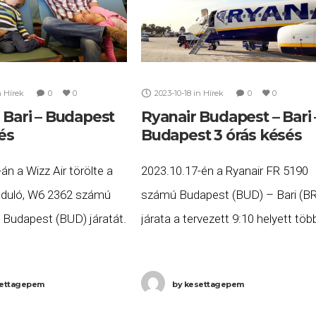
n
Hírek
0
0
2023-10-18
in
Hírek
0
0
 Bari – Budapest
Ryanair Budapest – Bari 
lés
Budapest 3 órás késés
án a Wizz Air törölte a
2023.10.17-én a Ryanair FR 5190
induló, W6 2362 számú
számú Budapest (BUD) – Bari (BR
– Budapest (BUD) járatát.
járata a tervezett 9:10 helyett töb
pen utazott volna, és
mint három órás késéssel, 12:42-
nél előbb hozzájutni a
érkezett meg Bariba, majd az FR
ettagepem
by
kesettagepem
5191 számú