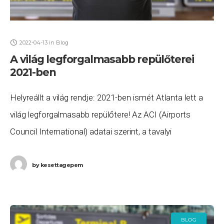
2022-04-13
in
Blog
A világ legforgalmasabb repülőterei
2021-ben
Helyreállt a világ rendje: 2021-ben ismét Atlanta lett a
világ legforgalmasabb repülőtere! Az ACI (Airports
Council International) adatai szerint, a tavalyi
trónfosztás után, visszatért az „örökös első” Atlanta
(ATL) és
by
kesettagepem
BLOG