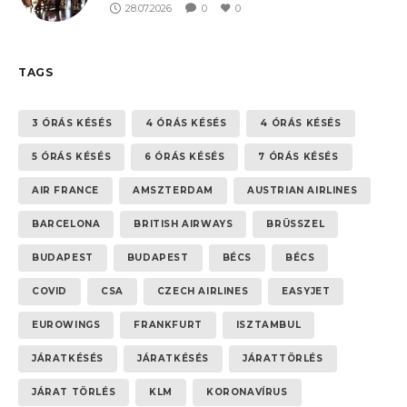
28.07.2026
0
0
TAGS
3 ÓRÁS KÉSÉS
4 ÓRÁS KÉSÉS
4 ÓRÁS KÉSÉS
5 ÓRÁS KÉSÉS
6 ÓRÁS KÉSÉS
7 ÓRÁS KÉSÉS
AIR FRANCE
AMSZTERDAM
AUSTRIAN AIRLINES
BARCELONA
BRITISH AIRWAYS
BRÜSSZEL
BUDAPEST
BUDAPEST
BÉCS
BÉCS
COVID
CSA
CZECH AIRLINES
EASYJET
EUROWINGS
FRANKFURT
ISZTAMBUL
JÁRATKÉSÉS
JÁRATKÉSÉS
JÁRATTÖRLÉS
JÁRAT TÖRLÉS
KLM
KORONAVÍRUS