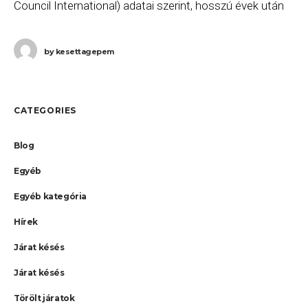
Council International) adatai szerint, hosszú évek után
változás történt a világ legforgalmasabb repülőtereinek
listáján: az „örökös
by
kesettagepem
CATEGORIES
Blog
Egyéb
Egyéb kategória
Hírek
Járat késés
Járat késés
Törölt járatok