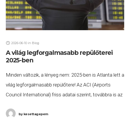
2026-06-10
in
Blog
A világ legforgalmasabb repülőterei
2025-ben
Minden változik, a lényeg nem: 2025-ben is Atlanta lett a
világ legforgalmasabb repülőtere! Az ACI (Airports
Council International) friss adatai szerint, továbbra is az
„örökös első” Atlanta (ATL) a világ
by
kesettagepem