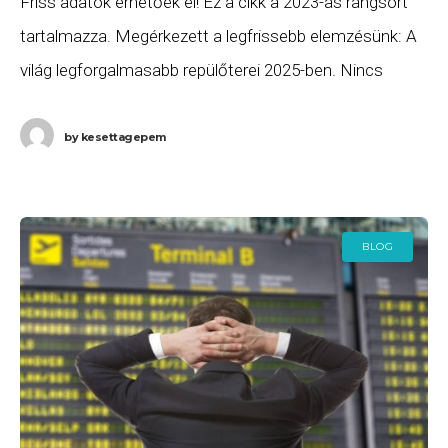
Friss adatok érhetőek el! Ez a cikk a 2023-as rangsort
tartalmazza. Megérkezett a legfrissebb elemzésünk: A
világ legforgalmasabb repülőterei 2025-ben. Nincs
meglepetés: 2023-ban ismét Atlanta lett a világ
legforgalmasabb repülőtere!
by
kesettagepem
BLOG