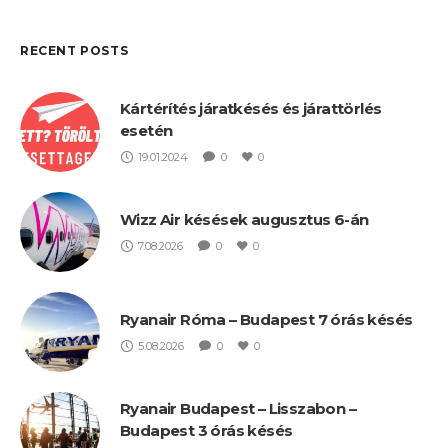
RECENT POSTS
Kártérítés járatkésés és járattörlés
esetén
19.01.2024
0
0
Wizz Air késések augusztus 6-án
7.08.2026
0
0
Ryanair Róma – Budapest 7 órás késés
5.08.2026
0
0
Ryanair Budapest – Lisszabon –
Budapest 3 órás késés