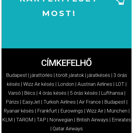
MOST!
MOST!
KÁRTÉRÍTÉSÉT
IGÉNYELJE
CÍMKEFELHŐ
Budapest
|
járattörlés
|
törölt járatok
|
járatkésés
|
3 órás
késés
|
Wizz Air késés
|
London
|
Austrian Airlines
|
LOT
|
Varsó
|
Bécs
|
4 órás késés
|
5 órás késés
|
Lufthansa
|
Párizs
|
EasyJet
|
Turkish Airlines
|
Air France
|
Budapest
|
Ryanair késés
|
Frankfurt
|
Eurowings
|
Wizz Air
|
München
|
KLM
|
TAROM
|
TAP
|
Norwegian
|
British Airways
|
Emirates
|
Qatar Airways