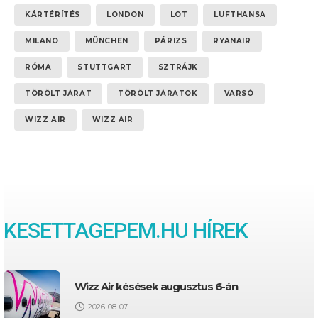
KÁRTÉRÍTÉS
LONDON
LOT
LUFTHANSA
MILANO
MÜNCHEN
PÁRIZS
RYANAIR
RÓMA
STUTTGART
SZTRÁJK
TÖRÖLT JÁRAT
TÖRÖLT JÁRATOK
VARSÓ
WIZZ AIR
WIZZ AIR
KESETTAGEPEM.HU HÍREK
Wizz Air késések augusztus 6-án
2026-08-07