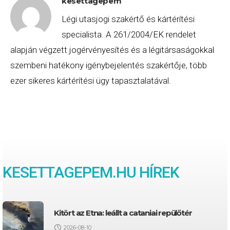
kesettagepem
Légi utasjogi szakértő és kártérítési
specialista. A 261/2004/EK rendelet
alapján végzett jogérvényesítés és a légitársaságokkal
szembeni hatékony igénybejelentés szakértője, több
ezer sikeres kártérítési ügy tapasztalatával.
KESETTAGEPEM.HU HÍREK
Kitört az Etna: leállt a cataniai repülőtér
2026-08-10