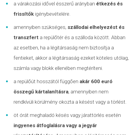
a várakozási idővel ésszerű arányban
étkezés és
frissítők
igénybevételére.
amennyiben szükséges,
szállodai elhelyezést és
transzfert
a repülőtér és a szálloda között. Abban
az esetben, ha a légitársaság nem biztosítja a
fentieket, akkor a légitársaság ezeket köteles utólag,
számla vagy blokk ellenében megtéríteni.
a repülőút hosszától függően
akár 600 euró
összegű kártalanításra
, amennyiben nem
rendkívüli körülmény
okozta a késést vagy a törlést.
öt órát meghaladó késés vagy járattörlés esetén
ingyenes átfoglalásra vagy a jegyár