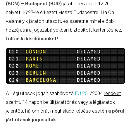
(BCN) – Budapest (BUD)
járat a tervezett 12:20
helyett 16:27-re érkezett vissza Budapestre. Ha Ön
valamelyik járaton utazott, és szeretne minél előbb
hozzájutni a jogszabályokban biztosított kártérítéshez,
töltse ki kérdőívünket!
A Légi utasok jogait szabályozó
EU 261
/2004
rendelet
szerint, 14 napon belüli járattörlés vagy a légijáratok
jelentős, három órát meghaladó késése esetén
a pórul
járt utasok jogosultak
: