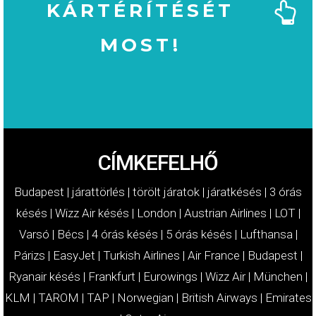
KÁRTÉRÍTÉSÉT
MOST!
MOST!
KÁRTÉRÍTÉSÉT
IGÉNYELJE
CÍMKEFELHŐ
Budapest
|
járattörlés
|
törölt járatok
|
járatkésés
|
3 órás
késés
|
Wizz Air késés
|
London
|
Austrian Airlines
|
LOT
|
Varsó
|
Bécs
|
4 órás késés
|
5 órás késés
|
Lufthansa
|
Párizs
|
EasyJet
|
Turkish Airlines
|
Air France
|
Budapest
|
Ryanair késés
|
Frankfurt
|
Eurowings
|
Wizz Air
|
München
|
KLM
|
TAROM
|
TAP
|
Norwegian
|
British Airways
|
Emirates