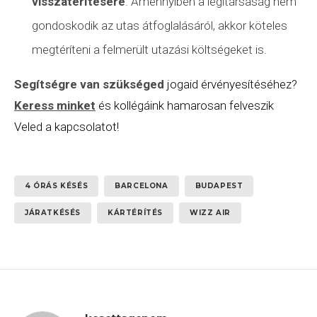
visszatérítésére
. Amennyiben a légitársaság nem
gondoskodik az utas átfoglalásáról, akkor köteles
megtéríteni a felmerült utazási költségeket is.
Segítségre van szükséged
jogaid érvényesítéséhez?
Keress minket
és kollégáink hamarosan felveszik
Veled a kapcsolatot!
4 ÓRÁS KÉSÉS
BARCELONA
BUDAPEST
JÁRATKÉSÉS
KÁRTÉRÍTÉS
WIZZ AIR