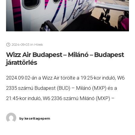
2024-09-03
in
Hírek
Wizz Air Budapest – Milánó – Budapest
járattörlés
2024.09.02-án a Wizz Air törölte a 19:25-kor induló, W6
2335 számú Budapest (BUD) – Milánó (MXP) és a
21:45-kor induló, W6 2336 számú Milánó (MXP) –
Budapest (BUD) járatát. Ha
by
kesettagepem