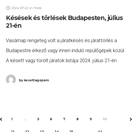
2024-07-22
in
Hírek
Késések és törlések Budapesten, július
21-én
Vasárnap rengeteg volt a járatkésés és járattörlés a
Budapestre érkező vagy innen induló repülőgépek közül.
A késett vagy törölt járatok listája 2024. július 21-én
(vasárnap) a következő. Az Easyjet U2
by
kesettagepem
1
…
5
6
7
8
9
10
PREV
11
12
13
14
15
…
41