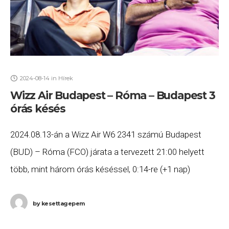
2024-08-14
in
Hírek
Wizz Air Budapest – Róma – Budapest 3
órás késés
2024.08.13-án a Wizz Air W6 2341 számú Budapest
(BUD) – Róma (FCO) járata a tervezett 21:00 helyett
több, mint három órás késéssel, 0:14-re (+1 nap)
érkezett meg Rómába, majd a
by
kesettagepem