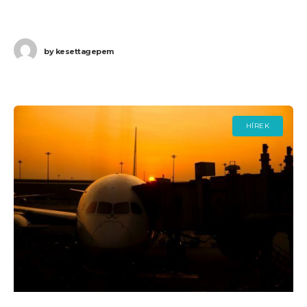
járatkésés miatt a
by
kesettagepem
HÍREK