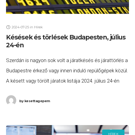
2024-07-25
in
Hírek
Késések és törlések Budapesten, július
24-én
Szerdán is nagyon sok volt a járatkésés és járattörlés a
Budapestre érkező vagy innen induló repülőgépek közül.
A késett vagy törölt járatok listája 2024. július 24-én
(szerda) a következő. A Eurowings
by
kesettagepem
HÍREK