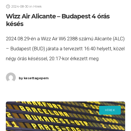
2024-08-30
in
Hírek
Wizz Air Alicante – Budapest 4 órás
késés
2024.08.29-én a Wizz Air W6 2388 számú Alicante (ALC)
– Budapest (BUD) járata a tervezett 16:40 helyett, közel
négy órás késéssel, 20:17-kor érkezett meg
Budapestre. Ha Ön a gépen utazott,
by
kesettagepem
HÍREK