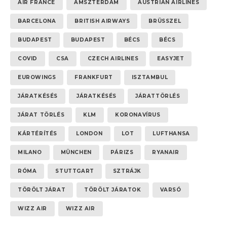
AIR FRANCE
AMSZTERDAM
AUSTRIAN AIRLINES
BARCELONA
BRITISH AIRWAYS
BRÜSSZEL
BUDAPEST
BUDAPEST
BÉCS
BÉCS
COVID
CSA
CZECH AIRLINES
EASYJET
EUROWINGS
FRANKFURT
ISZTAMBUL
JÁRATKÉSÉS
JÁRATKÉSÉS
JÁRATTÖRLÉS
JÁRAT TÖRLÉS
KLM
KORONAVÍRUS
KÁRTÉRÍTÉS
LONDON
LOT
LUFTHANSA
MILANO
MÜNCHEN
PÁRIZS
RYANAIR
RÓMA
STUTTGART
SZTRÁJK
TÖRÖLT JÁRAT
TÖRÖLT JÁRATOK
VARSÓ
WIZZ AIR
WIZZ AIR