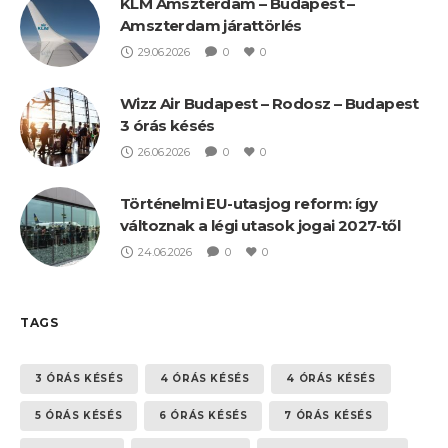
KLM Amszterdam – Budapest –
Amszterdam járattörlés
29.06.2026
0
0
Wizz Air Budapest – Rodosz – Budapest
3 órás késés
26.06.2026
0
0
Történelmi EU-utasjog reform: így
változnak a légi utasok jogai 2027-től
24.06.2026
0
0
TAGS
3 ÓRÁS KÉSÉS
4 ÓRÁS KÉSÉS
4 ÓRÁS KÉSÉS
5 ÓRÁS KÉSÉS
6 ÓRÁS KÉSÉS
7 ÓRÁS KÉSÉS