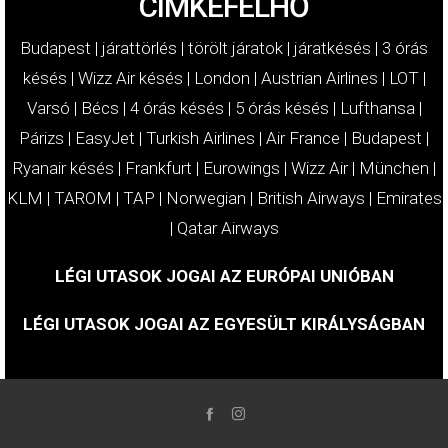
CÍMKEFELHŐ
Budapest
|
járattörlés
|
törölt járatok
|
járatkésés
|
3 órás
késés
|
Wizz Air késés
|
London
|
Austrian Airlines
|
LOT
|
Varsó
|
Bécs
|
4 órás késés
|
5 órás késés
|
Lufthansa
|
Párizs
|
EasyJet
|
Turkish Airlines
|
Air France
|
Budapest
|
Ryanair késés
|
Frankfurt
|
Eurowings
|
Wizz Air
|
München
|
KLM
|
TAROM
|
TAP
|
Norwegian
|
British Airways
|
Emirates
|
Qatar Airways
LÉGI UTASOK JOGAI AZ EURÓPAI UNIÓBAN
LÉGI UTASOK JOGAI AZ EGYESÜLT KIRÁLYSÁGBAN