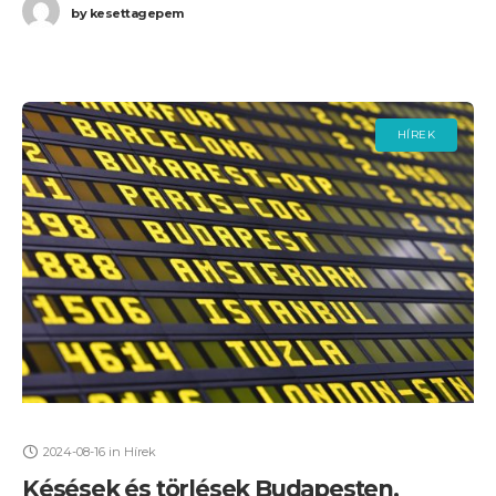
by
kesettagepem
HÍREK
2024-08-16
in
Hírek
Késések és törlések Budapesten,