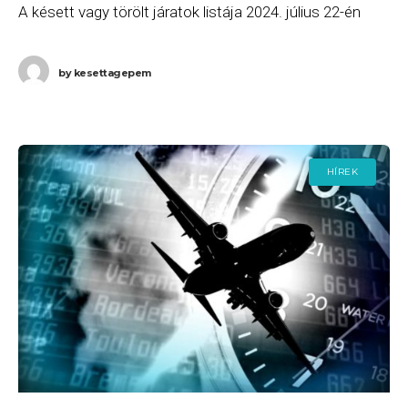
A késett vagy törölt járatok listája 2024. július 22-én
(hétfő) a következő. A Ryanair
by
kesettagepem
HÍREK