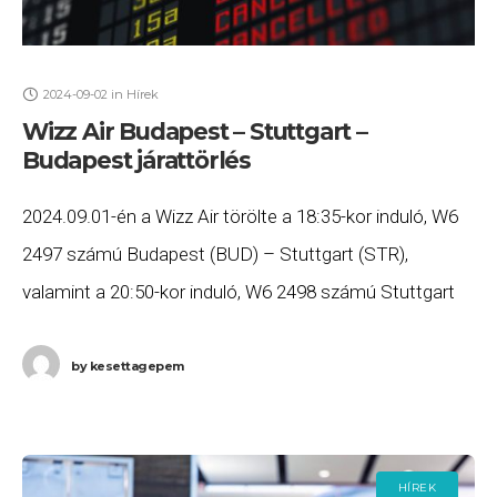
2024-09-02
in
Hírek
Wizz Air Budapest – Stuttgart –
Budapest járattörlés
2024.09.01-én a Wizz Air törölte a 18:35-kor induló, W6
2497 számú Budapest (BUD) – Stuttgart (STR),
valamint a 20:50-kor induló, W6 2498 számú Stuttgart
(STR) – Budapest (BUD) járatait. Ha
by
kesettagepem
HÍREK