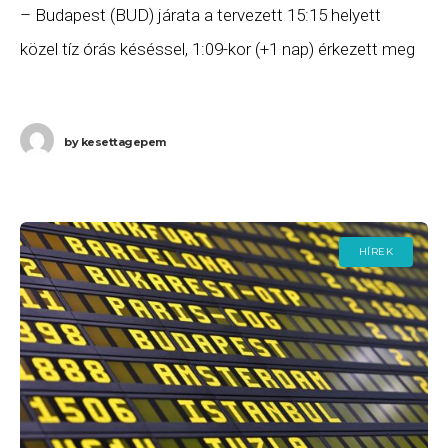
– Budapest (BUD) járata a tervezett 15:15 helyett
közel tíz órás késéssel, 1:09-kor (+1 nap) érkezett meg
Budapestre. Ha Ön a gépen
by
kesettagepem
HÍREK