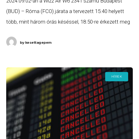
2024.09.02-án a Wizz Air W6 2341 számú Budapest
(BUD) – Róma (FCO) járata a tervezett 15:40 helyett
több, mint három órás késéssel, 18:50-re érkezett meg
Rómába, majd a W6 2342
by
kesettagepem
HÍREK