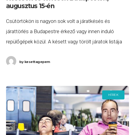
augusztus 15-én
Csütörtökön is nagyon sok volt a járatkésés és
járattörlés a Budapestre érkező vagy innen induló
repülőgépek közül. A késett vagy törölt járatok listája
2024. augusztus 15-én (csütörtök) a következő.
A British
by
kesettagepem
HÍREK