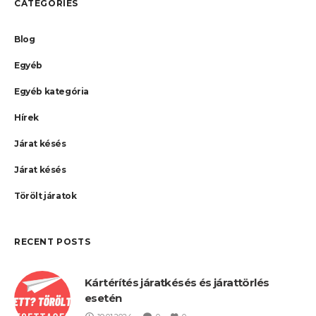
CATEGORIES
Blog
Egyéb
Egyéb kategória
Hírek
Járat késés
Járat késés
Törölt járatok
RECENT POSTS
Kártérítés járatkésés és járattörlés
esetén