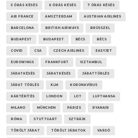
5 ÓRÁS KÉSÉS
6 ÓRÁS KÉSÉS
7 ÓRÁS KÉSÉS
AIR FRANCE
AMSZTERDAM
AUSTRIAN AIRLINES
BARCELONA
BRITISH AIRWAYS
BRÜSSZEL
BUDAPEST
BUDAPEST
BÉCS
BÉCS
COVID
CSA
CZECH AIRLINES
EASYJET
EUROWINGS
FRANKFURT
ISZTAMBUL
JÁRATKÉSÉS
JÁRATKÉSÉS
JÁRATTÖRLÉS
JÁRAT TÖRLÉS
KLM
KORONAVÍRUS
KÁRTÉRÍTÉS
LONDON
LOT
LUFTHANSA
MILANO
MÜNCHEN
PÁRIZS
RYANAIR
RÓMA
STUTTGART
SZTRÁJK
TÖRÖLT JÁRAT
TÖRÖLT JÁRATOK
VARSÓ