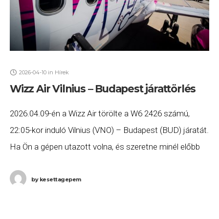
2026-04-10
in
Hírek
Wizz Air Vilnius – Budapest járattörlés
2026.04.09-én a Wizz Air törölte a W6 2426 számú,
22:05-kor induló Vilnius (VNO) – Budapest (BUD) járatát.
Ha Ön a gépen utazott volna, és szeretne minél előbb
hozzájutni a jogszabályok alapján
by
kesettagepem