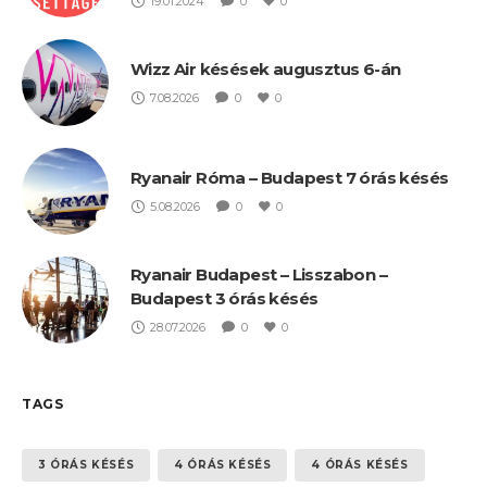
19.01.2024
0
0
Wizz Air késések augusztus 6-án
7.08.2026
0
0
Ryanair Róma – Budapest 7 órás késés
5.08.2026
0
0
Ryanair Budapest – Lisszabon –
Budapest 3 órás késés
28.07.2026
0
0
TAGS
3 ÓRÁS KÉSÉS
4 ÓRÁS KÉSÉS
4 ÓRÁS KÉSÉS