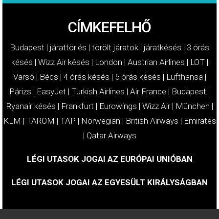
CÍMKEFELHŐ
Budapest
|
járattörlés
|
törölt járatok
|
járatkésés
|
3 órás
késés
|
Wizz Air késés
|
London
|
Austrian Airlines
|
LOT
|
Varsó
|
Bécs
|
4 órás késés
|
5 órás késés
|
Lufthansa
|
Párizs
|
EasyJet
|
Turkish Airlines
|
Air France
|
Budapest
|
Ryanair késés
|
Frankfurt
|
Eurowings
|
Wizz Air
|
München
|
KLM
|
TAROM
|
TAP
|
Norwegian
|
British Airways
|
Emirates
|
Qatar Airways
LÉGI UTASOK JOGAI AZ EURÓPAI UNIÓBAN
LÉGI UTASOK JOGAI AZ EGYESÜLT KIRÁLYSÁGBAN