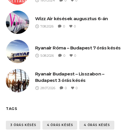
19.01.2024
0
0
Wizz Air késések augusztus 6-án
7.08.2026
0
0
Ryanair Róma – Budapest 7 órás késés
5.08.2026
0
0
Ryanair Budapest – Lisszabon –
Budapest 3 órás késés
28.07.2026
0
0
TAGS
3 ÓRÁS KÉSÉS
4 ÓRÁS KÉSÉS
4 ÓRÁS KÉSÉS