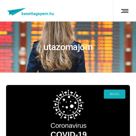
utazomajom
BLOG