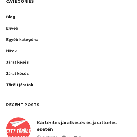
CATEGORIES
Blog
Egyéb
Egyéb kategória
Hírek
Járat késés
Járat késés
Törölt járatok
RECENT POSTS
Kártérítés járatkésés és járattörlés
esetén