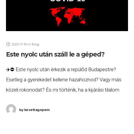
2020-11-19
in
Blog
Este nyolc után száll le a géped?
✈️⛔ Este nyolc után érkezik a repülőd Budapestre?
Esetleg a gyerekedet kellene hazahoznod? Vagy más
közeli rokonodat? És mi történik, ha a kijárási tilalom
alatt megállít a rendőr a Budapest Airportról hazafelé
by
kesettagepem