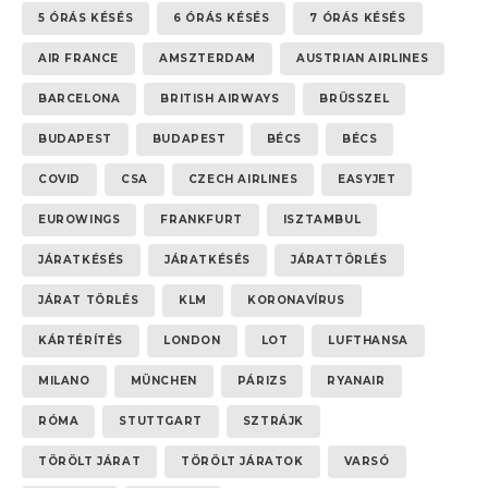
5 ÓRÁS KÉSÉS
6 ÓRÁS KÉSÉS
7 ÓRÁS KÉSÉS
AIR FRANCE
AMSZTERDAM
AUSTRIAN AIRLINES
BARCELONA
BRITISH AIRWAYS
BRÜSSZEL
BUDAPEST
BUDAPEST
BÉCS
BÉCS
COVID
CSA
CZECH AIRLINES
EASYJET
EUROWINGS
FRANKFURT
ISZTAMBUL
JÁRATKÉSÉS
JÁRATKÉSÉS
JÁRATTÖRLÉS
JÁRAT TÖRLÉS
KLM
KORONAVÍRUS
KÁRTÉRÍTÉS
LONDON
LOT
LUFTHANSA
MILANO
MÜNCHEN
PÁRIZS
RYANAIR
RÓMA
STUTTGART
SZTRÁJK
TÖRÖLT JÁRAT
TÖRÖLT JÁRATOK
VARSÓ