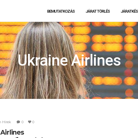
BEMUTATKOZÁS
JÁRAT TÖRLÉS
JÁRATKÉS
Ukraine Airlines
n
Hírek
0
0
Airlines