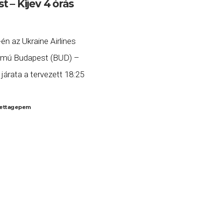
 – Kijev 4 órás
én az Ukraine Airlines
ámú Budapest (BUD) –
 járata a tervezett 18:25
y órás késéssel, 22:15-re
eg Kijevbe. Ha Ön a
ettagepem
tt, és