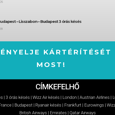
05
Budapest – Lisszabon – Budapest 3 órás késés
28
GÉNYELJE KÁRTÉRÍTÉSÉT
MOST!
IGÉNYELJE KÁRTÉRÍTÉSÉT MOST!
CÍMKEFELHŐ
és
|
3 órás késés
|
Wizz Air késés
|
London
|
Austrian Airlines
|
L
 France
|
Budapest
|
Ryanair késés
|
Frankfurt
|
Eurowings
|
Wizz
British Airways
|
Emirates
|
Qatar Airways