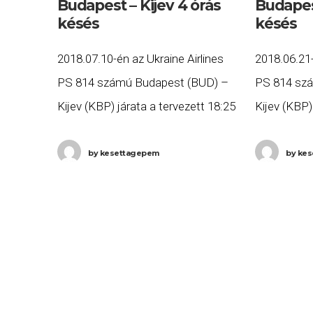
Budapest – Kijev 4 órás
Budapest
késés
késés
2018.07.10-én az Ukraine Airlines
2018.06.21-
PS 814 számú Budapest (BUD) –
PS 814 sz
Kijev (KBP) járata a tervezett 18:25
Kijev (KBP)
helyett négy órás késéssel, 22:36-re
helyett nég
érkezett meg Kijevbe. Ha Ön a
érkezett m
by
kesettagepem
by
kes
gépen utazott, és
gépen utazo