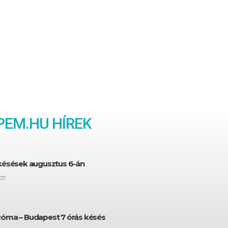
EM.HU HÍREK
 késések augusztus 6-án
07
Róma – Budapest 7 órás késés