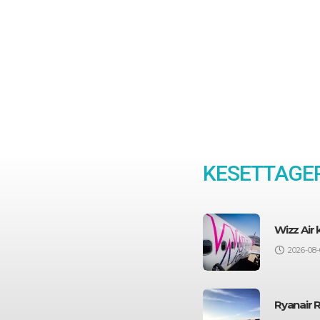
KESETTAGEP
Wizz Air
2026-08-
Ryanair 