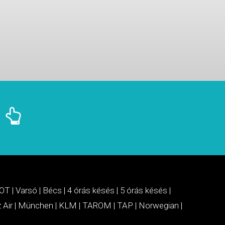
OT
|
Varsó
|
Bécs
|
4 órás késés
|
5 órás késés
|
 Air
|
München
|
KLM
|
TAROM
|
TAP
|
Norwegian
|