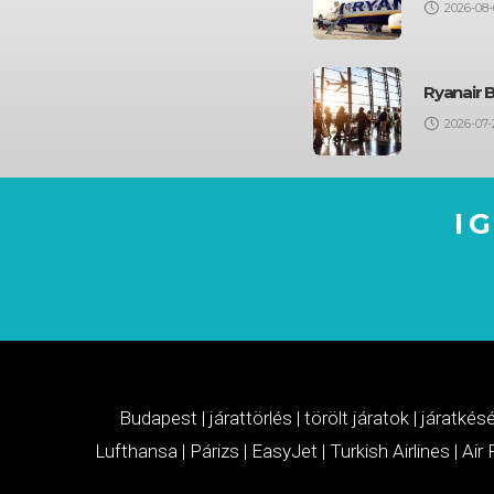
2026-08-
Ryanair 
2026-07-
I
Budapest
|
járattörlés
|
törölt járatok
|
járatkés
Lufthansa
|
Párizs
|
EasyJet
|
Turkish Airlines
|
Air