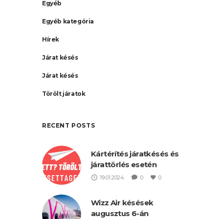
Egyéb
Egyéb kategória
Hírek
Járat késés
Járat késés
Törölt járatok
RECENT POSTS
Kártérítés járatkésés és
járattörlés esetén
19.01.2024
0
0
Wizz Air késések
augusztus 6-án