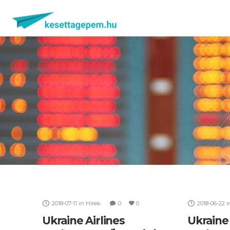
2018-07-11
in
Hírek
0
0
2018-06-22
i
Ukraine Airlines
Ukraine 