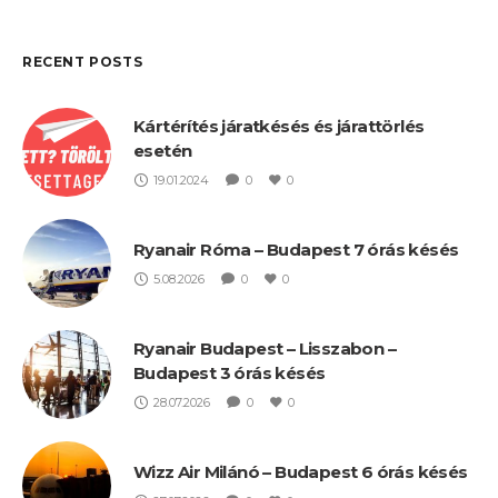
RECENT POSTS
Kártérítés járatkésés és járattörlés
esetén
19.01.2024
0
0
Ryanair Róma – Budapest 7 órás késés
5.08.2026
0
0
Ryanair Budapest – Lisszabon –
Budapest 3 órás késés
28.07.2026
0
0
Wizz Air Milánó – Budapest 6 órás késés