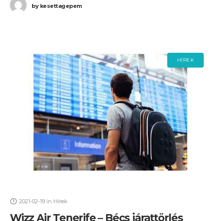
by
kesettagepem
HÍREK
2021-02-19
in
Hírek
Wizz Air Tenerife – Bécs járattörlés