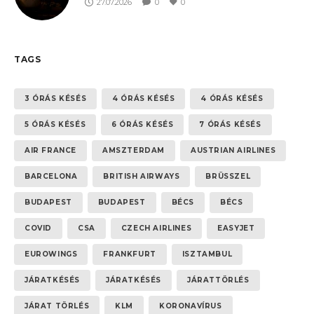
27.07.2026
0
0
TAGS
3 ÓRÁS KÉSÉS
4 ÓRÁS KÉSÉS
4 ÓRÁS KÉSÉS
5 ÓRÁS KÉSÉS
6 ÓRÁS KÉSÉS
7 ÓRÁS KÉSÉS
AIR FRANCE
AMSZTERDAM
AUSTRIAN AIRLINES
BARCELONA
BRITISH AIRWAYS
BRÜSSZEL
BUDAPEST
BUDAPEST
BÉCS
BÉCS
COVID
CSA
CZECH AIRLINES
EASYJET
EUROWINGS
FRANKFURT
ISZTAMBUL
JÁRATKÉSÉS
JÁRATKÉSÉS
JÁRATTÖRLÉS
JÁRAT TÖRLÉS
KLM
KORONAVÍRUS