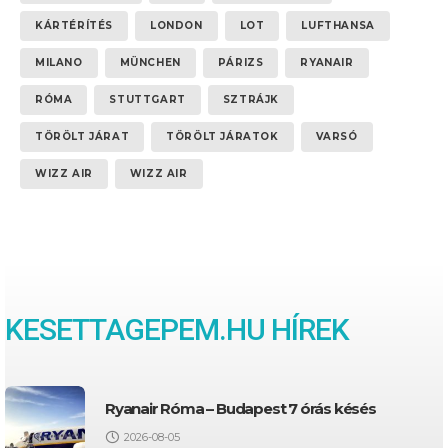
KÁRTÉRÍTÉS
LONDON
LOT
LUFTHANSA
MILANO
MÜNCHEN
PÁRIZS
RYANAIR
RÓMA
STUTTGART
SZTRÁJK
TÖRÖLT JÁRAT
TÖRÖLT JÁRATOK
VARSÓ
WIZZ AIR
WIZZ AIR
KESETTAGEPEM.HU HÍREK
Ryanair Róma – Budapest 7 órás késés
2026-08-05