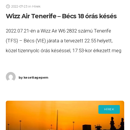
2022-07-23
in
Hírek
Wizz Air Tenerife – Bécs 18 órás késés
2022.07.21-én a Wizz Air W6 2832 számú Tenerife
(TFS) – Bécs (VIE) járata a tervezett 22:55 helyett,
közel tizennyolc órás késéssel, 17:53-kor érkezett meg
Bécsbe. Ha Ön a gépen utazott,
by
kesettagepem
HÍREK