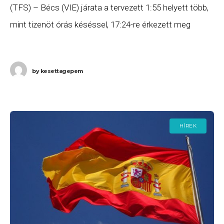
(TFS) – Bécs (VIE) járata a tervezett 1:55 helyett több,
mint tizenöt órás késéssel, 17:24-re érkezett meg
Bécsbe. Ha Ön a gépen
by
kesettagepem
HÍREK