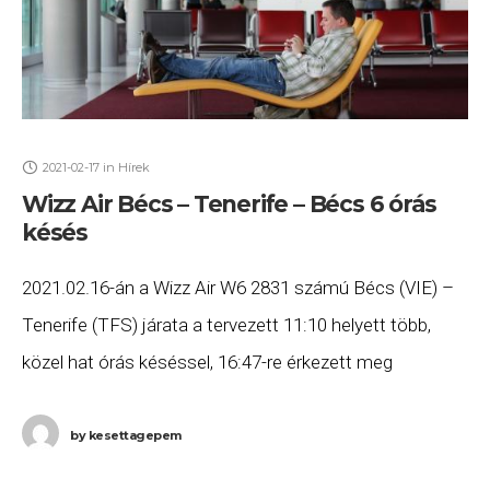
2021-02-17
in
Hírek
Wizz Air Bécs – Tenerife – Bécs 6 órás
késés
2021.02.16-án a Wizz Air W6 2831 számú Bécs (VIE) –
Tenerife (TFS) járata a tervezett 11:10 helyett több,
közel hat órás késéssel, 16:47-re érkezett meg
Tenerifére, majd a W6 2832
by
kesettagepem