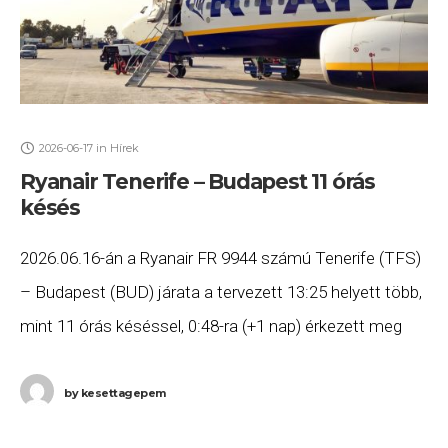
2026-06-17
in
Hírek
Ryanair Tenerife – Budapest 11 órás
késés
2026.06.16-án a Ryanair FR 9944 számú Tenerife (TFS)
– Budapest (BUD) járata a tervezett 13:25 helyett több,
mint 11 órás késéssel, 0:48-ra (+1 nap) érkezett meg
Budapestre. Ha Ön a
by
kesettagepem