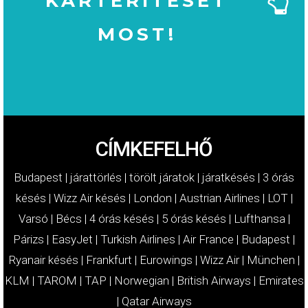
KÁRTÉRÍTÉSÉT
MOST!
MOST!
KÁRTÉRÍTÉSÉT
IGÉNYELJE
CÍMKEFELHŐ
Budapest
|
járattörlés
|
törölt járatok
|
járatkésés
|
3 órás
késés
|
Wizz Air késés
|
London
|
Austrian Airlines
|
LOT
|
Varsó
|
Bécs
|
4 órás késés
|
5 órás késés
|
Lufthansa
|
Párizs
|
EasyJet
|
Turkish Airlines
|
Air France
|
Budapest
|
Ryanair késés
|
Frankfurt
|
Eurowings
|
Wizz Air
|
München
|
KLM
|
TAROM
|
TAP
|
Norwegian
|
British Airways
|
Emirates
|
Qatar Airways