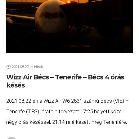
2021-08-23
in
Hírek
Wizz Air Bécs – Tenerife – Bécs 4 órás
késés
2021.08.22-én a Wizz Air W6 2831 számú Bécs (VIE) –
Tenerife (TFS) járata a tervezett 17:25 helyett közel
négy órás késéssel, 21:14-re érkezett meg Tenerifére,
majd a W6 2832 számú