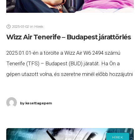
2025-01-02
in
Hírek
Wizz Air Tenerife – Budapest járattörlés
2025.01.01-én a törölte a Wizz Air W6 2494 számú
Tenerife (TFS) – Budapest (BUD) járatát. Ha Ön a
gépen utazott volna, és szeretne minél előbb hozzájutni
a járatkésés miatt a
by
kesettagepem
HÍREK