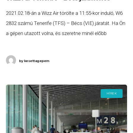
2021.02.18-án a Wizz Air törölte a 11:55-kor induló, W6
2832 számú Tenerife (TFS) – Bécs (VIE) járatát. Ha Ön
a gépen utazott volna, és szeretne minél előbb
hozzájutni a járattörlés
by
kesettagepem
HÍREK