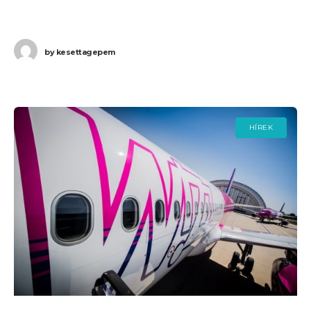
meg Bécsbe. Ha Ön
by
kesettagepem
HÍREK