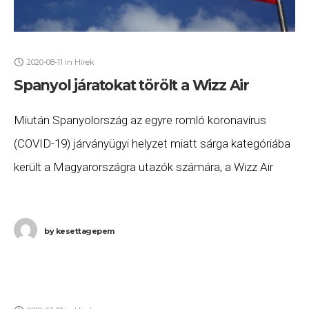
2020-08-11
in
Hírek
Spanyol járatokat törölt a Wizz Air
Miután Spanyolország az egyre romló koronavírus
(COVID-19) járványügyi helyzet miatt sárga kategóriába
került a Magyarországra utazók számára, a Wizz Air
reagált: több járatot is töröltek a járatok alacsony
kihasználtsága és
by
kesettagepem