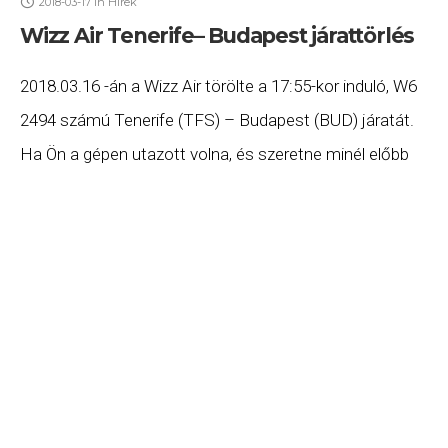
2018-03-17
in
Hírek
Wizz Air Tenerife– Budapest járattörlés
2018.03.16 -án a Wizz Air törölte a 17:55-kor induló, W6
2494 számú Tenerife (TFS) – Budapest (BUD) járatát.
Ha Ön a gépen utazott volna, és szeretne minél előbb
hozzájutni a