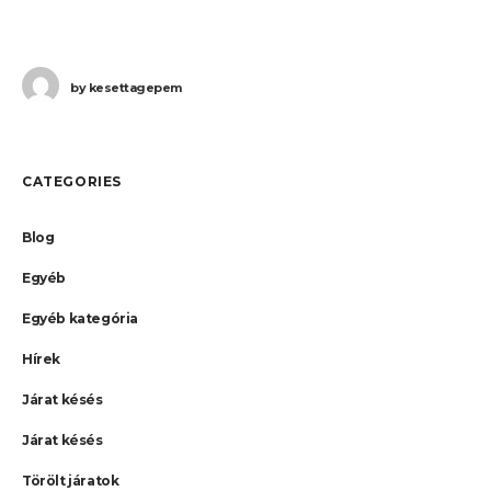
by
kesettagepem
CATEGORIES
Blog
Egyéb
Egyéb kategória
Hírek
Járat késés
Járat késés
Törölt járatok