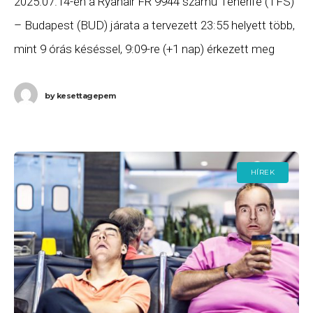
2025.07.14-én a Ryanair FR 9944 számú Tenerife (TFS)
– Budapest (BUD) járata a tervezett 23:55 helyett több,
mint 9 órás késéssel, 9:09-re (+1 nap) érkezett meg
Budapestre. Ha Ön a
by
kesettagepem
HÍREK