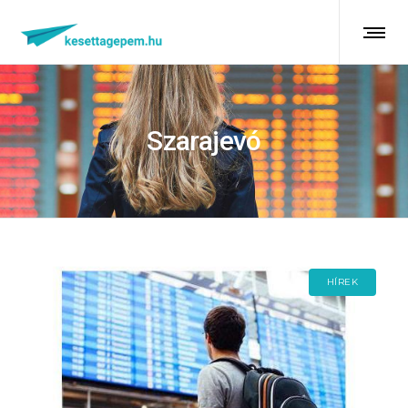
Szarajevó
HÍREK