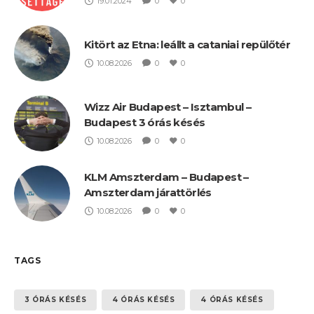
19.01.2024
0
0
Kitört az Etna: leállt a cataniai repülőtér
10.08.2026
0
0
Wizz Air Budapest – Isztambul –
Budapest 3 órás késés
10.08.2026
0
0
KLM Amszterdam – Budapest –
Amszterdam járattörlés
10.08.2026
0
0
TAGS
3 ÓRÁS KÉSÉS
4 ÓRÁS KÉSÉS
4 ÓRÁS KÉSÉS