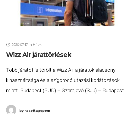
2020-07-17
in
Hírek
Wizz Air járattörlések
Több járatot is törölt a Wizz Air a járatok alacsony
kihasználtsága és a szigorodó utazási korlátozások
miatt. Budapest (BUD) – Szarajevó (SJJ) – Budapest
(BUD): hétvégétől törölték a járatokat, a
by
kesettagepem