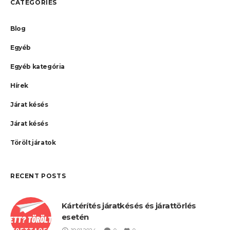
CATEGORIES
Blog
Egyéb
Egyéb kategória
Hírek
Járat késés
Járat késés
Törölt járatok
RECENT POSTS
Kártérítés járatkésés és járattörlés
esetén