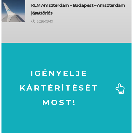
KLM Amszterdam – Budapest – Amszterdam
járattörlés
2026-08-10
IGÉNYELJE
KÁRTÉRÍTÉSÉT
MOST!
MOST!
KÁRTÉRÍTÉSÉT
IGÉNYELJE