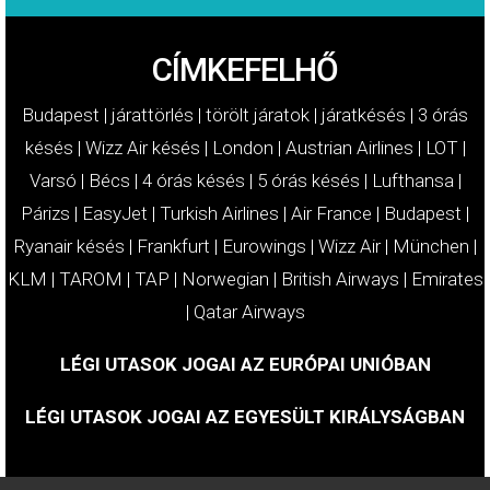
CÍMKEFELHŐ
Budapest
|
járattörlés
|
törölt járatok
|
járatkésés
|
3 órás
késés
|
Wizz Air késés
|
London
|
Austrian Airlines
|
LOT
|
Varsó
|
Bécs
|
4 órás késés
|
5 órás késés
|
Lufthansa
|
Párizs
|
EasyJet
|
Turkish Airlines
|
Air France
|
Budapest
|
Ryanair késés
|
Frankfurt
|
Eurowings
|
Wizz Air
|
München
|
KLM
|
TAROM
|
TAP
|
Norwegian
|
British Airways
|
Emirates
|
Qatar Airways
LÉGI UTASOK JOGAI AZ EURÓPAI UNIÓBAN
LÉGI UTASOK JOGAI AZ EGYESÜLT KIRÁLYSÁGBAN