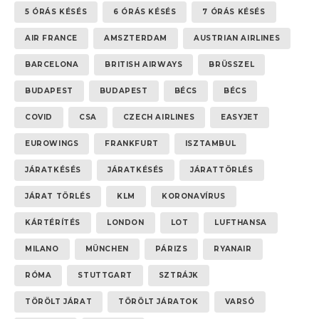
5 ÓRÁS KÉSÉS
6 ÓRÁS KÉSÉS
7 ÓRÁS KÉSÉS
AIR FRANCE
AMSZTERDAM
AUSTRIAN AIRLINES
BARCELONA
BRITISH AIRWAYS
BRÜSSZEL
BUDAPEST
BUDAPEST
BÉCS
BÉCS
COVID
CSA
CZECH AIRLINES
EASYJET
EUROWINGS
FRANKFURT
ISZTAMBUL
JÁRATKÉSÉS
JÁRATKÉSÉS
JÁRATTÖRLÉS
JÁRAT TÖRLÉS
KLM
KORONAVÍRUS
KÁRTÉRÍTÉS
LONDON
LOT
LUFTHANSA
MILANO
MÜNCHEN
PÁRIZS
RYANAIR
RÓMA
STUTTGART
SZTRÁJK
TÖRÖLT JÁRAT
TÖRÖLT JÁRATOK
VARSÓ