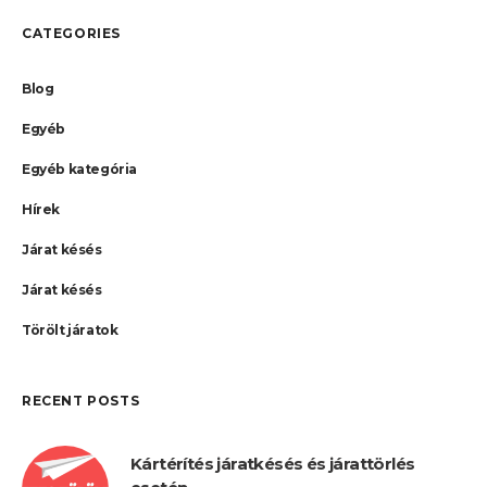
CATEGORIES
Blog
Egyéb
Egyéb kategória
Hírek
Járat késés
Járat késés
Törölt járatok
RECENT POSTS
Kártérítés járatkésés és járattörlés