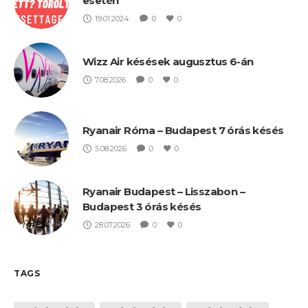
esetén
19.01.2024
0
0
Wizz Air késések augusztus 6-án
7.08.2026
0
0
Ryanair Róma – Budapest 7 órás késés
5.08.2026
0
0
Ryanair Budapest – Lisszabon –
Budapest 3 órás késés
28.07.2026
0
0
TAGS