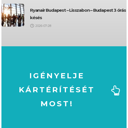
Ryanair Budapest – Lisszabon – Budapest 3 órás
késés
2026-07-28
IGÉNYELJE
KÁRTÉRÍTÉSÉT
MOST!
MOST!
KÁRTÉRÍTÉSÉT
IGÉNYELJE