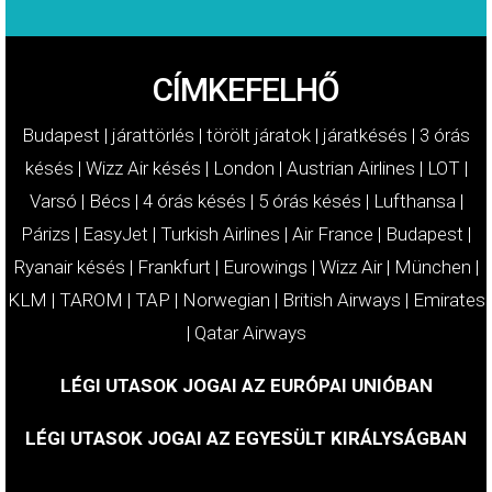
CÍMKEFELHŐ
Budapest
|
járattörlés
|
törölt járatok
|
járatkésés
|
3 órás
késés
|
Wizz Air késés
|
London
|
Austrian Airlines
|
LOT
|
Varsó
|
Bécs
|
4 órás késés
|
5 órás késés
|
Lufthansa
|
Párizs
|
EasyJet
|
Turkish Airlines
|
Air France
|
Budapest
|
Ryanair késés
|
Frankfurt
|
Eurowings
|
Wizz Air
|
München
|
KLM
|
TAROM
|
TAP
|
Norwegian
|
British Airways
|
Emirates
|
Qatar Airways
LÉGI UTASOK JOGAI AZ EURÓPAI UNIÓBAN
LÉGI UTASOK JOGAI AZ EGYESÜLT KIRÁLYSÁGBAN