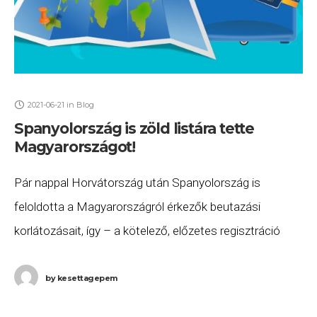
2021-06-21
in
Blog
Spanyolország is zöld listára tette
Magyarországot!
Pár nappal Horvátország után Spanyolország is
feloldotta a Magyarországról érkezők beutazási
korlátozásait, így – a kötelező, előzetes regisztráció
elvégzése után – akár védettségi igazolvány nélkül is
utazhatunk Spanyolországba. Fontos
by
kesettagepem