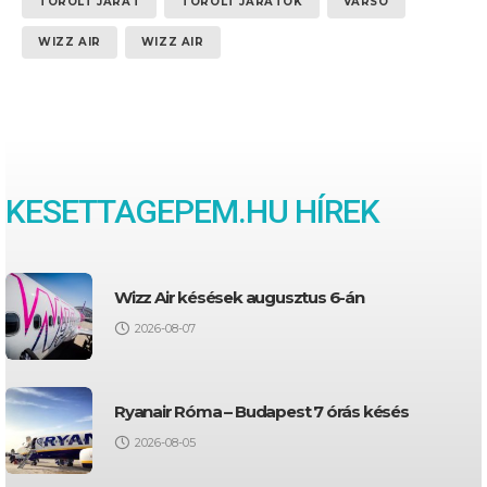
TÖRÖLT JÁRAT
TÖRÖLT JÁRATOK
VARSÓ
WIZZ AIR
WIZZ AIR
KESETTAGEPEM.HU HÍREK
Wizz Air késések augusztus 6-án
2026-08-07
Ryanair Róma – Budapest 7 órás késés
2026-08-05