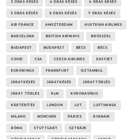
3 ÓRÁS KÉSÉS
4 ÓRÁS KÉSÉS
4 ÓRÁS KÉSÉS
5 ÓRÁS KÉSÉS
6 ÓRÁS KÉSÉS
7 ÓRÁS KÉSÉS
AIR FRANCE
AMSZTERDAM
AUSTRIAN AIRLINES
BARCELONA
BRITISH AIRWAYS
BRÜSSZEL
BUDAPEST
BUDAPEST
BÉCS
BÉCS
COVID
CSA
CZECH AIRLINES
EASYJET
EUROWINGS
FRANKFURT
ISZTAMBUL
JÁRATKÉSÉS
JÁRATKÉSÉS
JÁRATTÖRLÉS
JÁRAT TÖRLÉS
KLM
KORONAVÍRUS
KÁRTÉRÍTÉS
LONDON
LOT
LUFTHANSA
MILANO
MÜNCHEN
PÁRIZS
RYANAIR
RÓMA
STUTTGART
SZTRÁJK