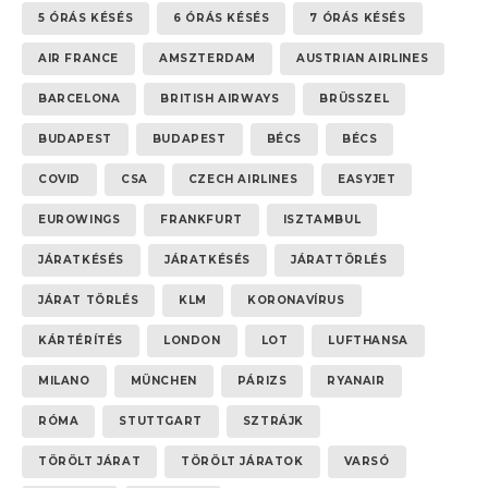
5 ÓRÁS KÉSÉS
6 ÓRÁS KÉSÉS
7 ÓRÁS KÉSÉS
AIR FRANCE
AMSZTERDAM
AUSTRIAN AIRLINES
BARCELONA
BRITISH AIRWAYS
BRÜSSZEL
BUDAPEST
BUDAPEST
BÉCS
BÉCS
COVID
CSA
CZECH AIRLINES
EASYJET
EUROWINGS
FRANKFURT
ISZTAMBUL
JÁRATKÉSÉS
JÁRATKÉSÉS
JÁRATTÖRLÉS
JÁRAT TÖRLÉS
KLM
KORONAVÍRUS
KÁRTÉRÍTÉS
LONDON
LOT
LUFTHANSA
MILANO
MÜNCHEN
PÁRIZS
RYANAIR
RÓMA
STUTTGART
SZTRÁJK
TÖRÖLT JÁRAT
TÖRÖLT JÁRATOK
VARSÓ