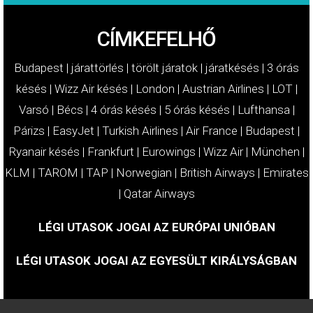
CÍMKEFELHŐ
Budapest
|
járattörlés
|
törölt járatok
|
járatkésés
|
3 órás
késés
|
Wizz Air késés
|
London
|
Austrian Airlines
|
LOT
|
Varsó
|
Bécs
|
4 órás késés
|
5 órás késés
|
Lufthansa
|
Párizs
|
EasyJet
|
Turkish Airlines
|
Air France
|
Budapest
|
Ryanair késés
|
Frankfurt
|
Eurowings
|
Wizz Air
|
München
|
KLM
|
TAROM
|
TAP
|
Norwegian
|
British Airways
|
Emirates
|
Qatar Airways
LÉGI UTASOK JOGAI AZ EURÓPAI UNIÓBAN
LÉGI UTASOK JOGAI AZ EGYESÜLT KIRÁLYSÁGBAN