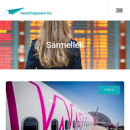
Sármellék
HÍREK