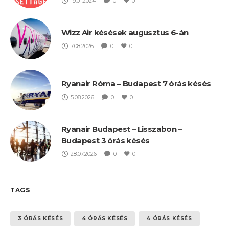
19.01.2024
0
0
Wizz Air késések augusztus 6-án
7.08.2026
0
0
Ryanair Róma – Budapest 7 órás késés
5.08.2026
0
0
Ryanair Budapest – Lisszabon –
Budapest 3 órás késés
28.07.2026
0
0
TAGS
3 ÓRÁS KÉSÉS
4 ÓRÁS KÉSÉS
4 ÓRÁS KÉSÉS