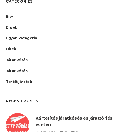
CATEGORIES
Blog
Egyéb
Egyéb kategória
Hírek
Járat késés
Járat késés
Törölt járatok
RECENT POSTS
Kártérítés járatkésés és járattörlés
esetén