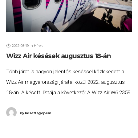
2022-08-19
in
Hírek
Wizz Air késések augusztus 18-án
Több járat is nagyon jelentős késéssel közlekedett a
Wizz Air magyarországi járatai közül 2022. augusztus
18-án. A késett listája a következő: A Wizz Air W6 2359
számú Budapest (BUD) – Nápoly (NAP) járat a
by
kesettagepem