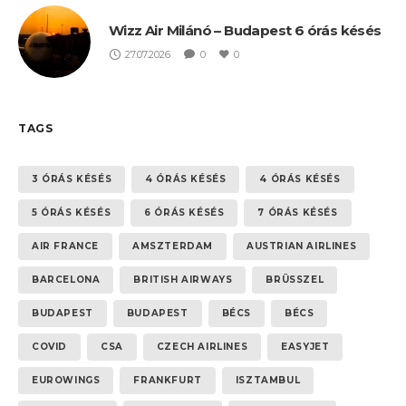
Wizz Air Milánó – Budapest 6 órás késés
27.07.2026
0
0
TAGS
3 ÓRÁS KÉSÉS
4 ÓRÁS KÉSÉS
4 ÓRÁS KÉSÉS
5 ÓRÁS KÉSÉS
6 ÓRÁS KÉSÉS
7 ÓRÁS KÉSÉS
AIR FRANCE
AMSZTERDAM
AUSTRIAN AIRLINES
BARCELONA
BRITISH AIRWAYS
BRÜSSZEL
BUDAPEST
BUDAPEST
BÉCS
BÉCS
COVID
CSA
CZECH AIRLINES
EASYJET
EUROWINGS
FRANKFURT
ISZTAMBUL