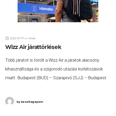
2020-07-17
in
Hírek
Wizz Air járattörlések
Több járatot is törölt a Wizz Air a járatok alacsony
kihasználtsága és a szigorodó utazási korlátozások
miatt. Budapest (BUD) – Szarajevó (SJJ) – Budapest
(BUD): hétvégétől törölték a járatokat, a
by
kesettagepem