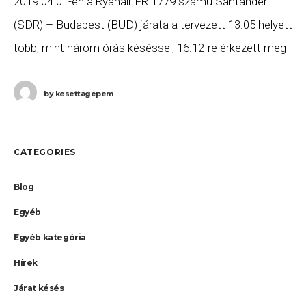
2019.04.01-én a Ryanair FR 1779 számú Santander
(SDR) – Budapest (BUD) járata a tervezett 13:05 helyett
több, mint három órás késéssel, 16:12-re érkezett meg
Budapestre. Ha Ön a gépen utazott,
by
kesettagepem
CATEGORIES
Blog
Egyéb
Egyéb kategória
Hírek
Járat késés