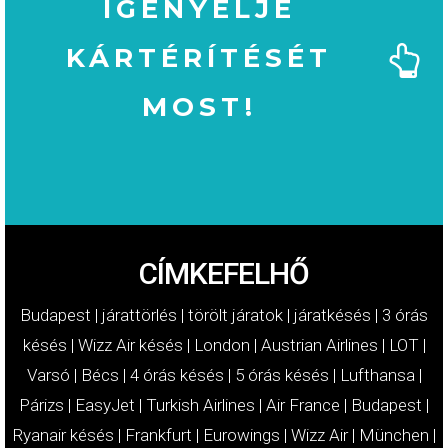
IGÉNYELJE
KÁRTÉRÍTÉSÉT
MOST!
MOST!
KÁRTÉRÍTÉSÉT
IGÉNYELJE
CÍMKEFELHŐ
Budapest
|
járattörlés
|
törölt járatok
|
járatkésés
|
3 órás
késés
|
Wizz Air késés
|
London
|
Austrian Airlines
|
LOT
|
Varsó
|
Bécs
|
4 órás késés
|
5 órás késés
|
Lufthansa
|
Párizs
|
EasyJet
|
Turkish Airlines
|
Air France
|
Budapest
|
Ryanair késés
|
Frankfurt
|
Eurowings
|
Wizz Air
|
München
|