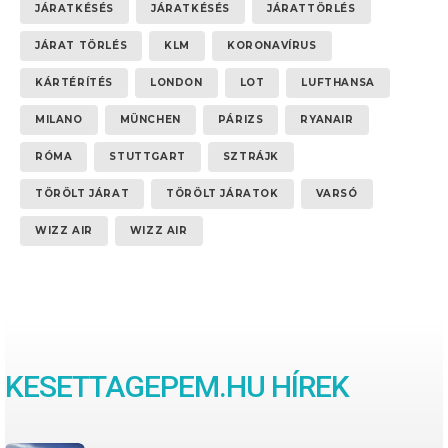
JÁRATKÉSÉS
JÁRATKÉSÉS
JÁRATTÖRLÉS
JÁRAT TÖRLÉS
KLM
KORONAVÍRUS
KÁRTÉRÍTÉS
LONDON
LOT
LUFTHANSA
MILANO
MÜNCHEN
PÁRIZS
RYANAIR
RÓMA
STUTTGART
SZTRÁJK
TÖRÖLT JÁRAT
TÖRÖLT JÁRATOK
VARSÓ
WIZZ AIR
WIZZ AIR
KESETTAGEPEM.HU HÍREK