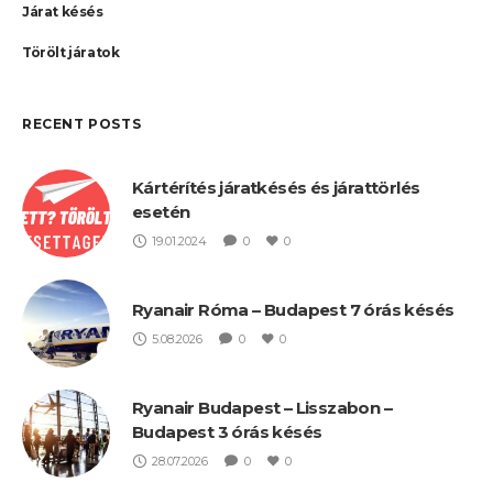
Járat késés
Törölt járatok
RECENT POSTS
Kártérítés járatkésés és járattörlés
esetén
19.01.2024
0
0
Ryanair Róma – Budapest 7 órás késés
5.08.2026
0
0
Ryanair Budapest – Lisszabon –
Budapest 3 órás késés
28.07.2026
0
0