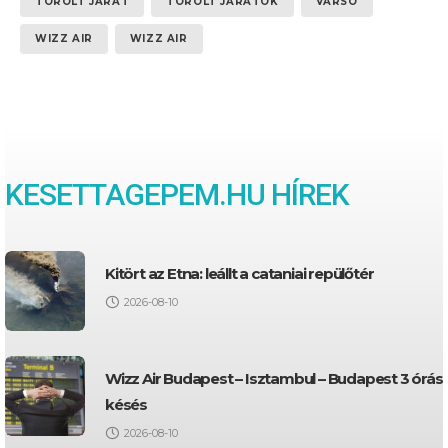
TÖRÖLT JÁRAT
TÖRÖLT JÁRATOK
VARSÓ
WIZZ AIR
WIZZ AIR
KESETTAGEPEM.HU HÍREK
Kitört az Etna: leállt a cataniai repülőtér
2026-08-10
Wizz Air Budapest – Isztambul – Budapest 3 órás
késés
2026-08-10