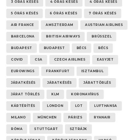
3 ÓRÁS KÉSÉS
4 ÓRÁS KÉSÉS
4 ÓRÁS KÉSÉS
5 ÓRÁS KÉSÉS
6 ÓRÁS KÉSÉS
7 ÓRÁS KÉSÉS
AIR FRANCE
AMSZTERDAM
AUSTRIAN AIRLINES
BARCELONA
BRITISH AIRWAYS
BRÜSSZEL
BUDAPEST
BUDAPEST
BÉCS
BÉCS
COVID
CSA
CZECH AIRLINES
EASYJET
EUROWINGS
FRANKFURT
ISZTAMBUL
JÁRATKÉSÉS
JÁRATKÉSÉS
JÁRATTÖRLÉS
JÁRAT TÖRLÉS
KLM
KORONAVÍRUS
KÁRTÉRÍTÉS
LONDON
LOT
LUFTHANSA
MILANO
MÜNCHEN
PÁRIZS
RYANAIR
RÓMA
STUTTGART
SZTRÁJK