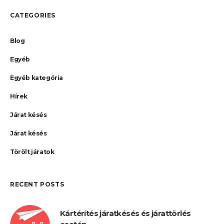
CATEGORIES
Blog
Egyéb
Egyéb kategória
Hírek
Járat késés
Járat késés
Törölt járatok
RECENT POSTS
Kártérítés járatkésés és járattörlés