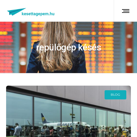
repülőgép késés
BLOG