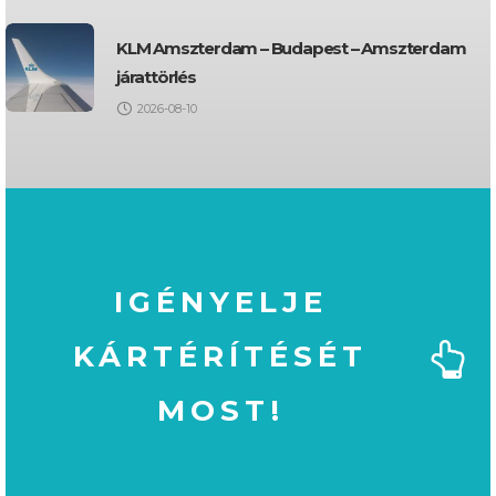
KLM Amszterdam – Budapest – Amszterdam
járattörlés
2026-08-10
IGÉNYELJE
KÁRTÉRÍTÉSÉT
MOST!
MOST!
KÁRTÉRÍTÉSÉT
IGÉNYELJE