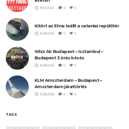
esetén
19.01.2024
0
0
Kitört az Etna: leállt a cataniai repülőtér
10.08.2026
0
0
Wizz Air Budapest – Isztambul –
Budapest 3 órás késés
10.08.2026
0
0
KLM Amszterdam – Budapest –
Amszterdam járattörlés
10.08.2026
0
0
TAGS