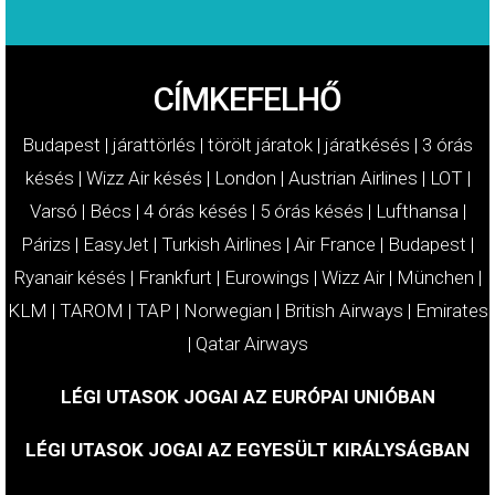
CÍMKEFELHŐ
Budapest
|
járattörlés
|
törölt járatok
|
járatkésés
|
3 órás
késés
|
Wizz Air késés
|
London
|
Austrian Airlines
|
LOT
|
Varsó
|
Bécs
|
4 órás késés
|
5 órás késés
|
Lufthansa
|
Párizs
|
EasyJet
|
Turkish Airlines
|
Air France
|
Budapest
|
Ryanair késés
|
Frankfurt
|
Eurowings
|
Wizz Air
|
München
|
KLM
|
TAROM
|
TAP
|
Norwegian
|
British Airways
|
Emirates
|
Qatar Airways
LÉGI UTASOK JOGAI AZ EURÓPAI UNIÓBAN
LÉGI UTASOK JOGAI AZ EGYESÜLT KIRÁLYSÁGBAN