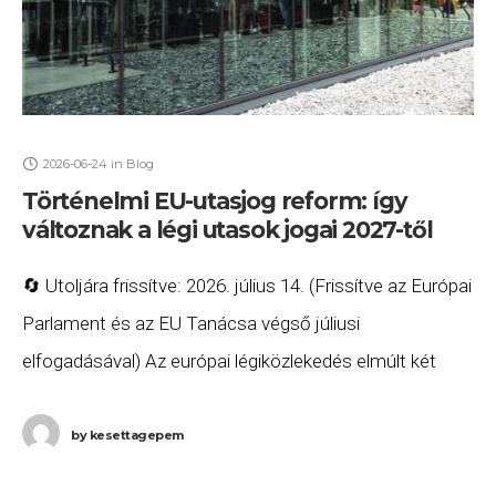
2026-06-24
in
Blog
Történelmi EU-utasjog reform: így
változnak a légi utasok jogai 2027-től
🔄 Utoljára frissítve: 2026. július 14. (Frissítve az Európai
Parlament és az EU Tanácsa végső júliusi
elfogadásával) Az európai légiközlekedés elmúlt két
évtizedének legnagyobb fogyasztóvédelmi háborúja
zárult le. Az EU
by
kesettagepem