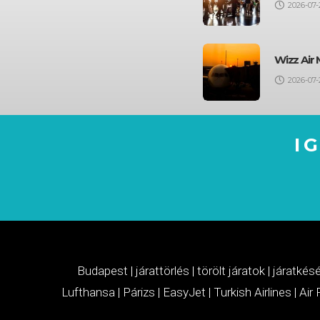
2026-07-
Wizz Air 
2026-07-
I
Budapest
|
járattörlés
|
törölt járatok
|
járatkés
Lufthansa
|
Párizs
|
EasyJet
|
Turkish Airlines
|
Air