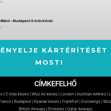
28
Milánó – Budapest 6 órás késés
27
GÉNYELJE KÁRTÉRÍTÉSÉT
MOST!
IGÉNYELJE KÁRTÉRÍTÉSÉT MOST!
CÍMKEFELHŐ
és
|
3 órás késés
|
Wizz Air késés
|
London
|
Austrian Airlines
|
L
 France
|
Budapest
|
Ryanair késés
|
Frankfurt
|
Eurowings
|
Wizz
British Airways
|
Emirates
|
Qatar Airways