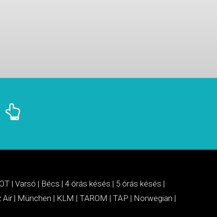
OT
|
Varsó
|
Bécs
|
4 órás késés
|
5 órás késés
|
 Air
|
München
|
KLM
|
TAROM
|
TAP
|
Norwegian
|