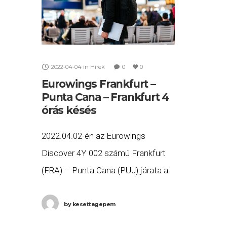
2022-04-04
in
Hírek
0
0
Eurowings Frankfurt –
Punta Cana – Frankfurt 4
órás késés
2022.04.02-én az Eurowings
Discover 4Y 002 számú Frankfurt
(FRA) – Punta Cana (PUJ) járata a
tervezett 16:35 helyett több, mint
négy órás késéssel, 20:36-ra
by
kesettagepem
érkezett meg Punta Canába, majd a