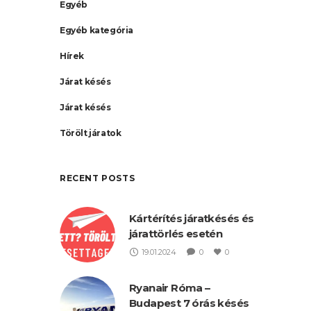
Egyéb
Egyéb kategória
Hírek
Járat késés
Járat késés
Törölt járatok
RECENT POSTS
Kártérítés járatkésés és
járattörlés esetén
19.01.2024
0
0
Ryanair Róma –
Budapest 7 órás késés