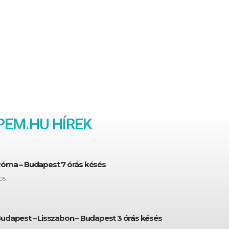
EM.HU HÍREK
Róma – Budapest 7 órás késés
05
Budapest – Lisszabon – Budapest 3 órás késés