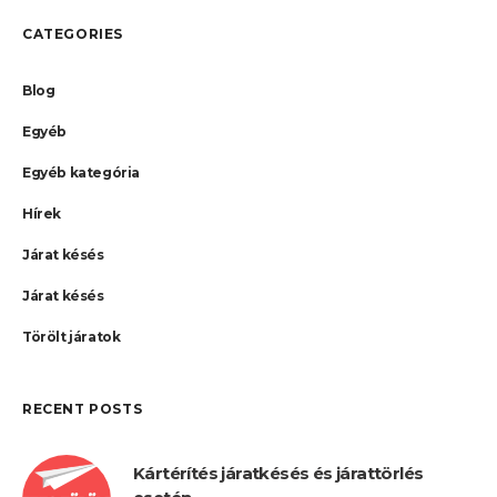
CATEGORIES
Blog
Egyéb
Egyéb kategória
Hírek
Járat késés
Járat késés
Törölt járatok
RECENT POSTS
Kártérítés járatkésés és járattörlés