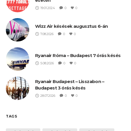
esetén
19.01.2024
0
0
Wizz Air késések augusztus 6-án
7.08.2026
0
0
Ryanair Róma – Budapest 7 órás késés
5.08.2026
0
0
Ryanair Budapest – Lisszabon –
Budapest 3 órás késés
28.07.2026
0
0
TAGS