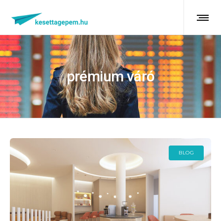
prémium váró
BLOG