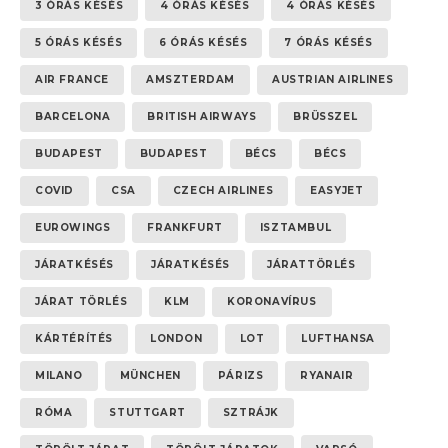
3 ÓRÁS KÉSÉS
4 ÓRÁS KÉSÉS
4 ÓRÁS KÉSÉS
5 ÓRÁS KÉSÉS
6 ÓRÁS KÉSÉS
7 ÓRÁS KÉSÉS
AIR FRANCE
AMSZTERDAM
AUSTRIAN AIRLINES
BARCELONA
BRITISH AIRWAYS
BRÜSSZEL
BUDAPEST
BUDAPEST
BÉCS
BÉCS
COVID
CSA
CZECH AIRLINES
EASYJET
EUROWINGS
FRANKFURT
ISZTAMBUL
JÁRATKÉSÉS
JÁRATKÉSÉS
JÁRATTÖRLÉS
JÁRAT TÖRLÉS
KLM
KORONAVÍRUS
KÁRTÉRÍTÉS
LONDON
LOT
LUFTHANSA
MILANO
MÜNCHEN
PÁRIZS
RYANAIR
RÓMA
STUTTGART
SZTRÁJK