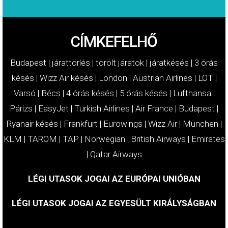
CÍMKEFELHŐ
Budapest
|
járattörlés
|
törölt járatok
|
járatkésés
|
3 órás
késés
|
Wizz Air késés
|
London
|
Austrian Airlines
|
LOT
|
Varsó
|
Bécs
|
4 órás késés
|
5 órás késés
|
Lufthansa
|
Párizs
|
EasyJet
|
Turkish Airlines
|
Air France
|
Budapest
|
Ryanair késés
|
Frankfurt
|
Eurowings
|
Wizz Air
|
München
|
KLM
|
TAROM
|
TAP
|
Norwegian
|
British Airways
|
Emirates
|
Qatar Airways
LÉGI UTASOK JOGAI AZ EURÓPAI UNIÓBAN
LÉGI UTASOK JOGAI AZ EGYESÜLT KIRÁLYSÁGBAN