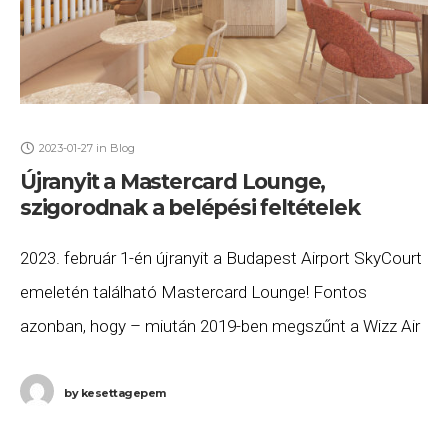
2023-01-27
in
Blog
Újranyit a Mastercard Lounge,
szigorodnak a belépési feltételek
2023. február 1-én újranyit a Budapest Airport SkyCourt
emeletén található Mastercard Lounge! Fontos
azonban, hogy – miután 2019-ben megszűnt a Wizz Air
hitelkártyával rendelkezők számára történő ingyenes
belépés – most
by
kesettagepem