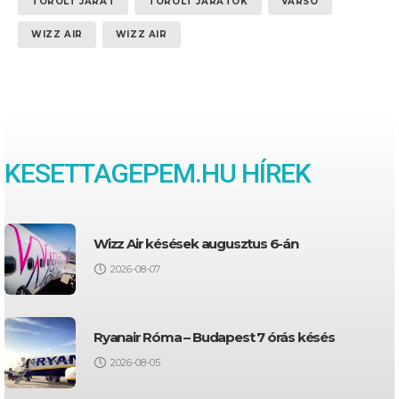
TÖRÖLT JÁRAT
TÖRÖLT JÁRATOK
VARSÓ
WIZZ AIR
WIZZ AIR
KESETTAGEPEM.HU HÍREK
Wizz Air késések augusztus 6-án
2026-08-07
Ryanair Róma – Budapest 7 órás késés
2026-08-05