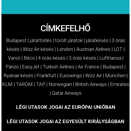
CÍMKEFELHŐ
Budapest
|
járattörlés
|
törölt járatok
|
járatkésés
|
3 órás
késés
|
Wizz Air késés
|
London
|
Austrian Airlines
|
LOT
|
Varsó
|
Bécs
|
4 órás késés
|
5 órás késés
|
Lufthansa
|
Párizs
|
EasyJet
|
Turkish Airlines
|
Air France
|
Budapest
|
Ryanair késés
|
Frankfurt
|
Eurowings
|
Wizz Air
|
München
|
KLM
|
TAROM
|
TAP
|
Norwegian
|
British Airways
|
Emirates
|
Qatar Airways
LÉGI UTASOK JOGAI AZ EURÓPAI UNIÓBAN
LÉGI UTASOK JOGAI AZ EGYESÜLT KIRÁLYSÁGBAN