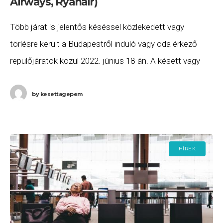
Airways, Ryanair)
Több járat is jelentős késéssel közlekedett vagy
törlésre került a Budapestről induló vagy oda érkező
repülőjáratok közül 2022. június 18-án. A késett vagy
törölt járatok listája a következő. a Lufthansa
by
kesettagepem
HÍREK