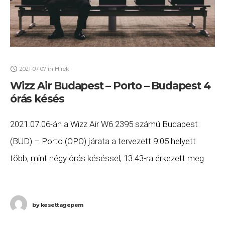
2021-07-07
in
Hírek
Wizz Air Budapest – Porto – Budapest 4
órás késés
2021.07.06-án a Wizz Air W6 2395 számú Budapest
(BUD) – Porto (OPO) járata a tervezett 9:05 helyett
több, mint négy órás késéssel, 13:43-ra érkezett meg
Portóba, majd a W6 2396
by
kesettagepem