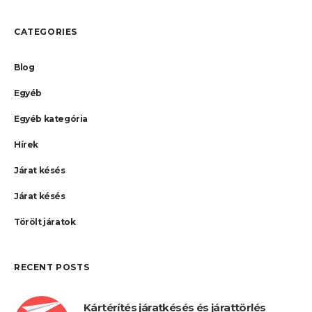
CATEGORIES
Blog
Egyéb
Egyéb kategória
Hírek
Járat késés
Járat késés
Törölt járatok
RECENT POSTS
Kártérítés járatkésés és járattörlés