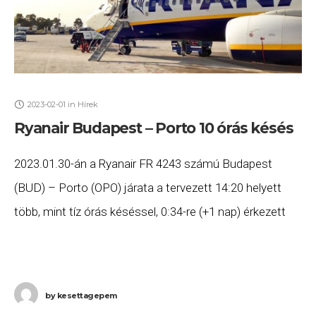
2023-02-01
in
Hírek
Ryanair Budapest – Porto 10 órás késés
2023.01.30-án a Ryanair FR 4243 számú Budapest
(BUD) – Porto (OPO) járata a tervezett 14:20 helyett
több, mint tíz órás késéssel, 0:34-re (+1 nap) érkezett
meg Portóba. Ha Ön a
by
kesettagepem