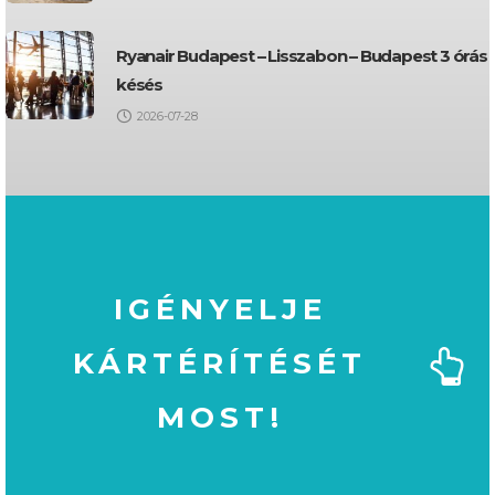
Ryanair Budapest – Lisszabon – Budapest 3 órás
késés
2026-07-28
IGÉNYELJE
KÁRTÉRÍTÉSÉT
MOST!
MOST!
KÁRTÉRÍTÉSÉT
IGÉNYELJE