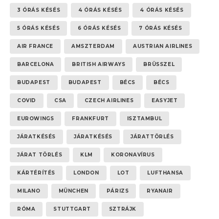
3 ÓRÁS KÉSÉS
4 ÓRÁS KÉSÉS
4 ÓRÁS KÉSÉS
5 ÓRÁS KÉSÉS
6 ÓRÁS KÉSÉS
7 ÓRÁS KÉSÉS
AIR FRANCE
AMSZTERDAM
AUSTRIAN AIRLINES
BARCELONA
BRITISH AIRWAYS
BRÜSSZEL
BUDAPEST
BUDAPEST
BÉCS
BÉCS
COVID
CSA
CZECH AIRLINES
EASYJET
EUROWINGS
FRANKFURT
ISZTAMBUL
JÁRATKÉSÉS
JÁRATKÉSÉS
JÁRATTÖRLÉS
JÁRAT TÖRLÉS
KLM
KORONAVÍRUS
KÁRTÉRÍTÉS
LONDON
LOT
LUFTHANSA
MILANO
MÜNCHEN
PÁRIZS
RYANAIR
RÓMA
STUTTGART
SZTRÁJK