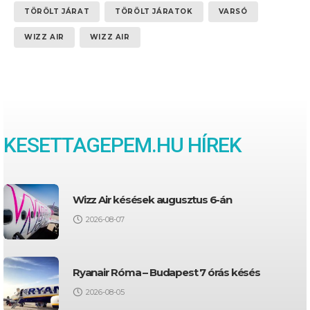
TÖRÖLT JÁRAT
TÖRÖLT JÁRATOK
VARSÓ
WIZZ AIR
WIZZ AIR
KESETTAGEPEM.HU HÍREK
Wizz Air késések augusztus 6-án
2026-08-07
Ryanair Róma – Budapest 7 órás késés
2026-08-05