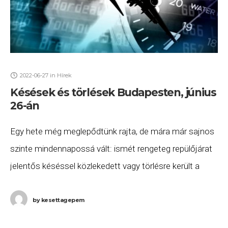
2022-06-27
in
Hírek
Késések és törlések Budapesten, június
26-án
Egy hete még meglepődtünk rajta, de mára már sajnos
szinte mindennapossá vált: ismét rengeteg repülőjárat
jelentős késéssel közlekedett vagy törlésre került a
Budapestről induló vagy oda érkező repülőjáratok közül
2022.
by
kesettagepem