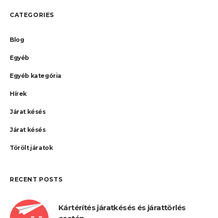
CATEGORIES
Blog
Egyéb
Egyéb kategória
Hírek
Járat késés
Járat késés
Törölt járatok
RECENT POSTS
Kártérítés járatkésés és járattörlés