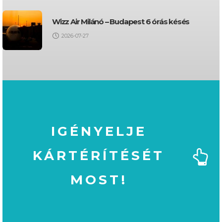
Wizz Air Milánó – Budapest 6 órás késés
2026-07-27
IGÉNYELJE
KÁRTÉRÍTÉSÉT
MOST!
MOST!
KÁRTÉRÍTÉSÉT
IGÉNYELJE