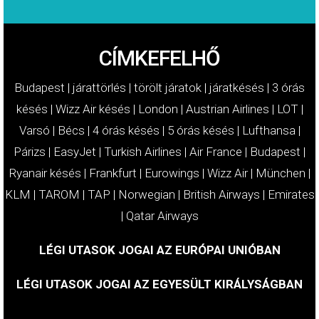
CÍMKEFELHŐ
Budapest
|
járattörlés
|
törölt járatok
|
járatkésés
|
3 órás
késés
|
Wizz Air késés
|
London
|
Austrian Airlines
|
LOT
|
Varsó
|
Bécs
|
4 órás késés
|
5 órás késés
|
Lufthansa
|
Párizs
|
EasyJet
|
Turkish Airlines
|
Air France
|
Budapest
|
Ryanair késés
|
Frankfurt
|
Eurowings
|
Wizz Air
|
München
|
KLM
|
TAROM
|
TAP
|
Norwegian
|
British Airways
|
Emirates
|
Qatar Airways
LÉGI UTASOK JOGAI AZ EURÓPAI UNIÓBAN
LÉGI UTASOK JOGAI AZ EGYESÜLT KIRÁLYSÁGBAN