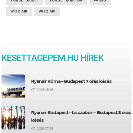
TÖRÖLT JÁRAT
TÖRÖLT JÁRATOK
VARSÓ
WIZZ AIR
WIZZ AIR
KESETTAGEPEM.HU HÍREK
Ryanair Róma – Budapest 7 órás késés
2026-08-05
Ryanair Budapest – Lisszabon – Budapest 3 órás
késés
2026-07-28