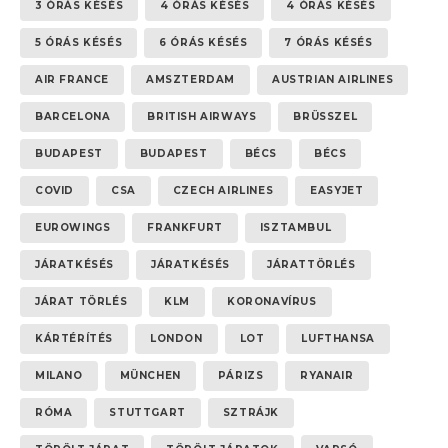
3 ÓRÁS KÉSÉS
4 ÓRÁS KÉSÉS
4 ÓRÁS KÉSÉS
5 ÓRÁS KÉSÉS
6 ÓRÁS KÉSÉS
7 ÓRÁS KÉSÉS
AIR FRANCE
AMSZTERDAM
AUSTRIAN AIRLINES
BARCELONA
BRITISH AIRWAYS
BRÜSSZEL
BUDAPEST
BUDAPEST
BÉCS
BÉCS
COVID
CSA
CZECH AIRLINES
EASYJET
EUROWINGS
FRANKFURT
ISZTAMBUL
JÁRATKÉSÉS
JÁRATKÉSÉS
JÁRATTÖRLÉS
JÁRAT TÖRLÉS
KLM
KORONAVÍRUS
KÁRTÉRÍTÉS
LONDON
LOT
LUFTHANSA
MILANO
MÜNCHEN
PÁRIZS
RYANAIR
RÓMA
STUTTGART
SZTRÁJK