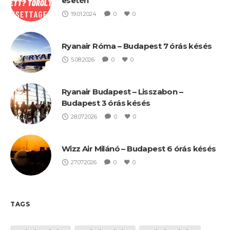
esetén
19.01.2024
0
0
Ryanair Róma – Budapest 7 órás késés
5.08.2026
0
0
Ryanair Budapest – Lisszabon –
Budapest 3 órás késés
28.07.2026
0
0
Wizz Air Milánó – Budapest 6 órás késés
27.07.2026
0
0
TAGS