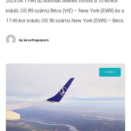
2023.04.17-én az Austrian Airlines törölte a 10:40-kor
induló, OS 89 számú Bécs (VIE) – New York (EWR) és a
17:40-kor induló, OS 90 számú New York (EWR) – Bécs
(VIE) járatát.
by
kesettagepem
HÍREK