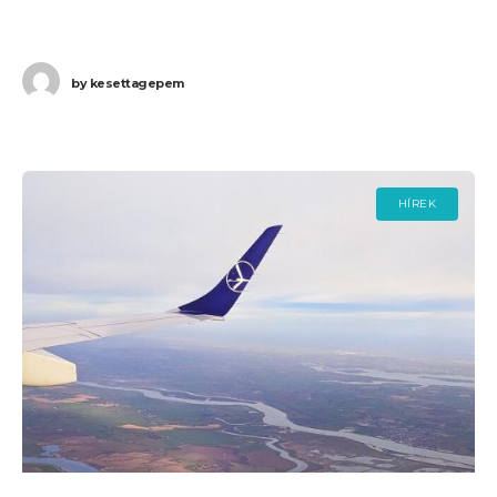
Budapestre. Ha Ön a járaton
by
kesettagepem
HÍREK