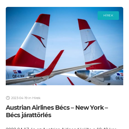
HÍREK
2023-04-19
in
Hírek
Austrian Airlines Bécs – New York –
Bécs járattörlés