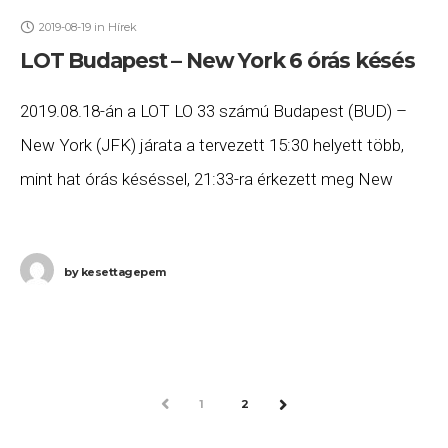
2019-08-19
in
Hírek
LOT Budapest – New York 6 órás késés
2019.08.18-án a LOT LO 33 számú Budapest (BUD) –
New York (JFK) járata a tervezett 15:30 helyett több,
mint hat órás késéssel, 21:33-ra érkezett meg New
Yorkba. Ha Ön a
by
kesettagepem
PREV
1
2
NEXT