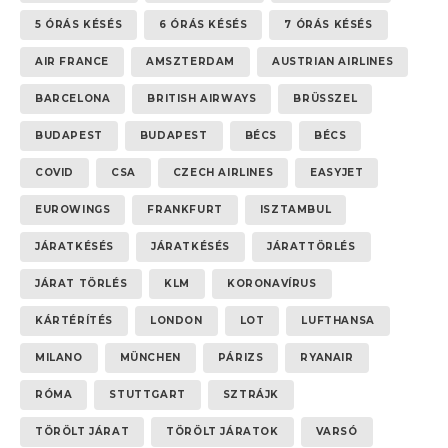
5 ÓRÁS KÉSÉS
6 ÓRÁS KÉSÉS
7 ÓRÁS KÉSÉS
AIR FRANCE
AMSZTERDAM
AUSTRIAN AIRLINES
BARCELONA
BRITISH AIRWAYS
BRÜSSZEL
BUDAPEST
BUDAPEST
BÉCS
BÉCS
COVID
CSA
CZECH AIRLINES
EASYJET
EUROWINGS
FRANKFURT
ISZTAMBUL
JÁRATKÉSÉS
JÁRATKÉSÉS
JÁRATTÖRLÉS
JÁRAT TÖRLÉS
KLM
KORONAVÍRUS
KÁRTÉRÍTÉS
LONDON
LOT
LUFTHANSA
MILANO
MÜNCHEN
PÁRIZS
RYANAIR
RÓMA
STUTTGART
SZTRÁJK
TÖRÖLT JÁRAT
TÖRÖLT JÁRATOK
VARSÓ