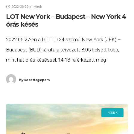
2022-06-29
in
Hírek
LOT New York – Budapest – New York 4
órás késés
2022.06.27-én a LOT LO 34 számú New York (JFK) –
Budapest (BUD) járata a tervezett 8:05 helyett több,
mint hat órás késéssel, 14:18-ra érkezett meg
Budapestre, majd a 2022.06.28-i LO
by
kesettagepem
HÍREK