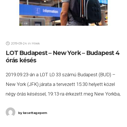
2019-09-24
in
Hírek
LOT Budapest – New York – Budapest 4
órás késés
2019.09.23-án a LOT LO 33 számú Budapest (BUD) –
New York (JFK) járata a tervezett 15:30 helyett közel
négy órás késéssel, 19:13-ra érkezett meg New Yorkba,
majd a LO 34
by
kesettagepem