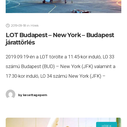
2019-09-18
in
Hírek
LOT Budapest – New York – Budapest
járattörlés
2019.09.19-én a LOT törölte a 11:45-kor induló, LO 33
számú Budapest (BUD) – New York (JFK) valamint a
17:30-kor induló, LO 34 számú New York (JFK) –
Budapest (BUD) járatait
by
kesettagepem
HÍREK