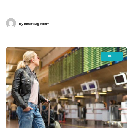
hozzájutni a jogszabályok
by
kesettagepem
HÍREK