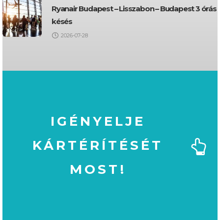
Ryanair Budapest – Lisszabon – Budapest 3 órás
késés
2026-07-28
IGÉNYELJE
KÁRTÉRÍTÉSÉT
MOST!
MOST!
KÁRTÉRÍTÉSÉT
IGÉNYELJE