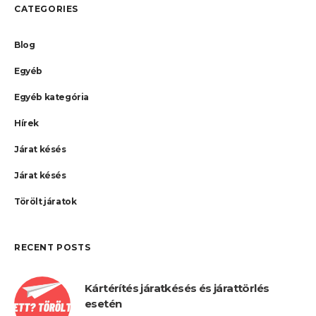
CATEGORIES
Blog
Egyéb
Egyéb kategória
Hírek
Járat késés
Járat késés
Törölt járatok
RECENT POSTS
Kártérítés járatkésés és járattörlés
esetén