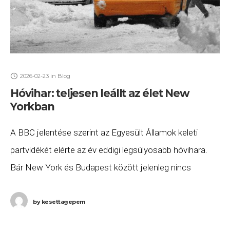
2026-02-23
in
Blog
Hóvihar: teljesen leállt az élet New
Yorkban
A BBC jelentése szerint az Egyesült Államok keleti
partvidékét elérte az év eddigi legsúlyosabb hóvihara.
Bár New York és Budapest között jelenleg nincs
közvetlen légi összeköttetés, a korlátozások magyar
utasok
by
kesettagepem