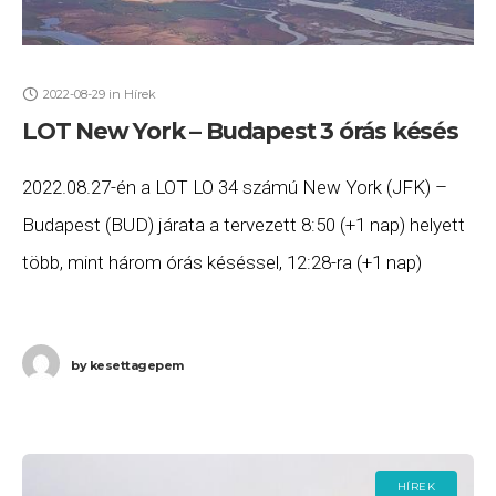
2022-08-29
in
Hírek
LOT New York – Budapest 3 órás késés
2022.08.27-én a LOT LO 34 számú New York (JFK) –
Budapest (BUD) járata a tervezett 8:50 (+1 nap) helyett
több, mint három órás késéssel, 12:28-ra (+1 nap)
érkezett meg Budapestre.
by
kesettagepem
HÍREK