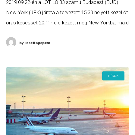
2019.09.22-én a LOT LO 33 számú Budapest (BUD) –
New York (JFK) járata a tervezett 15:30 helyett közel öt
órás késéssel, 20:11-re érkezett meg New Yorkba, majd
a LO 34
by
kesettagepem
HÍREK