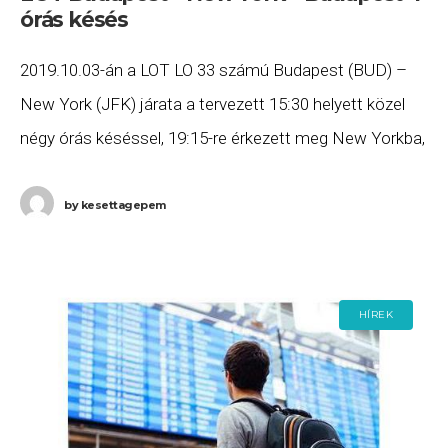
órás késés
2019.10.03-án a LOT LO 33 számú Budapest (BUD) –
New York (JFK) járata a tervezett 15:30 helyett közel
négy órás késéssel, 19:15-re érkezett meg New Yorkba,
majd a LO 34
by
kesettagepem
HÍREK