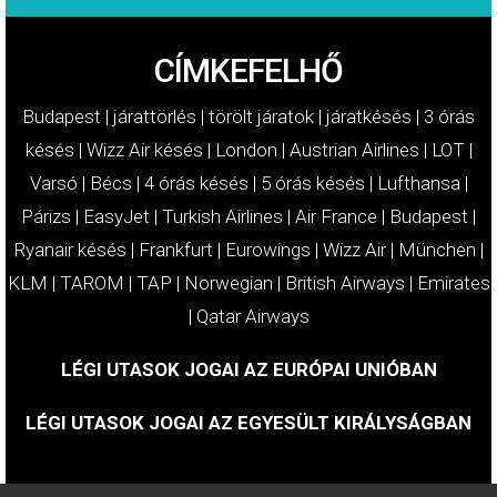
CÍMKEFELHŐ
Budapest
|
járattörlés
|
törölt járatok
|
járatkésés
|
3 órás
késés
|
Wizz Air késés
|
London
|
Austrian Airlines
|
LOT
|
Varsó
|
Bécs
|
4 órás késés
|
5 órás késés
|
Lufthansa
|
Párizs
|
EasyJet
|
Turkish Airlines
|
Air France
|
Budapest
|
Ryanair késés
|
Frankfurt
|
Eurowings
|
Wizz Air
|
München
|
KLM
|
TAROM
|
TAP
|
Norwegian
|
British Airways
|
Emirates
|
Qatar Airways
LÉGI UTASOK JOGAI AZ EURÓPAI UNIÓBAN
LÉGI UTASOK JOGAI AZ EGYESÜLT KIRÁLYSÁGBAN