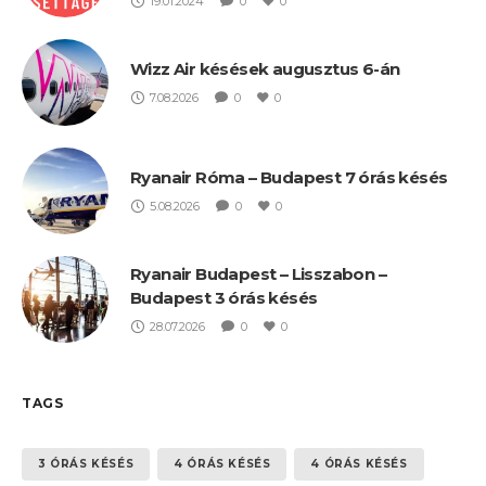
19.01.2024
0
0
Wizz Air késések augusztus 6-án
7.08.2026
0
0
Ryanair Róma – Budapest 7 órás késés
5.08.2026
0
0
Ryanair Budapest – Lisszabon –
Budapest 3 órás késés
28.07.2026
0
0
TAGS
3 ÓRÁS KÉSÉS
4 ÓRÁS KÉSÉS
4 ÓRÁS KÉSÉS