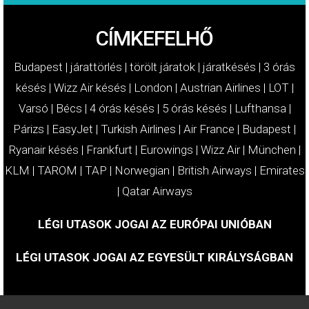
CÍMKEFELHŐ
Budapest
|
járattörlés
|
törölt járatok
|
járatkésés
|
3 órás
késés
|
Wizz Air késés
|
London
|
Austrian Airlines
|
LOT
|
Varsó
|
Bécs
|
4 órás késés
|
5 órás késés
|
Lufthansa
|
Párizs
|
EasyJet
|
Turkish Airlines
|
Air France
|
Budapest
|
Ryanair késés
|
Frankfurt
|
Eurowings
|
Wizz Air
|
München
|
KLM
|
TAROM
|
TAP
|
Norwegian
|
British Airways
|
Emirates
|
Qatar Airways
LÉGI UTASOK JOGAI AZ EURÓPAI UNIÓBAN
LÉGI UTASOK JOGAI AZ EGYESÜLT KIRÁLYSÁGBAN