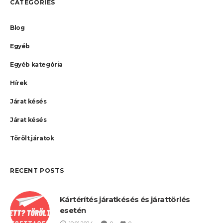
CATEGORIES
Blog
Egyéb
Egyéb kategória
Hírek
Járat késés
Járat késés
Törölt járatok
RECENT POSTS
Kártérítés járatkésés és járattörlés
esetén