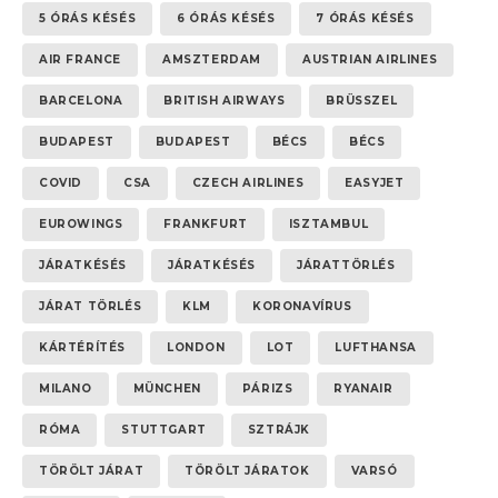
5 ÓRÁS KÉSÉS
6 ÓRÁS KÉSÉS
7 ÓRÁS KÉSÉS
AIR FRANCE
AMSZTERDAM
AUSTRIAN AIRLINES
BARCELONA
BRITISH AIRWAYS
BRÜSSZEL
BUDAPEST
BUDAPEST
BÉCS
BÉCS
COVID
CSA
CZECH AIRLINES
EASYJET
EUROWINGS
FRANKFURT
ISZTAMBUL
JÁRATKÉSÉS
JÁRATKÉSÉS
JÁRATTÖRLÉS
JÁRAT TÖRLÉS
KLM
KORONAVÍRUS
KÁRTÉRÍTÉS
LONDON
LOT
LUFTHANSA
MILANO
MÜNCHEN
PÁRIZS
RYANAIR
RÓMA
STUTTGART
SZTRÁJK
TÖRÖLT JÁRAT
TÖRÖLT JÁRATOK
VARSÓ