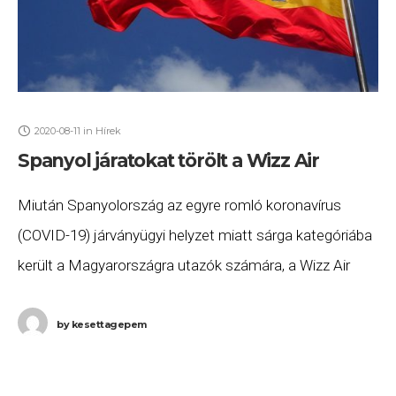
2020-08-11
in
Hírek
Spanyol járatokat törölt a Wizz Air
Miután Spanyolország az egyre romló koronavírus
(COVID-19) járványügyi helyzet miatt sárga kategóriába
került a Magyarországra utazók számára, a Wizz Air
reagált: több járatot is töröltek a járatok alacsony
kihasználtsága és
by
kesettagepem