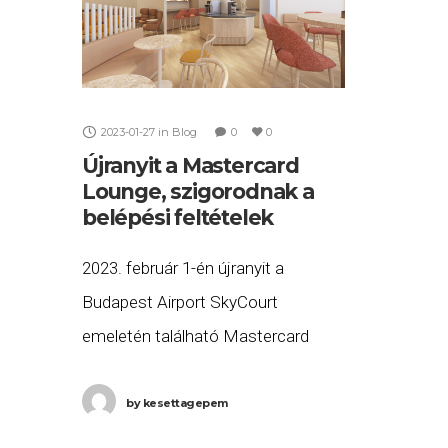
2023-01-27
in
Blog
0
0
Újranyit a Mastercard
Lounge, szigorodnak a
belépési feltételek
2023. február 1-én újranyit a
Budapest Airport SkyCourt
emeletén található Mastercard
Lounge! Fontos azonban, hogy –
miután 2019-ben megszűnt a Wizz
by
kesettagepem
Air hitelkártyával rendelkezők