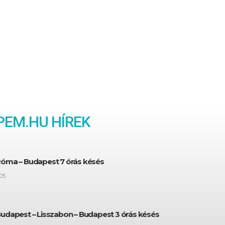
EM.HU HÍREK
Róma – Budapest 7 órás késés
05
Budapest – Lisszabon – Budapest 3 órás késés