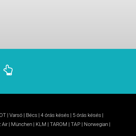
OT
|
Varsó
|
Bécs
|
4 órás késés
|
5 órás késés
|
 Air
|
München
|
KLM
|
TAROM
|
TAP
|
Norwegian
|