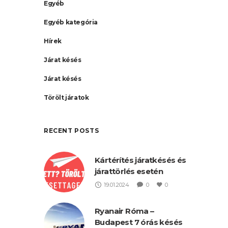
Egyéb
Egyéb kategória
Hírek
Járat késés
Járat késés
Törölt járatok
RECENT POSTS
Kártérítés járatkésés és
járattörlés esetén
19.01.2024
0
0
Ryanair Róma –
Budapest 7 órás késés