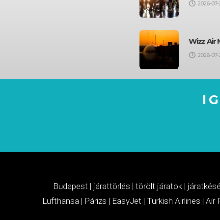
2026-07-
Wizz Air 
2026-07-
I
Budapest
|
járattörlés
|
törölt járatok
|
járatkés
Lufthansa
|
Párizs
|
EasyJet
|
Turkish Airlines
|
Air