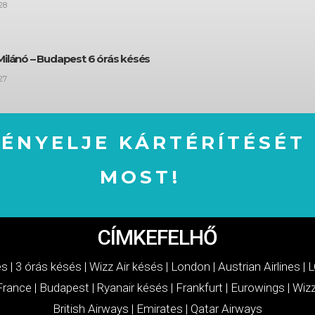
28
Milánó – Budapest 6 órás késés
27
GÉNYELJE KÁRTÉRÍTÉSÉT
MOST!
IGÉNYELJE KÁRTÉRÍTÉSÉT MOST!
CÍMKEFELHŐ
és
|
3 órás késés
|
Wizz Air késés
|
London
|
Austrian Airlines
|
L
 France
|
Budapest
|
Ryanair késés
|
Frankfurt
|
Eurowings
|
Wizz
British Airways
|
Emirates
|
Qatar Airways