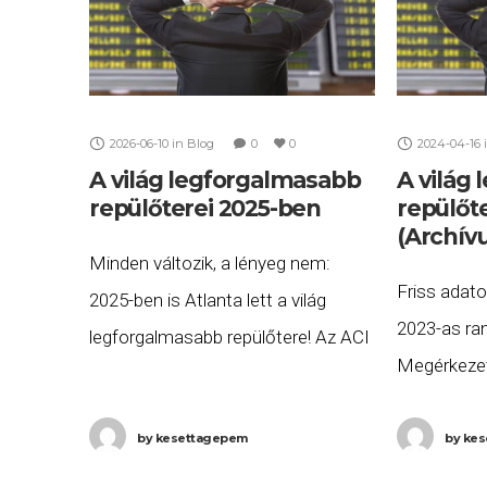
2026-06-10
in
Blog
0
0
2024-04-16
A világ legforgalmasabb
A világ
repülőterei 2025-ben
repülőt
(Archív
Minden változik, a lényeg nem:
Friss adato
2025-ben is Atlanta lett a világ
2023-as ra
legforgalmasabb repülőtere! Az ACI
Megérkezet
(Airports Council International) friss
elemzésünk:
adatai szerint, továbbra is az
legforgalma
by
kesettagepem
by
kes
„örökös első” Atlanta (ATL) a világ
ben. Nincs