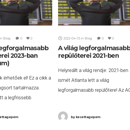
in
Blog
0
0
2022-04-13
in
Blog
0
0
 legforgalmasabb
A világ legforgalmasab
erei 2023-ban
repülőterei 2021-ben
um)
Helyreállt a világ rendje: 2021-ben
k érhetőek el! Ez a cikk a
ismét Atlanta lett a világ
ngsort tartalmazza.
legforgalmasabb repülőtere! Az A
t a legfrissebb
(Airports Council International)
 A világ
adatai szerint, a tavalyi trónfoszt
sabb repülőterei 2025-
ettagepem
by
kesettagepem
után, visszatért az „örökös első”
 meglepetés: 2023-ban
Atlanta (ATL) és