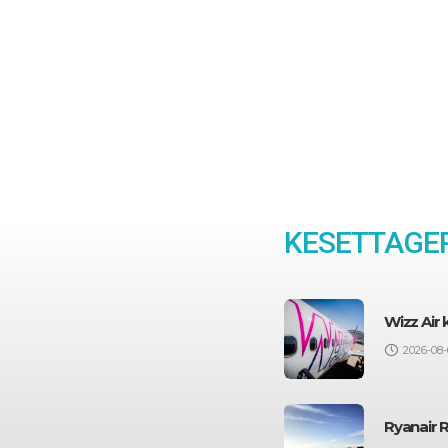
KESETTAGEP
Wizz Air
2026-08-
Ryanair 