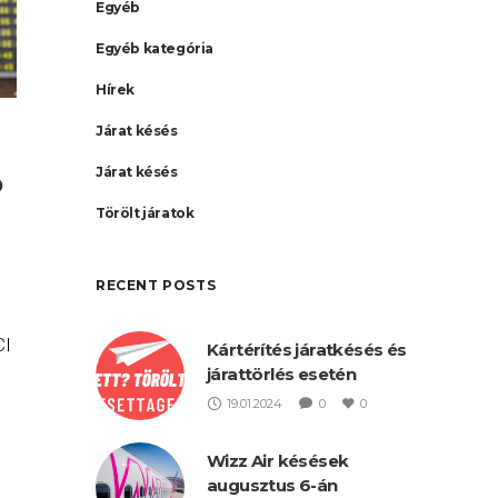
Egyéb
Egyéb kategória
Hírek
Járat késés
Járat késés
b
Törölt járatok
RECENT POSTS
CI
Kártérítés járatkésés és
járattörlés esetén
19.01.2024
0
0
ás
Wizz Air késések
augusztus 6-án