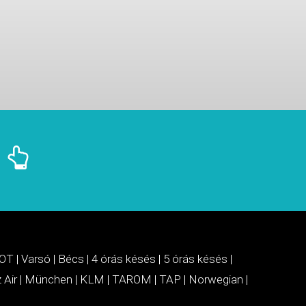
OT
|
Varsó
|
Bécs
|
4 órás késés
|
5 órás késés
|
 Air
|
München
|
KLM
|
TAROM
|
TAP
|
Norwegian
|