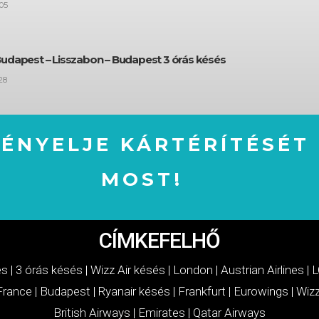
05
Budapest – Lisszabon – Budapest 3 órás késés
28
GÉNYELJE KÁRTÉRÍTÉSÉT
MOST!
IGÉNYELJE KÁRTÉRÍTÉSÉT MOST!
CÍMKEFELHŐ
és
|
3 órás késés
|
Wizz Air késés
|
London
|
Austrian Airlines
|
L
 France
|
Budapest
|
Ryanair késés
|
Frankfurt
|
Eurowings
|
Wizz
British Airways
|
Emirates
|
Qatar Airways