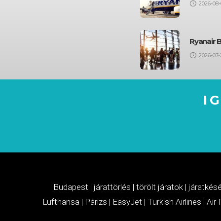
2026-08-
Ryanair 
2026-07-
I
Budapest
|
járattörlés
|
törölt járatok
|
járatkés
Lufthansa
|
Párizs
|
EasyJet
|
Turkish Airlines
|
Air