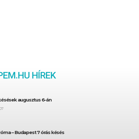
EM.HU HÍREK
 késések augusztus 6-án
07
Róma – Budapest 7 órás késés