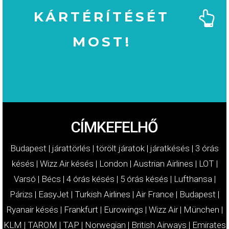
KÁRTÉRÍTÉSÉT
MOST!
MOST!
KÁRTÉRÍTÉSÉT
IGÉNYELJE
CÍMKEFELHŐ
Budapest
|
járattörlés
|
törölt járatok
|
járatkésés
|
3 órás
késés
|
Wizz Air késés
|
London
|
Austrian Airlines
|
LOT
|
Varsó
|
Bécs
|
4 órás késés
|
5 órás késés
|
Lufthansa
|
Párizs
|
EasyJet
|
Turkish Airlines
|
Air France
|
Budapest
|
Ryanair késés
|
Frankfurt
|
Eurowings
|
Wizz Air
|
München
|
KLM
|
TAROM
|
TAP
|
Norwegian
|
British Airways
|
Emirates