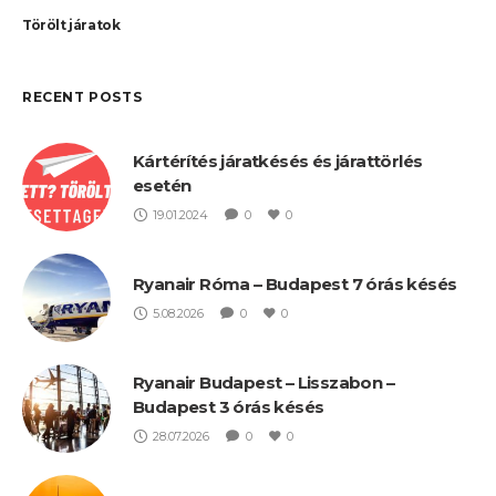
Törölt járatok
RECENT POSTS
Kártérítés járatkésés és járattörlés
esetén
19.01.2024
0
0
Ryanair Róma – Budapest 7 órás késés
5.08.2026
0
0
Ryanair Budapest – Lisszabon –
Budapest 3 órás késés
28.07.2026
0
0