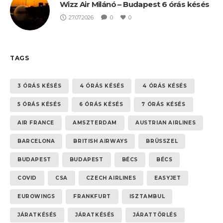
Wizz Air Milánó – Budapest 6 órás késés
27.07.2026
0
0
TAGS
3 ÓRÁS KÉSÉS
4 ÓRÁS KÉSÉS
4 ÓRÁS KÉSÉS
5 ÓRÁS KÉSÉS
6 ÓRÁS KÉSÉS
7 ÓRÁS KÉSÉS
AIR FRANCE
AMSZTERDAM
AUSTRIAN AIRLINES
BARCELONA
BRITISH AIRWAYS
BRÜSSZEL
BUDAPEST
BUDAPEST
BÉCS
BÉCS
COVID
CSA
CZECH AIRLINES
EASYJET
EUROWINGS
FRANKFURT
ISZTAMBUL
JÁRATKÉSÉS
JÁRATKÉSÉS
JÁRATTÖRLÉS