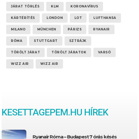
JÁRAT TÖRLÉS
KLM
KORONAVÍRUS
KÁRTÉRÍTÉS
LONDON
LOT
LUFTHANSA
MILANO
MÜNCHEN
PÁRIZS
RYANAIR
RÓMA
STUTTGART
SZTRÁJK
TÖRÖLT JÁRAT
TÖRÖLT JÁRATOK
VARSÓ
WIZZ AIR
WIZZ AIR
KESETTAGEPEM.HU HÍREK
Ryanair Róma – Budapest 7 órás késés