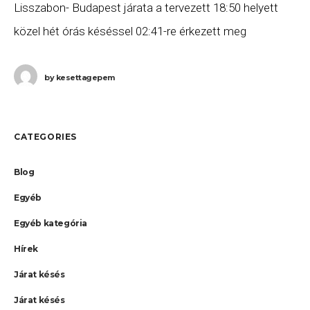
Lisszabon- Budapest járata a tervezett 18:50 helyett
közel hét órás késéssel 02:41-re érkezett meg
Budapestre. Ha a gépen utazott, és szeretne minél
előbb hozzájutni a
by
kesettagepem
CATEGORIES
Blog
Egyéb
Egyéb kategória
Hírek
Járat késés
Járat késés