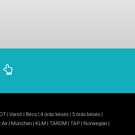
OT
|
Varsó
|
Bécs
|
4 órás késés
|
5 órás késés
|
 Air
|
München
|
KLM
|
TAROM
|
TAP
|
Norwegian
|