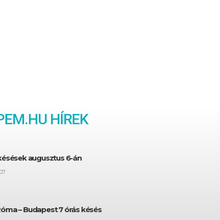
EM.HU HÍREK
 késések augusztus 6-án
07
Róma – Budapest 7 órás késés