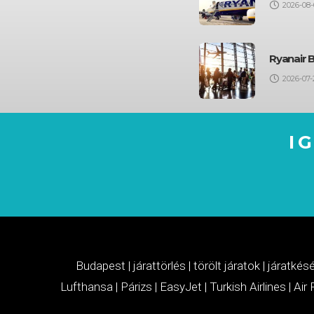
2026-08-
Ryanair 
2026-07-
I
Budapest
|
járattörlés
|
törölt járatok
|
járatkés
Lufthansa
|
Párizs
|
EasyJet
|
Turkish Airlines
|
Air