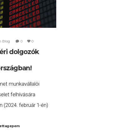
n
Blog
0
0
éri dolgozók
a
rszágban!
émet munkavállalói
elet felhívására
 (2024. február 1-én)
épnek a biztonsági
tak tizenegy német
ettagepem
, így jelentős