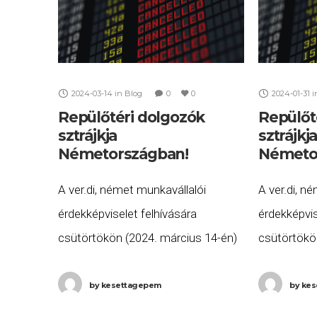
2024-03-14
in
Blog
0
0
2024-01-31
i
Repülőtéri dolgozók
Repülőt
sztrájkja
sztrájkj
Németországban!
Németo
A ver.di, német munkavállalói
A ver.di, n
érdekképviselet felhívására
érdekképvis
csütörtökön (2024. március 14-én)
csütörtökön
ismét sztrájkba lépnek a biztonsági
sztrájkba l
alkalmazottak öt német
alkalmazot
by
kesettagepem
by
kes
repülőtéren, így jelentős
repülőtéren