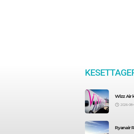
KESETTAGEP
Wizz Air
2026-08-
Ryanair 