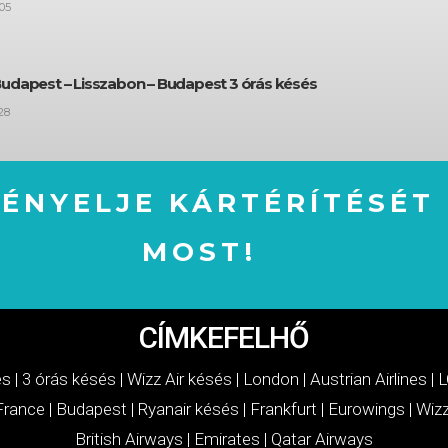
05
Budapest – Lisszabon – Budapest 3 órás késés
28
GÉNYELJE KÁRTÉRÍTÉSÉT
MOST!
IGÉNYELJE KÁRTÉRÍTÉSÉT MOST!
CÍMKEFELHŐ
és
|
3 órás késés
|
Wizz Air késés
|
London
|
Austrian Airlines
|
L
 France
|
Budapest
|
Ryanair késés
|
Frankfurt
|
Eurowings
|
Wizz
British Airways
|
Emirates
|
Qatar Airways