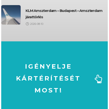
KLM Amszterdam – Budapest – Amszterdam
járattörlés
2026-08-10
IGÉNYELJE
KÁRTÉRÍTÉSÉT
MOST!
MOST!
KÁRTÉRÍTÉSÉT
IGÉNYELJE