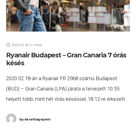
2020-02-18
in
Hírek
Ryanair Budapest – Gran Canaria 7 órás
késés
2020.02.18-án a Ryanair FR 2968 számú Budapest
(BUD) – Gran Canaria (LPA) járata a tervezett 10:55
helyett több, mint hét órás késéssel, 18:12-re érkezett
meg a Kanári-szigetekre. Ha Ön a
by
kesettagepem