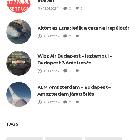
esetén
19.01.2024
0
0
Kitört az Etna: leállt a cataniai repülőtér
10.08.2026
0
0
Wizz Air Budapest – Isztambul –
Budapest 3 órás késés
10.08.2026
0
0
KLM Amszterdam – Budapest –
Amszterdam járattörlés
10.08.2026
0
0
TAGS