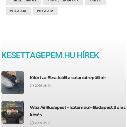
TÖRÖLT JÁRAT
TÖRÖLT JÁRATOK
VARSÓ
WIZZ AIR
WIZZ AIR
KESETTAGEPEM.HU HÍREK
Kitört az Etna: leállt a cataniai repülőtér
2026-08-10
Wizz Air Budapest – Isztambul – Budapest 3 órás
késés
2026-08-10