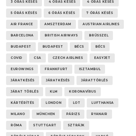
3 ÓRÁS KÉSÉS
4 ÓRÁS KÉSÉS
4 ÓRÁS KÉSÉS
5 ÓRÁS KÉSÉS
6 ÓRÁS KÉSÉS
7 ÓRÁS KÉSÉS
AIR FRANCE
AMSZTERDAM
AUSTRIAN AIRLINES
BARCELONA
BRITISH AIRWAYS
BRÜSSZEL
BUDAPEST
BUDAPEST
BÉCS
BÉCS
COVID
CSA
CZECH AIRLINES
EASYJET
EUROWINGS
FRANKFURT
ISZTAMBUL
JÁRATKÉSÉS
JÁRATKÉSÉS
JÁRATTÖRLÉS
JÁRAT TÖRLÉS
KLM
KORONAVÍRUS
KÁRTÉRÍTÉS
LONDON
LOT
LUFTHANSA
MILANO
MÜNCHEN
PÁRIZS
RYANAIR
RÓMA
STUTTGART
SZTRÁJK