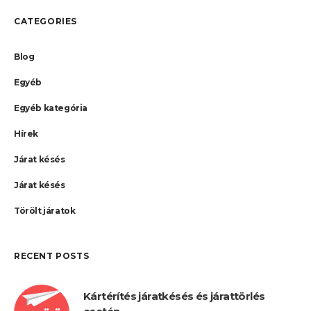
CATEGORIES
Blog
Egyéb
Egyéb kategória
Hírek
Járat késés
Járat késés
Törölt járatok
RECENT POSTS
Kártérítés járatkésés és járattörlés