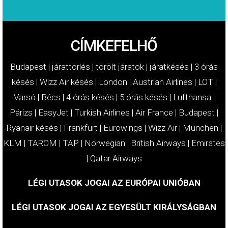
CÍMKEFELHŐ
Budapest
|
járattörlés
|
törölt járatok
|
járatkésés
|
3 órás
késés
|
Wizz Air késés
|
London
|
Austrian Airlines
|
LOT
|
Varsó
|
Bécs
|
4 órás késés
|
5 órás késés
|
Lufthansa
|
Párizs
|
EasyJet
|
Turkish Airlines
|
Air France
|
Budapest
|
Ryanair késés
|
Frankfurt
|
Eurowings
|
Wizz Air
|
München
|
KLM
|
TAROM
|
TAP
|
Norwegian
|
British Airways
|
Emirates
|
Qatar Airways
LÉGI UTASOK JOGAI AZ EURÓPAI UNIÓBAN
LÉGI UTASOK JOGAI AZ EGYESÜLT KIRÁLYSÁGBAN