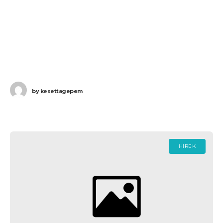
by
kesettagepem
HÍREK