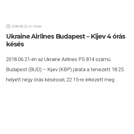
2018-06-22
in
Hírek
Ukraine Airlines Budapest – Kijev 4 órás
késés
2018.06.21-én az Ukraine Airlines PS 814 számú
Budapest (BUD) – Kijev (KBP) járata a tervezett 18:25
helyett négy órás késéssel, 22:15-re érkezett meg
Kijevbe. Ha Ön a gépen utazott, és