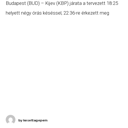
Budapest (BUD) – Kijev (KBP) járata a tervezett 18:25
helyett négy órás késéssel, 22:36-re érkezett meg
Kijevbe. Ha Ön a gépen utazott, és
by
kesettagepem