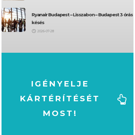
Ryanair Budapest – Lisszabon – Budapest 3 órás
késés
2026-07-28
IGÉNYELJE
KÁRTÉRÍTÉSÉT
MOST!
MOST!
KÁRTÉRÍTÉSÉT
IGÉNYELJE