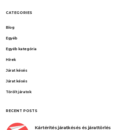
CATEGORIES
Blog
Egyéb
Egyéb kategória
Hírek
Járat késés
Járat késés
Törölt járatok
RECENT POSTS
Kártérítés járatkésés és járattörlés