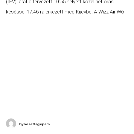
(IEV) járat a tervezett 10:55 helyett közel hét órás
késéssel 17:46-ra érkezett meg Kijevbe. A Wizz Air W6
2292 számú Dortmund (DTM) – Budapest
by
kesettagepem