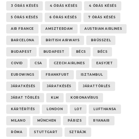
3 ÓRÁS KÉSÉS
4 ÓRÁS KÉSÉS
4 ÓRÁS KÉSÉS
5 ÓRÁS KÉSÉS
6 ÓRÁS KÉSÉS
7 ÓRÁS KÉSÉS
AIR FRANCE
AMSZTERDAM
AUSTRIAN AIRLINES
BARCELONA
BRITISH AIRWAYS
BRÜSSZEL
BUDAPEST
BUDAPEST
BÉCS
BÉCS
COVID
CSA
CZECH AIRLINES
EASYJET
EUROWINGS
FRANKFURT
ISZTAMBUL
JÁRATKÉSÉS
JÁRATKÉSÉS
JÁRATTÖRLÉS
JÁRAT TÖRLÉS
KLM
KORONAVÍRUS
KÁRTÉRÍTÉS
LONDON
LOT
LUFTHANSA
MILANO
MÜNCHEN
PÁRIZS
RYANAIR
RÓMA
STUTTGART
SZTRÁJK