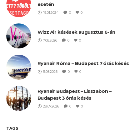
esetén
19.01.2024
0
0
Wizz Air késések augusztus 6-án
7.08.2026
0
0
Ryanair Róma – Budapest 7 órás késés
5.08.2026
0
0
Ryanair Budapest – Lisszabon –
Budapest 3 órás késés
28.07.2026
0
0
TAGS