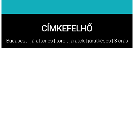
CÍMKEFELHŐ
Budapest
|
járattörlés
|
törölt járatok
|
járatkésés
|
3 órás
késés
|
Wizz Air késés
|
London
|
Austrian Airlines
|
LOT
|
Varsó
|
Bécs
|
4 órás késés
|
5 órás késés
|
Lufthansa
|
Párizs
|
EasyJet
|
Turkish Airlines
|
Air France
|
Budapest
|
Ryanair késés
|
Frankfurt
|
Eurowings
|
Wizz Air
|
München
|
KLM
|
TAROM
|
TAP
|
Norwegian
|
British Airways
|
Emirates
|
Qatar Airways
LÉGI UTASOK JOGAI AZ EURÓPAI UNIÓBAN
LÉGI UTASOK JOGAI AZ EGYESÜLT KIRÁLYSÁGBAN