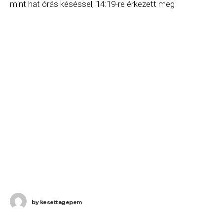
mint hat órás késéssel, 14:19-re érkezett meg
Budapestre. Ha Ön a gépen
by
kesettagepem